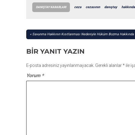
ceza
cezasının
danıştay
hakkında
DANIŞTAY KARARLARI
YAZI
Savunma Hakkının Kısıtlanması Nedeniyle Hüküm Bozma Hakkında Y
GEZINMESI
BIR YANIT YAZIN
E-posta adresiniz yayınlanmayacak.
Gerekli alanlar
*
ile i
Yorum
*