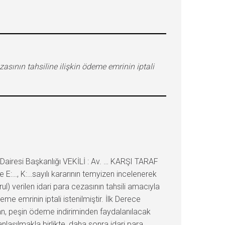
asının tahsiline ilişkin ödeme emrinin iptali
iresi Başkanlığı VEKİLİ : Av. … KARŞI TARAF
E:…, K:…sayılı kararının temyizen incelenerek
 verilen idari para cezasının tahsili amacıyla
e emrinin iptali istenilmiştir. İlk Derece
dan, peşin ödeme indiriminden faydalanılacak
nlaşılmakla birlikte, daha sonra idari para