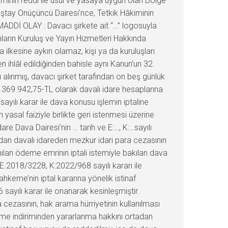
minin reddi ile usul ve yasaya uygun olan Bölge
tay Onüçüncü Dairesi’nce, Tetkik Hâkiminin
ADDİ OLAY : Davacı şirkete ait “…” logosuyla
ların Kuruluş ve Yayın Hizmetleri Hakkında
 ilkesine aykırı olamaz, kişi ya da kuruluşları
ren ihlâl edildiğinden bahisle aynı Kanun’un 32.
rı alınmış, davacı şirket tarafından on beş günlük
e 369.942,75-TL olarak davalı idare hesaplarına
ayılı karar ile dava konusu işlemin iptaline
yasal faiziyle birlikte geri istenmesi üzerine
re Dava Dairesi’nin … tarih ve E:…, K:…sayılı
fından davalı idareden mezkur idari para cezasının
ılan ödeme emrinin iptali istemiyle bakılan dava
e E.2018/3228, K:2022/968 sayılı kararı ile
hkeme’nin iptal kararına yönelik istinaf
ayılı karar ile onanarak kesinleşmiştir.
cezasının, hak arama hürriyetinin kullanılması
deme indiriminden yararlanma hakkını ortadan