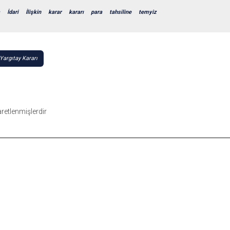
İdari
İlişkin
karar
kararı
para
tahsiline
temyiz
argıtay Kararı
şaretlenmişlerdir