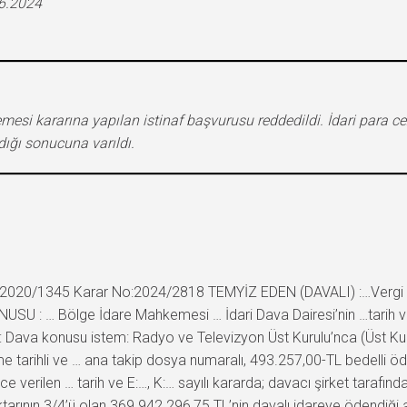
06.2024
esi kararına yapılan istinaf başvurusu reddedildi. İdari para cez
ığı sonucuna varıldı.
2020/1345 Karar No:2024/2818 TEMYİZ EDEN (DAVALI) :…Vergi Da
SU : … Bölge İdare Mahkemesi … İdari Dava Dairesi’nin …tarih ve 
ava konusu istem: Radyo ve Televizyon Üst Kurulu’nca (Üst Kurul)
 tarihli ve … ana takip dosya numaralı, 493.257,00-TL bedelli ödem
verilen … tarih ve E:…, K:… sayılı kararda; davacı şirket tarafın
iktarının 3/4’ü olan 369.942.296,75 TL’nin davalı idareye ödendiği a