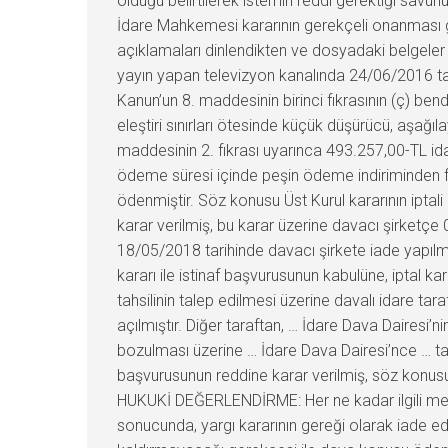
olduğu belirtilerek istemin reddi gerektiği sav
İdare Mahkemesi kararının gerekçeli onanması 
açıklamaları dinlendikten ve dosyadaki belgele
yayın yapan televizyon kanalında 24/06/2016 tari
Kanun’un 8. maddesinin birinci fıkrasının (ç) bend
eleştiri sınırları ötesinde küçük düşürücü, aşağıla
maddesinin 2. fıkrası uyarınca 493.257,00-TL idari
ödeme süresi içinde peşin ödeme indiriminden fa
ödenmiştir. Söz konusu Üst Kurul kararının iptal
karar verilmiş, bu karar üzerine davacı şirketçe 0
18/05/2018 tarihinde davacı şirkete iade yapılmış
kararı ile istinaf başvurusunun kabulüne, iptal k
tahsilinin talep edilmesi üzerine davalı idare t
açılmıştır. Diğer taraftan, … İdare Dava Dairesi’n
bozulması üzerine … İdare Dava Dairesi’nce … tar
başvurusunun reddine karar verilmiş, söz konusu
HUKUKİ DEĞERLENDİRME: Her ne kadar ilgili mevzu
sonucunda, yargı kararının gereği olarak iade ed