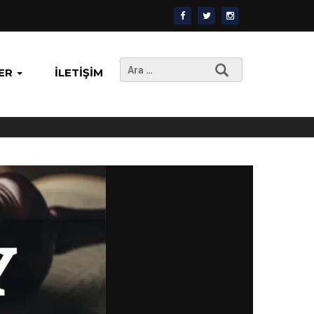
Arama:
ER
İLETIŞIM