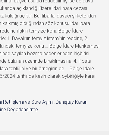
 istinaf başvurusu da reddedilmiş ise de dava
ukarıda açıklandığı üzere idari para cezası
aldığı açıktır. Bu itibarla, davacı şirkete idari
an kalkmış olduğundan söz konusu idari para
reddine ilişkin temyize konu Bölge İdare
 1. Davalının temyiz isteminin reddine, 2.
i yolundaki temyize konu … Bölge İdare Mahkemesi
esinde sayılan bozma nedenlerinden hiçbirisi
de bulunan üzerinde bırakılmasına, 4. Posta
ara tebliğini ve bir örneğinin de … Bölge İdare
024 tarihinde kesin olarak oybirliğiyle karar
i Ret İşlemi ve Süre Aşımı: Danıştay Kararı
ine Değerlendirme