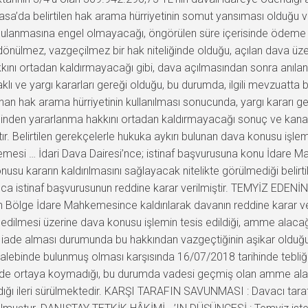
yasa’da belirtilen hak arama hürriyetinin somut yansıması olduğu v
uygulanmasına engel olmayacağı, öngörülen süre içerisinde ödeme
iye dönülmez, vazgeçilmez bir hak niteliğinde olduğu, açılan dava
kkını ortadan kaldırmayacağı gibi, dava açılmasından sonra anılan 
klı ve yargı kararları gereği olduğu, bu durumda, ilgili mevzuatta 
nan hak arama hürriyetinin kullanılması sonucunda, yargı kararı ger
iminden yararlanma hakkını ortadan kaldırmayacağı sonuç ve kana
 Belirtilen gerekçelerle hukuka aykırı bulunan dava konusu işlemin
mesi … İdari Dava Dairesi’nce; istinaf başvurusuna konu İdare M
konusu kararın kaldırılmasını sağlayacak nitelikte görülmediği belirt
a istinaf başvurusunun reddine karar verilmiştir. TEMYİZ EDENİN İ
ın Bölge İdare Mahkemesince kaldırılarak davanın reddine karar ve
lep edilmesi üzerine dava konusu işlemin tesis edildiği, amme alac
ı iade alması durumunda bu hakkından vazgeçtiğinin aşikar oldu
e talebinde bulunmuş olması karşısında 16/07/2018 tarihinde tebli
 ortaya koymadığı, bu durumda vadesi geçmiş olan amme alacağı
ığı ileri sürülmektedir. KARŞI TARAFIN SAVUNMASI : Davacı tara