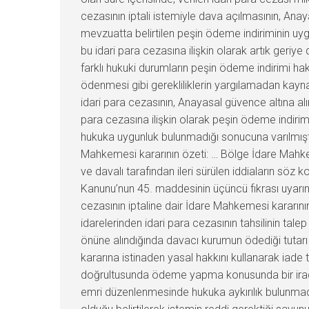
cezasının iptali istemiyle dava açılmasının, Ana
mevzuatta belirtilen peşin ödeme indiriminin 
bu idari para cezasına ilişkin olarak artık ger
farklı hukuki durumların peşin ödeme indirimi ha
ödenmesi gibi gerekliliklerin yargılamadan kayna
idari para cezasının, Anayasal güvence altına alı
para cezasına ilişkin olarak peşin ödeme indir
hukuka uygunluk bulunmadığı sonucuna varılmıştır.
Mahkemesi kararının özeti: … Bölge İdare Mahke
ve davalı tarafından ileri sürülen iddiaların söz 
Kanunu’nun 45. maddesinin üçüncü fıkrası uyarınc
cezasının iptaline dair İdare Mahkemesi kararın
idarelerinden idari para cezasının tahsilinin ta
önüne alındığında davacı kurumun ödediği tutar
kararına istinaden yasal hakkını kullanarak iad
doğrultusunda ödeme yapma konusunda bir irade
emri düzenlenmesinde hukuka aykırılık bulunmad