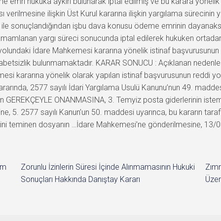
emri hukuka aykırı bulunarak iptal edilmiş ve bu karara yönelik
rilmesine ilişkin Üst Kurul kararına ilişkin yargılama sürecinin y
si ile sonuçlandığından işbu dava konusu ödeme emrinin dayanaksız k
i tamamlanan yargı süreci sonucunda iptal edilerek hukuken ortad
 yolundaki İdare Mahkemesi kararına yönelik istinaf başvurusunun 
abetsizlik bulunmamaktadır. KARAR SONUCU : Açıklanan nedenlerle;
emesi kararına yönelik olarak yapılan istinaf başvurusunun redd
lı kararında, 2577 sayılı İdari Yargılama Usulü Kanunu’nun 49. madd
tilen GEREKÇEYLE ONANMASINA, 3. Temyiz posta giderlerinin istem
ine, 5. 2577 sayılı Kanun’un 50. maddesi uyarınca, bu kararın tarafl
ni teminen dosyanın …İdare Mahkemesi’ne gönderilmesine, 13/06/2
im
Zorunlu İzinlerin Süresi İçinde Alınmamasının Hukuki
Zımn
Sonuçları Hakkında Danıştay Kararı
Üzer