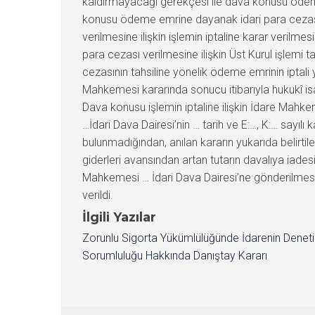
kaldırmayacağı gerekçesi ile dava konusu ödeme 
konusu ödeme emrine dayanak idari para cezası ve
verilmesine ilişkin işlemin iptaline karar verilme
para cezası verilmesine ilişkin Üst Kurul işlem
cezasının tahsiline yönelik ödeme emrinin iptali
Mahkemesi kararında sonucu itibarıyla hukukî is
Dava konusu işlemin iptaline ilişkin İdare Mahk
…İdari Dava Dairesi’nin … tarih ve E:…, K:… sayı
bulunmadığından, anılan kararın yukarıda belir
giderleri avansından artan tutarın davalıya iades
Mahkemesi … İdari Dava Dairesi’ne gönderilmesi
verildi.
İlgili Yazılar
Zorunlu Sigorta Yükümlülüğünde İdarenin Denet
Sorumluluğu Hakkında Danıştay Kararı