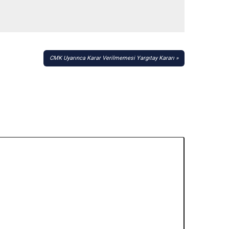
CMK Uyarınca Karar Verilmemesi Yargıtay Kararı