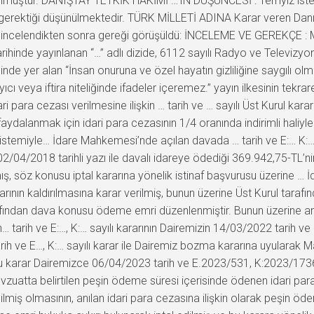
unulmuştur. DANIŞTAY TETKİK HÂKİMİ …’IN DÜŞÜNCESİ : Temyiz iste
gerektiği düşünülmektedir. TÜRK MİLLETİ ADINA Karar veren Danış
r incelendikten sonra gereği görüşüldü: İNCELEME VE GEREKÇE : M
hinde yayınlanan “…” adlı dizide, 6112 sayılı Radyo ve Televizyon
inde yer alan “İnsan onuruna ve özel hayatın gizliliğine saygılı olma
yıcı veya iftira niteliğinde ifadeler içeremez.” yayın ilkesinin tekra
 para cezası verilmesine ilişkin … tarih ve … sayılı Üst Kurul kara
ydalanmak için idari para cezasının 1/4 oranında indirimli haliyl
i istemiyle… İdare Mahkemesi’nde açılan davada … tarih ve E:… K:…s
2/04/2018 tarihli yazı ile davalı idareye ödediği 369.942,75-TL’nin 
, söz konusu iptal kararına yönelik istinaf başvurusu üzerine … İda
ararının kaldırılmasına karar verilmiş, bunun üzerine Üst Kurul tara
arafından dava konusu ödeme emri düzenlenmiştir. Bunun üzerine an
in… tarih ve E:…, K:… sayılı kararının Dairemizin 14/03/2022 tarih v
ih ve E…, K:… sayılı karar ile Dairemiz bozma kararına uyularak Ma
 karar Dairemizce 06/04/2023 tarih ve E.2023/531, K:2023/1736 s
atta belirtilen peşin ödeme süresi içerisinde ödenen idari para 
ilmiş olmasının, anılan idari para cezasına ilişkin olarak peşin ö