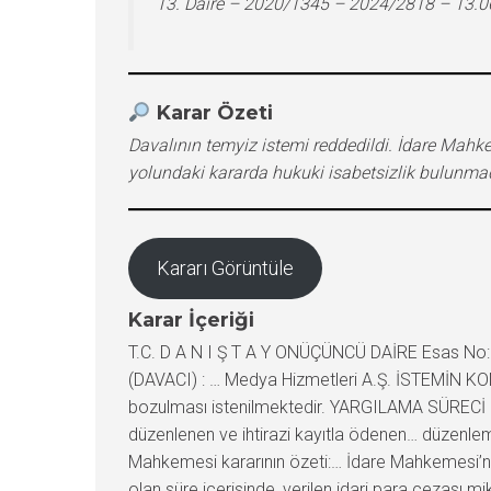
13. Daire – 2020/1345 – 2024/2818 – 13.
Karar Özeti
Davalının temyiz istemi reddedildi. İdare Mahkem
yolundaki kararda hukuki isabetsizlik bulunmad
Kararı Görüntüle
Karar İçeriği
T.C. D A N I Ş T A Y ONÜÇÜNCÜ DAİRE Esas No:
(DAVACI) : … Medya Hizmetleri A.Ş. İSTEMİN KONU
bozulması istenilmektedir. YARGILAMA SÜRECİ : D
düzenlenen ve ihtirazi kayıtla ödenen… düzenleme
Mahkemesi kararının özeti:… İdare Mahkemesi’nce 
olan süre içerisinde, verilen idari para cezası m