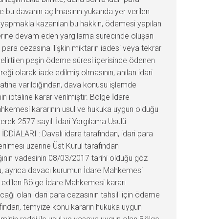
e bu davanın açılmasının yukarıda yer verilen
 yapmakla kazanılan bu hakkın, ödemesi yapılan
 üzerine devam eden yargılama sürecinde oluşan
para cezasına ilişkin miktarın iadesi veya tekrar
belirtilen peşin ödeme süresi içerisinde ödenen
eği olarak iade edilmiş olmasının, anılan idari
atine varıldığından, dava konusu işlemde
 iptaline karar verilmiştir. Bölge İdare
ahkemesi kararının usul ve hukuka uygun olduğu
ilerek 2577 sayılı İdari Yargılama Usulü
DDİALARI : Davalı idare tarafından, idari para
rilmesi üzerine Üst Kurul tarafından
ağının vadesinin 08/03/2017 tarihi olduğu göz
ğu, ayrıca davacı kurumun İdare Mahkemesi
ğ edilen Bölge İdare Mahkemesi kararı
 olan idari para cezasının tahsili için ödeme
fından, temyize konu kararın hukuka uygun