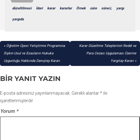
düzeltilmesi
İdari
karar
kararlar
Örnek
süre
süreci,
yargı
yargıda
YAZI
Öğretim Üyesi Yetiştirme Programına
Karar Düzeltme Taleplerinin Reddi ve
GEZINMESI
İlişkin Usul ve Esasların Hukuka
Para Cezası Uygulaması Üzerine
Uygunluğu Hakkında Danıştay Kararı
Yargıtay Kararı
BIR YANIT YAZIN
E-posta adresiniz yayınlanmayacak.
Gerekli alanlar
*
ile
işaretlenmişlerdir
Yorum
*