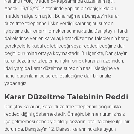
Kanunu (İYUK) Madde 54 kapsamında düzenlenmiştir.
Ancak, 18/06/2014 tarihinde yapılan bir değişiklikle bu
madde mülga olmuştur. Buna rağmen, Danıştay’ın karar
düzeltme taleplerine ilişkin verdiği kararlar, bu sürecin
işleyişine dair önemli örnekler sunmaktadır. Danıştay’ın farklı
dairelerince verilen kararlar, karar düzeltme taleplerinin hangi
gerekçelerle kabul edilebileceği veya reddedileceğine dair
çeşitli durumları ortaya koymaktadır. Bu içerikte, Danıştay’ın
karar düzeltme taleplerine ilişkin örnek kararları üzerinden,
idari yargıda karar düzeltme sürecinin nasıl işlediğine ve
hangi durumların bu süreci etkilediğine dair bir analiz
yapacağız.
Karar Düzeltme Talebinin Reddi
Danıştay kararları, karar düzeltme taleplerinin çoğunlukla
reddedildiğini göstermektedir. Örneğin, bir memurun izinsiz
işe gelmemesi sebebiyle aldığı cezanın iptali talebiyle ilgili bir
durumda, Danıştay’ın 12. Dairesi, kararın hukuka uygun