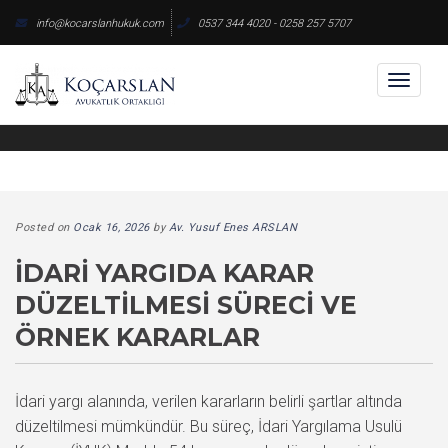
Skip
info@kocarslanhukuk.com
0537 344 4020 - 0258 257 5707
to
content
Toggl
naviga
Posted on
Ocak 16, 2026
by
Av. Yusuf Enes ARSLAN
İDARI YARGIDA KARAR
DÜZELTILMESI SÜRECI VE
ÖRNEK KARARLAR
İdari yargı alanında, verilen kararların belirli şartlar altında
düzeltilmesi mümkündür. Bu süreç, İdari Yargılama Usulü