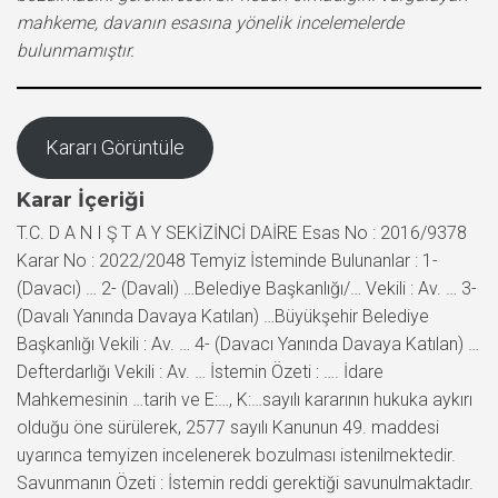
mahkeme, davanın esasına yönelik incelemelerde
bulunmamıştır.
Kararı Görüntüle
Karar İçeriği
T.C. D A N I Ş T A Y SEKİZİNCİ DAİRE Esas No : 2016/9378
Karar No : 2022/2048 Temyiz İsteminde Bulunanlar : 1-
(Davacı) … 2- (Davalı) …Belediye Başkanlığı/… Vekili : Av. … 3-
(Davalı Yanında Davaya Katılan) …Büyükşehir Belediye
Başkanlığı Vekili : Av. … 4- (Davacı Yanında Davaya Katılan) …
Defterdarlığı Vekili : Av. … İstemin Özeti : …. İdare
Mahkemesinin …tarih ve E:…, K:…sayılı kararının hukuka aykırı
olduğu öne sürülerek, 2577 sayılı Kanunun 49. maddesi
uyarınca temyizen incelenerek bozulması istenilmektedir.
Savunmanın Özeti : İstemin reddi gerektiği savunulmaktadır.