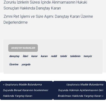
Zorunlu İzinlerin Süresi İçinde Alınmamasının Hukuki
Sonuçları Hakkında Danıştay Kararı
Zımni Ret İşlemi ve Süre Aşımı: Danıştay Kararı Üzerine
Değerlendirme
DANIŞTAY KARARLARI
danıştay
İdari
karar
kararı
reddi
talebi
talebinin
temyiz
Üzerine
yargıda
YAZI
Uyuşturucu Madde Bulundurma
Uyuşturucu Madde Bulundurma
GEZINMESI
Suçunda Beraat Kararının İncelenmesi
Suçunda Hükmün Açıklanmasının Geri
Hakkında Yargıtay Kararı
Bırakılması Hakkında Yargıtay Kararı