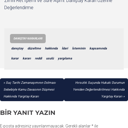
Zımni Ret İşlemi ve Süre Aşımı: Danıştay Kararı Üzerine
Değerlendirme
DANIŞTAY KARARLARI
danıştay
düzeltme
hakkında
İdari
İsteminin
kapsamında
karar
kararı
reddi
usulü
yargılama
YAZI
Suç Tarihi Zamanaşımının Dolması
Hırsızlık Suçunda Hukuki Durumun
GEZINMESI
Sebebiyle Kamu Davasının Düşmesi
Yeniden Değerlendirilmesi Hakkında
Hakkında Yargıtay Kararı
Yargıtay Kararı
BIR YANIT YAZIN
E-posta adresiniz yayınlanmayacak.
Gerekli alanlar
*
ile