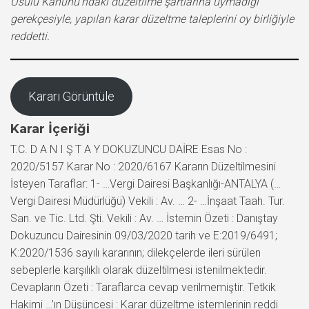
Usulü Kanunu’ndaki düzeltilme şartlarına uymadığı
gerekçesiyle, yapılan karar düzeltme taleplerini oy birliğiyle
reddetti.
Kararı Görüntüle
Karar İçeriği
T.C. D A N I Ş T A Y DOKUZUNCU DAİRE Esas No :
2020/5157 Karar No : 2020/6167 Kararın Düzeltilmesini
İsteyen Taraflar: 1- …Vergi Dairesi Başkanlığı-ANTALYA (…
Vergi Dairesi Müdürlüğü) Vekili : Av. … 2- …İnşaat Taah. Tur.
San. ve Tic. Ltd. Şti. Vekili : Av. … İstemin Özeti : Danıştay
Dokuzuncu Dairesinin 09/03/2020 tarih ve E:2019/6491;
K:2020/1536 sayılı kararının; dilekçelerde ileri sürülen
sebeplerle karşılıklı olarak düzeltilmesi istenilmektedir.
Cevapların Özeti : Taraflarca cevap verilmemiştir. Tetkik
Hakimi …’ın Düşüncesi : Karar düzeltme istemlerinin reddi