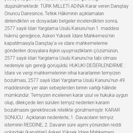
düşünülmektedir. TÜRK MİLLETİ ADINA Karar veren Danıştay
Onuncu Dairesince, Tetkik Hâkiminin açıklamaları
dinlendikten ve dosyadaki belgeler incelendikten sonra,
2577 sayılı İdari Yargılama Usulü Kanunu’nun 1. maddesi
hükmü gereğince, Askeri Yüksek İdare Mahkemesi’nin
kapatılmasıyla Danıştay’a ve idare mahkemelerine
gönderilen dosyalara ilişkin uyuşmazlıkların çözümünün,
2577 sayılı İdari Yargılama Usulü Kanunu’na tabi olması
nedeniyle işin gereği görüşüldü: HUKUKİ DEĞERLENDİRME :
İdare ve vergi mahkemelerinin nihai kararlarının temyizen
bozulması, 2577 sayılı İdari Yargılama Usulü Kanunu’nun 49.
maddesinde yer alan sebeplerden birinin varlığı hâlinde
mümkündür. Temyizen incelenen karar usul ve hukuka uygun
olup, dilekçede ileri sürülen temyiz nedenleri kararın
bozulmasını gerektirecek nitelikte görülmemiştir. KARAR
SONUCU : Açıklanan nedenlerle; 1. Davacıların temyiz
isteminin REDDİNE, 2. Davanın süre aşımı yönünden reddi
yolundaki (kapatılan) Askeri Yüksek İdare Mahkemesi …