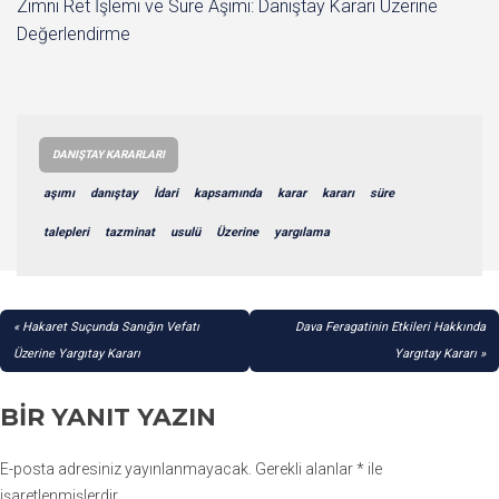
Zımni Ret İşlemi ve Süre Aşımı: Danıştay Kararı Üzerine
Değerlendirme
DANIŞTAY KARARLARI
aşımı
danıştay
İdari
kapsamında
karar
kararı
süre
talepleri
tazminat
usulü
Üzerine
yargılama
YAZI
Hakaret Suçunda Sanığın Vefatı
Dava Feragatinin Etkileri Hakkında
GEZINMESI
Üzerine Yargıtay Kararı
Yargıtay Kararı
BIR YANIT YAZIN
E-posta adresiniz yayınlanmayacak.
Gerekli alanlar
*
ile
işaretlenmişlerdir