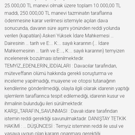
25.000,00 TL manevi olmak üzere toplam 10.000,00 TL
maddi, 250.000,00 TL manevi tazminatın taraflarına
ödenmesine karar verilmesi istemiyle açılan dava
sonucunda, davanın süre aşımı yönünden reddi yolunda
verilen (kapatılan) Askeri Yüksek İdare Mahkemesi …
Dairesinin … tarih ve E:… K:… sayılı kararının (… İdare
Mahkemesinin … tarih ve E:…, K:… sayılı kararının) temyizen
incelenerek bozulması istenilmektedir.
TEMYİZ_EDENLERİN_İDDİALARI : Davacılar tarafından,
müteveffanın ölümü hakkında gerekli soruşturma ve
inceleme yapılmadığı, muayene ve otopsi tutanağının
kendilerine gönderilmediği, olayla ilgili olarak idarenin yaptığı
işlemlerin taraflarınca tespit edilemediği, idarenin kusur ve
ihmalinin bulunduğu ileri sürülmektedir.
KARŞI_TARAFIN_SAVUNMASI : Davalı idare tarafından
istemin reddi gerektiği savunulmaktadır. DANIŞTAY TETKİK
HAKİMİ : … DÜŞÜNCESİ : Temyiz isteminin reddi ile usul ve
yasaya uygun olan kararın onanması gerektiği