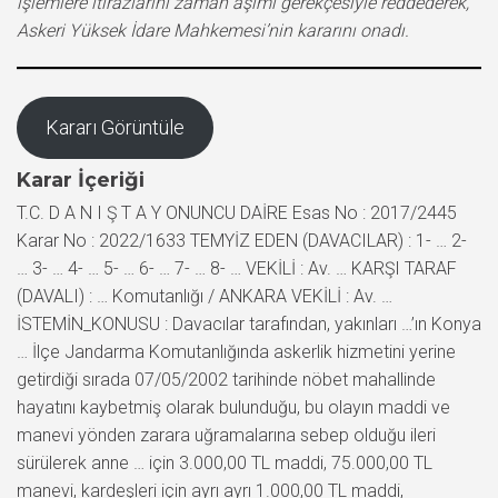
işlemlere itirazlarını zaman aşımı gerekçesiyle reddederek,
Askeri Yüksek İdare Mahkemesi’nin kararını onadı.
Kararı Görüntüle
Karar İçeriği
T.C. D A N I Ş T A Y ONUNCU DAİRE Esas No : 2017/2445
Karar No : 2022/1633 TEMYİZ EDEN (DAVACILAR) : 1- … 2-
… 3- … 4- … 5- … 6- … 7- … 8- … VEKİLİ : Av. … KARŞI TARAF
(DAVALI) : … Komutanlığı / ANKARA VEKİLİ : Av. …
İSTEMİN_KONUSU : Davacılar tarafından, yakınları …’ın Konya
… İlçe Jandarma Komutanlığında askerlik hizmetini yerine
getirdiği sırada 07/05/2002 tarihinde nöbet mahallinde
hayatını kaybetmiş olarak bulunduğu, bu olayın maddi ve
manevi yönden zarara uğramalarına sebep olduğu ileri
sürülerek anne … için 3.000,00 TL maddi, 75.000,00 TL
manevi, kardeşleri için ayrı ayrı 1.000,00 TL maddi,