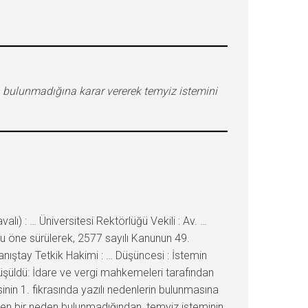
 bulunmadığına karar vererek temyiz istemini
) : … Üniversitesi Rektörlüğü Vekili : Av. …
uğu öne sürülerek, 2577 sayılı Kanunun 49.
ıştay Tetkik Hakimi : … Düşüncesi : İstemin
şüldü: İdare ve vergi mahkemeleri tarafından
inin 1. fıkrasında yazılı nedenlerin bulunmasına
ren bir neden bulunmadığından, temyiz isteminin