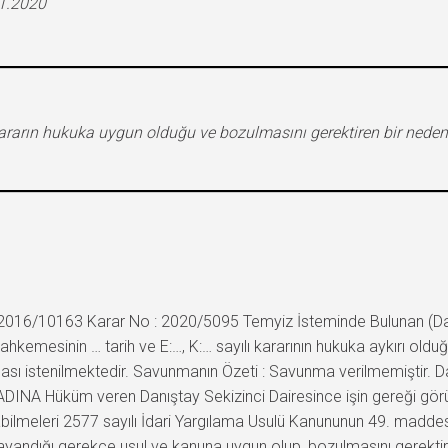
11.2020
kararın hukuka uygun olduğu ve bozulmasını gerektiren bir neden
2016/10163 Karar No : 2020/5095 Temyiz İsteminde Bulunan (Davalı
Mahkemesinin … tarih ve E:…, K:… sayılı kararının hukuka aykırı old
ı istenilmektedir. Savunmanın Özeti : Savunma verilmemiştir. Dan
ADINA Hüküm veren Danıştay Sekizinci Dairesince işin gereği görü
labilmeleri 2577 sayılı İdari Yargılama Usulü Kanununun 49. maddes
ayandığı gerekçe usul ve kanuna uygun olup, bozulmasını gerekti