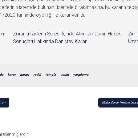
erlerinin istemde bulunan üzerinde bırakılmasına, bu kararın tebliğ
2020 tarihinde oybirliği ile karar verildi.
im
Zorunlu İzinlerin Süresi İçinde Alınmamasının Hukuki
Zımn
Sonuçları Hakkında Danıştay Kararı
Üzer
da
karar
kararı
reddi
temyiz
usulü
yargılama
rarı
Mala Zarar Verme Suçu
şaretlenmişlerdir