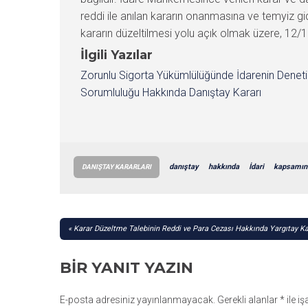
reddi ile anılan kararın onanmasına ve temyiz gid
kararın düzeltilmesi yolu açık olmak üzere, 12/11/
İlgili Yazılar
Zorunlu Sigorta Yükümlülüğünde İdarenin Denet
Sorumluluğu Hakkında Danıştay Kararı
danıştay
hakkında
İdari
kapsamın
DANIŞTAY KARARLARI
YAZI
Karar Düzeltme Talebinin Reddi ve Para Cezası Hakkında Yargıtay Ka
GEZINMESI
BIR YANIT YAZIN
E-posta adresiniz yayınlanmayacak.
Gerekli alanlar
*
ile i