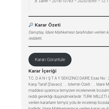
8. Daire – 2016/10163 – 2020/5095 – 12.
Karar Özeti
Danıştay, İdare Mahkemesi tarafından verilen 
reddetti.
Kararı Görüntüle
Karar İçeriği
T.C. D A N I Ş T A Y SEKİZİNCİ DAİRE Esas No : 
Karşı Taraf (Davacı) : … İstemin Özeti : … İdare 
maddesi uyarınca temyizen incelenerek bozulmas
reddi gerektiği düşünülmektedir. TÜRK MİLLETİ 
verilen kararların temyiz yolu ile incelenip bozu
bağlıdır. İdare Mahkemesince verilen karar ve d