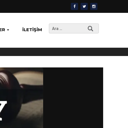
Arama:
ER
İLETIŞIM