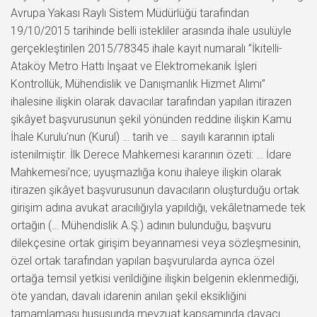
Avrupa Yakası Raylı Sistem Müdürlüğü tarafından
19/10/2015 tarihinde belli istekliler arasında ihale usulüyle
gerçekleştirilen 2015/78345 ihale kayıt numaralı ”İkitelli-
Ataköy Metro Hattı İnşaat ve Elektromekanik İşleri
Kontrollük, Mühendislik ve Danışmanlık Hizmet Alımı”
ihalesine ilişkin olarak davacılar tarafından yapılan itirazen
şikâyet başvurusunun şekil yönünden reddine ilişkin Kamu
İhale Kurulu’nun (Kurul) … tarih ve … sayılı kararının iptali
istenilmiştir. İlk Derece Mahkemesi kararının özeti: … İdare
Mahkemesi’nce; uyuşmazlığa konu ihaleye ilişkin olarak
itirazen şikâyet başvurusunun davacıların oluşturduğu ortak
girişim adına avukat aracılığıyla yapıldığı, vekâletnamede tek
ortağın (… Mühendislik A.Ş.) adının bulunduğu, başvuru
dilekçesine ortak girişim beyannamesi veya sözleşmesinin,
özel ortak tarafından yapılan başvurularda ayrıca özel
ortağa temsil yetkisi verildiğine ilişkin belgenin eklenmediği,
öte yandan, davalı idarenin anılan şekil eksikliğini
tamamlaması hususunda mevzuat kapsamında davacı