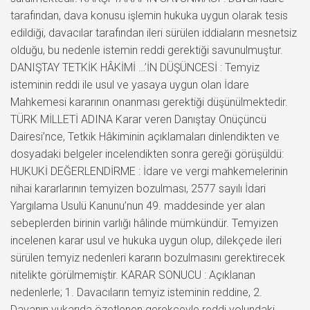
tarafından, dava konusu işlemin hukuka uygun olarak tesis
edildiği, davacılar tarafından ileri sürülen iddiaların mesnetsiz
olduğu, bu nedenle istemin reddi gerektiği savunulmuştur.
DANIŞTAY TETKİK HÂKİMİ …’İN DÜŞÜNCESİ : Temyiz
isteminin reddi ile usul ve yasaya uygun olan İdare
Mahkemesi kararının onanması gerektiği düşünülmektedir.
TÜRK MİLLETİ ADINA Karar veren Danıştay Onüçüncü
Dairesi’nce, Tetkik Hâkiminin açıklamaları dinlendikten ve
dosyadaki belgeler incelendikten sonra gereği görüşüldü:
HUKUKİ DEĞERLENDİRME : İdare ve vergi mahkemelerinin
nihai kararlarının temyizen bozulması, 2577 sayılı İdari
Yargılama Usulü Kanunu’nun 49. maddesinde yer alan
sebeplerden birinin varlığı hâlinde mümkündür. Temyizen
incelenen karar usul ve hukuka uygun olup, dilekçede ileri
sürülen temyiz nedenleri kararın bozulmasını gerektirecek
nitelikte görülmemiştir. KARAR SONUCU : Açıklanan
nedenlerle; 1. Davacıların temyiz isteminin reddine, 2.
Davanın yukarıda özetlenen gerekçeyle reddi yolundaki …