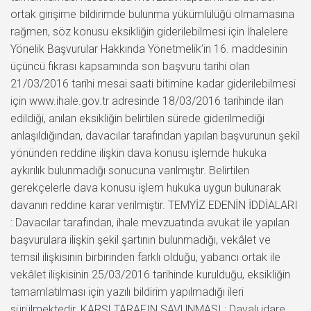
ortak girişime bildirimde bulunma yükümlülüğü olmamasına
rağmen, söz konusu eksikliğin giderilebilmesi için İhalelere
Yönelik Başvurular Hakkında Yönetmelik’in 16. maddesinin
üçüncü fıkrası kapsamında son başvuru tarihi olan
21/03/2016 tarihi mesai saati bitimine kadar giderilebilmesi
için www.ihale.gov.tr adresinde 18/03/2016 tarihinde ilan
edildiği, anılan eksikliğin belirtilen sürede giderilmediği
anlaşıldığından, davacılar tarafından yapılan başvurunun şekil
yönünden reddine ilişkin dava konusu işlemde hukuka
aykırılık bulunmadığı sonucuna varılmıştır. Belirtilen
gerekçelerle dava konusu işlem hukuka uygun bulunarak
davanın reddine karar verilmiştir. TEMYİZ EDENİN İDDİALARI
: Davacılar tarafından, ihale mevzuatında avukat ile yapılan
başvurulara ilişkin şekil şartının bulunmadığı, vekâlet ve
temsil ilişkisinin birbirinden farklı olduğu, yabancı ortak ile
vekâlet ilişkisinin 25/03/2016 tarihinde kurulduğu, eksikliğin
tamamlatılması için yazılı bildirim yapılmadığı ileri
sürülmektedir. KARŞI TARAFIN SAVUNMASI : Davalı idare