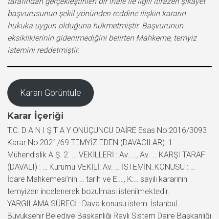
tarafından gerçekleştirilen bir ihale ile ilgili itirazen şikayet
başvurusunun şekil yönünden reddine ilişkin kararın
hukuka uygun olduğuna hükmetmiştir. Başvurunun
eksikliklerinin giderilmediğini belirten Mahkeme, temyiz
istemini reddetmiştir.
Kararı Görüntüle
Karar İçeriği
T.C. D A N I Ş T A Y ONÜÇÜNCÜ DAİRE Esas No:2016/3093
Karar No:2021/69 TEMYİZ EDEN (DAVACILAR): 1. …
Mühendislik A.Ş. 2. … VEKİLLERİ : Av. …, Av. … KARŞI TARAF
(DAVALI) : … Kurumu VEKİLİ: Av. … İSTEMİN_KONUSU : …
İdare Mahkemesi’nin … tarih ve E:…, K:… sayılı kararının
temyizen incelenerek bozulması istenilmektedir.
YARGILAMA SÜRECİ : Dava konusu istem: İstanbul
Büyükşehir Belediye Başkanlığı Raylı Sistem Daire Başkanlığı