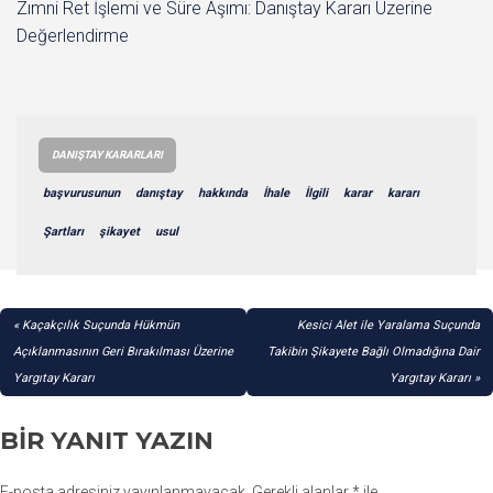
Zımni Ret İşlemi ve Süre Aşımı: Danıştay Kararı Üzerine
Değerlendirme
DANIŞTAY KARARLARI
başvurusunun
danıştay
hakkında
İhale
İlgili
karar
kararı
Şartları
şikayet
usul
YAZI
Kaçakçılık Suçunda Hükmün
Kesici Alet ile Yaralama Suçunda
GEZINMESI
Açıklanmasının Geri Bırakılması Üzerine
Takibin Şikayete Bağlı Olmadığına Dair
Yargıtay Kararı
Yargıtay Kararı
BIR YANIT YAZIN
E-posta adresiniz yayınlanmayacak.
Gerekli alanlar
*
ile