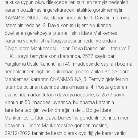
hukuka uygun olup, dilekçede ileri sürülen temyiz nedenleri
kararın bozulmasını gerektirecek nitelikte görülmemiştir.
KARAR SONUCU : Açıklanan nedenlerle; 1. Davalının temyiz
isteminin reddine, 2. Dava konusu işlemin yukarıda
özetlenen gerekçeyle iptaline ilişkin İdare Mahkemesi
kararına yönelik istinaf başvurusunun reddi yolundaki …
Bölge İdare Mahkemesi … İdari Dava Dairesi’nin … tarih ve E:
…, K:… sayılı temyize konu kararında, 2577 sayılı İdari
Yargılama Usulü Kanunu’nun 49. maddesinde sayılan bozma
nedenlerinden hiçbirisi bulunmadığından, anılan Bölge İdare
Mahkemesi kararının ONANMASINA, 3. Temyiz giderlerinin
istemde bulunan üzerinde bırakılmasına, 4. Posta giderleri
avansından artan tutarın davalıya iadesine, 5. 2577 sayılı
Kanun’un 50. maddesi uyarınca, bu onama kararının
taraflara tebliğini ve bir örneğinin de … Bölge İdare
Mahkemesi … İdari Dava Dairesi’ne gönderilmesini teminen
dosyanın … İdare Mahkemesi’ne gönderilmesine,
29/12/2022 tarihinde kesin olarak oybirliğiyle karar verildi.