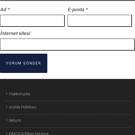
Ad
*
E-posta
*
İnternet sitesi
Hakkımızda
Gizlilik Politikası
İletişim
DMCA & İtibar Koruma