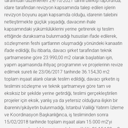
tarafından düzenlenen 29/10/2021 tarihli bilirkişi raporunda,
idare tarafından revizyon kapsamında talep edilen işlerin
revizyon boyunu aşan kapsamda olduğu, idarenin talebini
netleştirmekte güçlük yaşadığı, davacının ihale
kapsamındaki yükümlülüklerini yerine getirerek işi teslim
ettiğinde duraksama bulunmadığı hususları ifade edilerek,
sözleşmenin feshi şartlarının oluşmadığı yönündeki kanaatin
ifade edildiği; Bu itibarla, davacı şirket tarafından teknik
şartnamesine göre 23.990,00 m2 olarak başlatılan işin,
yapım aşamasında ihtiyaç programının ve projelerinin revize
edilmek sureti ile 23/06/2017 tarihinde 36.154,30 m2
toplam inşaat alanlı olarak teslim edildiği, davacı şirketin iş
teslimini sözleşme ve teknik şartnameye göre tam ve
eksiksiz bir şekilde yerine getirdiği, teslimi gerçekleştirilen
projeler için eksik, yanlış ya da yetersiz olduğuna ilişkin bir
ibarenin/şikâyetin bulunmadığı, İstanbul Valiliği Yatırım İzleme
ve Koordinasyon Başkanlığınca, iş tesliminden sonra
15/02/2018 tarihinde toplam inşaat alanı 15.000 m2’yi