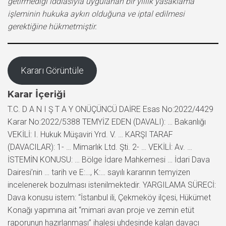
getirmediği iddiasıyla uygulanan bir yıllık yasaklama
işleminin hukuka aykırı olduğuna ve iptal edilmesi
gerektiğine hükmetmiştir.
Kararı Görüntüle
Karar İçeriği
T.C. D A N I Ş T A Y ONÜÇÜNCÜ DAİRE Esas No:2022/4429
Karar No:2022/5388 TEMYİZ EDEN (DAVALI): … Bakanlığı
VEKİLİ: I. Hukuk Müşaviri Yrd. V. … KARŞI TARAF
(DAVACILAR): 1- … Mimarlık Ltd. Şti. 2- … VEKİLİ: Av. …
İSTEMİN KONUSU: … Bölge İdare Mahkemesi … İdari Dava
Dairesi’nin … tarih ve E:…, K:… sayılı kararının temyizen
incelenerek bozulması istenilmektedir. YARGILAMA SÜRECİ:
Dava konusu istem: “İstanbul ili, Çekmeköy ilçesi, Hükümet
Konağı yapımına ait “mimari avan proje ve zemin etüt
raporunun hazırlanması” ihalesi uhdesinde kalan davacı