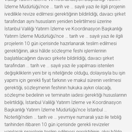
İzleme Müdürlüğü’nce … tarih ve … sayılı yazı ile ilgili projenin
ivedilikle revize edilmesi gerektiğinin bildirildiği, davacı şirket
tarafından aynı hususların yeniden belirtilmesi üzerine
İstanbul Valiliği Yatırım İzleme ve Koordinasyon Başkanlığı
Yatırım İzleme Müdürlüğü’nce … tarih ve … sayılı yazı ile ilgili
projelerin 10 gün içerisinde hazırlanarak teslim edilmesi
gerektiğinin, aksi hâlde sözleşme feshi işlemlerinin
başlatılacağının davacı şirkete bildirildiği, davacı şirket
tarafından … tarih ve … sayılı yazı ile yapılması istenilen
değişikliklerin yeni bir iş niteliğinde olduğu, dolayısıyla bu işin
yapımı için gerekli fiyat farkının ve makul sürenin verilmesi
gerektiği, sözleşmenin feshinin hukuka aykırı olacağı,
sözleşme bedelinin ve teminatın iadesi gerektiği hususlarının
belirtildiği, İstanbul Valiliği Yatırım İzleme ve Koordinasyon
Başkanlığı Yatırım İzleme Müdürlüğü’nce İstanbul …
Noterliği’nden … tarih ve … yevmiye numaralı yazı ile tebliğ
tarihinden itibaren 10 gün içerisinde gerekli revizeler
yapılarak projelerin teslim edilmesi gerektiğinin, aksi hâlde