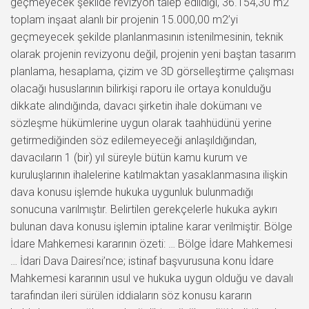
geçmeyecek şekilde revizyon talep edildiği, 36.154,30 m2
toplam inşaat alanlı bir projenin 15.000,00 m2’yi
geçmeyecek şekilde planlanmasının istenilmesinin, teknik
olarak projenin revizyonu değil, projenin yeni baştan tasarım
planlama, hesaplama, çizim ve 3D görselleştirme çalışması
olacağı hususlarının bilirkişi raporu ile ortaya konulduğu
dikkate alındığında, davacı şirketin ihale dokümanı ve
sözleşme hükümlerine uygun olarak taahhüdünü yerine
getirmediğinden söz edilemeyeceği anlaşıldığından,
davacıların 1 (bir) yıl süreyle bütün kamu kurum ve
kuruluşlarının ihalelerine katılmaktan yasaklanmasına ilişkin
dava konusu işlemde hukuka uygunluk bulunmadığı
sonucuna varılmıştır. Belirtilen gerekçelerle hukuka aykırı
bulunan dava konusu işlemin iptaline karar verilmiştir. Bölge
İdare Mahkemesi kararının özeti: … Bölge İdare Mahkemesi
… İdari Dava Dairesi’nce; istinaf başvurusuna konu İdare
Mahkemesi kararının usul ve hukuka uygun olduğu ve davalı
tarafından ileri sürülen iddiaların söz konusu kararın