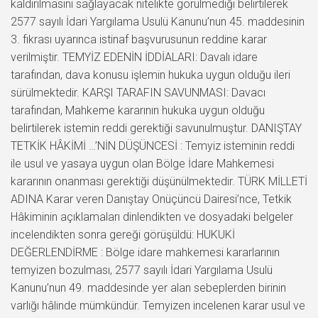
kaldırılmasını sağlayacak nitelikte görülmediği belirtilerek
2577 sayılı İdari Yargılama Usulü Kanunu’nun 45. maddesinin
3. fıkrası uyarınca istinaf başvurusunun reddine karar
verilmiştir. TEMYİZ EDENİN İDDİALARI: Davalı idare
tarafından, dava konusu işlemin hukuka uygun olduğu ileri
sürülmektedir. KARŞI TARAFIN SAVUNMASI: Davacı
tarafından, Mahkeme kararının hukuka uygun olduğu
belirtilerek istemin reddi gerektiği savunulmuştur. DANIŞTAY
TETKİK HÂKİMİ …’NİN DÜŞÜNCESİ : Temyiz isteminin reddi
ile usul ve yasaya uygun olan Bölge İdare Mahkemesi
kararının onanması gerektiği düşünülmektedir. TÜRK MİLLETİ
ADINA Karar veren Danıştay Onüçüncü Dairesi’nce, Tetkik
Hâkiminin açıklamaları dinlendikten ve dosyadaki belgeler
incelendikten sonra gereği görüşüldü: HUKUKİ
DEĞERLENDİRME : Bölge idare mahkemesi kararlarının
temyizen bozulması, 2577 sayılı İdari Yargılama Usulü
Kanunu’nun 49. maddesinde yer alan sebeplerden birinin
varlığı hâlinde mümkündür. Temyizen incelenen karar usul ve