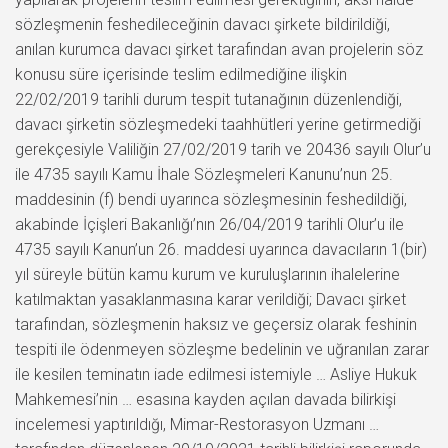
sözleşmenin feshedileceğinin davacı şirkete bildirildiği,
anılan kurumca davacı şirket tarafından avan projelerin söz
konusu süre içerisinde teslim edilmediğine ilişkin
22/02/2019 tarihli durum tespit tutanağının düzenlendiği,
davacı şirketin sözleşmedeki taahhütleri yerine getirmediği
gerekçesiyle Valiliğin 27/02/2019 tarih ve 20436 sayılı Olur’u
ile 4735 sayılı Kamu İhale Sözleşmeleri Kanunu’nun 25.
maddesinin (f) bendi uyarınca sözleşmesinin feshedildiği,
akabinde İçişleri Bakanlığı’nın 26/04/2019 tarihli Olur’u ile
4735 sayılı Kanun’un 26. maddesi uyarınca davacıların 1(bir)
yıl süreyle bütün kamu kurum ve kuruluşlarının ihalelerine
katılmaktan yasaklanmasına karar verildiği; Davacı şirket
tarafından, sözleşmenin haksız ve geçersiz olarak feshinin
tespiti ile ödenmeyen sözleşme bedelinin ve uğranılan zarar
ile kesilen teminatın iade edilmesi istemiyle … Asliye Hukuk
Mahkemesi’nin … esasına kayden açılan davada bilirkişi
incelemesi yaptırıldığı, Mimar-Restorasyon Uzmanı …