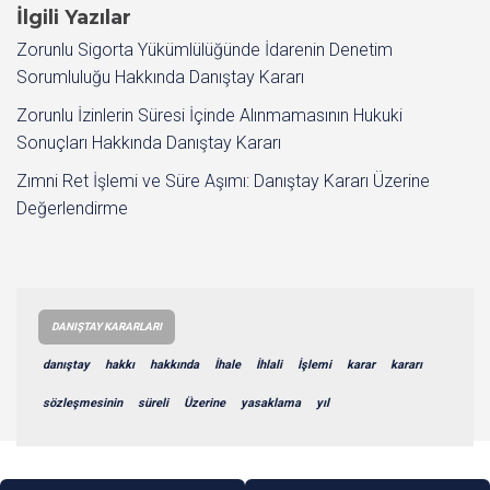
İlgili Yazılar
Zorunlu Sigorta Yükümlülüğünde İdarenin Denetim
Sorumluluğu Hakkında Danıştay Kararı
Zorunlu İzinlerin Süresi İçinde Alınmamasının Hukuki
Sonuçları Hakkında Danıştay Kararı
Zımni Ret İşlemi ve Süre Aşımı: Danıştay Kararı Üzerine
Değerlendirme
DANIŞTAY KARARLARI
danıştay
hakkı
hakkında
İhale
İhlali
İşlemi
karar
kararı
sözleşmesinin
süreli
Üzerine
yasaklama
yıl