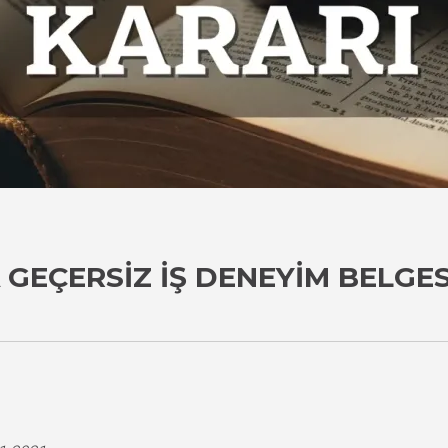
GEÇERSIZ İŞ DENEYIM BELGESI
i