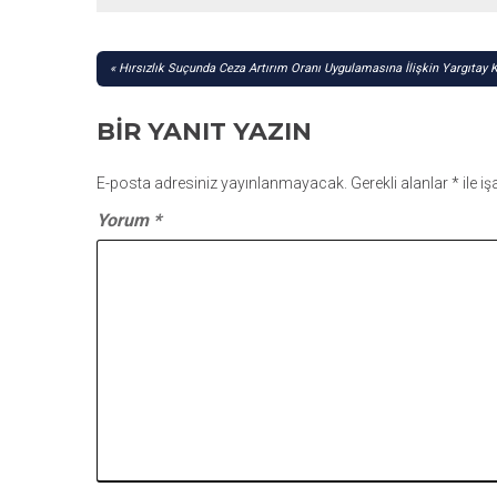
YAZI
Hırsızlık Suçunda Ceza Artırım Oranı Uygulamasına İlişkin Yargıtay K
GEZINMESI
BIR YANIT YAZIN
E-posta adresiniz yayınlanmayacak.
Gerekli alanlar
*
ile i
Yorum
*