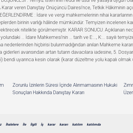
ÜŞÜNCESİ : Temyiz isteminin reddi ile usul ve yasaya uygun ol
Karar veren Danıştay Onüçüncü Dairesi’nce, Tetkik Hâkiminin açı
EĞERLENDİRME : İdare ve vergi mahkemelerinin nihai kararlarının 
erden birinin varlığı hâlinde mümkündür. Temyizen incelenen kara
rektirecek nitelikte görülmemiştir. KARAR SONUCU: Açıklanan neden
olundaki … İdare Mahkemesi’nin … tarih ve E:…, K:… sayılı temyize
 nedenlerinden hiçbirisi bulunmadığından anılan Mahkeme karar
a giderleri avansından artan tutarın davacılara iadesine, 5. Dos
 (i) bendi uyarınca kesin olarak (karar düzeltme yolu kapalı olmak 
im
Zorunlu İzinlerin Süresi İçinde Alınmamasının Hukuki
Zımn
Sonuçları Hakkında Danıştay Kararı
Üzer
z
İhalelere
İle
İlgili
İş
karar
kararı
katılım
katılımda