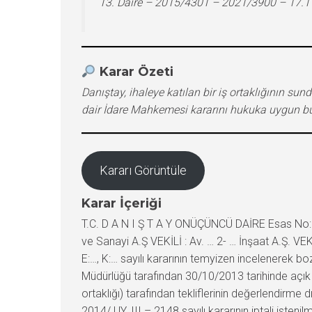
13. Daire – 2015/4301 – 2021/3900 – 17.
Karar Özeti
Danıştay, ihaleye katılan bir iş ortaklığının s
dair İdare Mahkemesi kararını hukuka uygun b
Kararı Görüntüle
Karar İçeriği
T.C. D A N I Ş T A Y ONÜÇÜNCÜ DAİRE Esas No:
ve Sanayi A.Ş VEKİLİ : Av. … 2- … İnşaat A.Ş. V
E:…, K:… sayılı kararının temyizen incelenerek 
Müdürlüğü tarafından 30/10/2013 tarihinde açık iha
ortaklığı) tarafından tekliflerinin değerlendirme
2014/ UY. III – 2148 sayılı kararının iptali iste