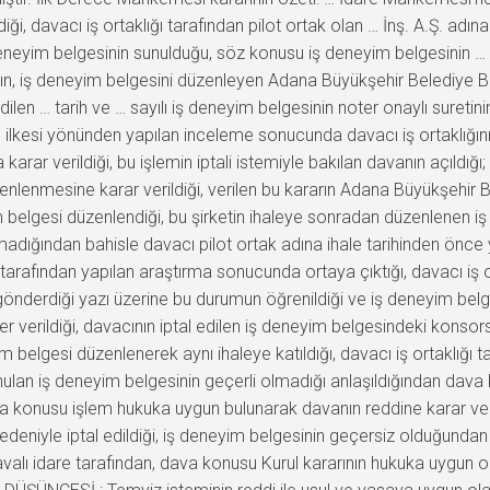
ndiği, davacı iş ortaklığı tarafından pilot ortak olan … İnş. A.Ş. adı
eneyim belgesinin sunulduğu, söz konusu iş deneyim belgesinin … tari
ın, iş deneyim belgesini düzenleyen Adana Büyükşehir Belediye Başk
dilen … tarih ve … sayılı iş deneyim belgesinin noter onaylı suretini
 ilkesi yönünden yapılan inceleme sonucunda davacı iş ortaklığı
 karar verildiği, bu işlemin iptali istemiyle bakılan davanın açıldığ
zenlenmesine karar verildiği, verilen bu kararın Adana Büyükşehir Be
 belgesi düzenlendiği, bu şirketin ihaleye sonradan düzenlenen iş de
lmadığından bahisle davacı pilot ortak adına ihale tarihinden önce
 tarafından yapılan araştırma sonucunda ortaya çıktığı, davacı iş
önderdiği yazı üzerine bu durumun öğrenildiği ve iş deneyim belgesin
er verildiği, davacının iptal edilen iş deneyim belgesindeki konsors
belgesi düzenlenerek aynı ihaleye katıldığı, davacı iş ortaklığı t
nulan iş deneyim belgesinin geçerli olmadığı anlaşıldığından dava
dava konusu işlem hukuka uygun bulunarak davanın reddine karar ve
nedeniyle iptal edildiği, iş deneyim belgesinin geçersiz olduğundan
 idare tarafından, dava konusu Kurul kararının hukuka uygun oldu