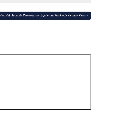
i Hırsızlığı Suçunda Zamanaşımı Uygulaması Hakkında Yargıtay Kararı