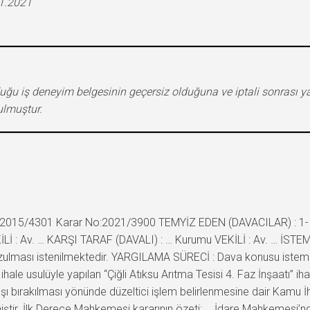
11.2021
unduğu iş deneyim belgesinin geçersiz olduğuna ve iptali sonrası 
ulmuştur.
2015/4301 Karar No:2021/3900 TEMYİZ EDEN (DAVACILAR) : 1- … İ
EKİLİ : Av. … KARŞI TARAF (DAVALI) : … Kurumu VEKİLİ : Av. … İST
bozulması istenilmektedir. YARGILAMA SÜRECİ : Dava konusu istem
le usulüyle yapılan “Çiğli Atıksu Arıtma Tesisi 4. Faz İnşaatı” ihal
 dışı bırakılması yönünde düzeltici işlem belirlenmesine dair Kamu 
nilmiştir. İlk Derece Mahkemesi kararının özeti: … İdare Mahkemesi’n