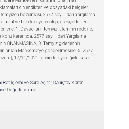
an İdare Mahkemesi kararının onanması
klamaları dinlendikten ve dosyadaki belgeler
temyizen bozulması, 2577 sayılı İdari Yargılama
r usul ve hukuka uygun olup, dilekçede ileri
lerle; 1. Davacıların temyiz isteminin reddine,
 konu kararında, 2577 sayılı İdari Yargılama
ının ONANMASINA, 3. Temyiz giderlerinin
yanın anılan Mahkeme’ye gönderilmesine, 6. 2577
üzere), 17/11/2021 tarihinde oybirliğiyle karar
i Ret İşlemi ve Süre Aşımı: Danıştay Kararı
ine Değerlendirme