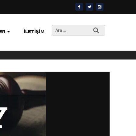
Arama:
ER
İLETIŞIM