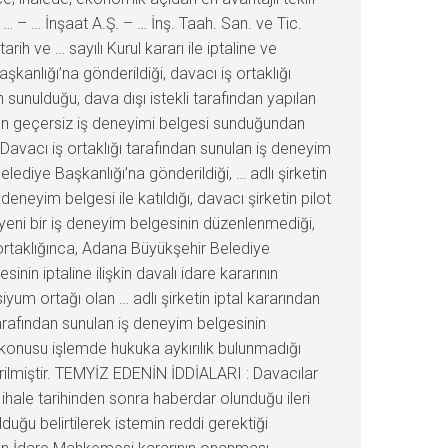
na … – … İnşaat A.Ş. – … İnş. Taah. San. ve Tic.
h ve … sayılı Kurul kararı ile iptaline ve
anlığı’na gönderildiği, davacı iş ortaklığı
n sunulduğu, dava dışı istekli tarafından yapılan
nın geçersiz iş deneyimi belgesi sunduğundan
ı; Davacı iş ortaklığı tarafından sunulan iş deneyim
lediye Başkanlığı’na gönderildiği, … adlı şirketin
neyim belgesi ile katıldığı, davacı şirketin pilot
 yeni bir iş deneyim belgesinin düzenlenmediği,
 ortaklığınca, Adana Büyükşehir Belediye
in iptaline ilişkin davalı idare kararının
iyum ortağı olan … adlı şirketin iptal kararından
arafından sunulan iş deneyim belgesinin
 konusu işlemde hukuka aykırılık bulunmadığı
rilmiştir. TEMYİZ EDENİN İDDİALARI : Davacılar
 ihale tarihinden sonra haberdar olunduğu ileri
ğu belirtilerek istemin reddi gerektiği