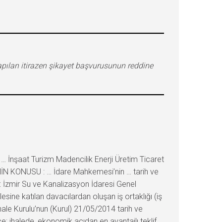
yapılan itirazen şikayet başvurusunun reddine
nşaat Turizm Madencilik Enerji Üretim Ticaret
EMİN KONUSU : … İdare Mahkemesi’nin … tarih ve
: İzmir Su ve Kanalizasyon İdaresi Genel
esine katılan davacılardan oluşan iş ortaklığı (iş
İhale Kurulu’nun (Kurul) 21/05/2014 tarih ve
ce; ihalede, ekonomik açıdan en avantajlı teklif