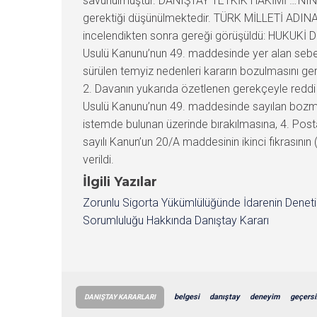
savunulmuştur. DANIŞTAY TETKİK HÂKİMİ …’NIN D
gerektiği düşünülmektedir. TÜRK MİLLETİ ADINA 
incelendikten sonra gereği görüşüldü: HUKUKİ D
Usulü Kanunu’nun 49. maddesinde yer alan sebepl
sürülen temyiz nedenleri kararın bozulmasını ge
2. Davanın yukarıda özetlenen gerekçeyle reddi y
Usulü Kanunu’nun 49. maddesinde sayılan bozma
istemde bulunan üzerinde bırakılmasına, 4. Post
sayılı Kanun’un 20/A maddesinin ikinci fıkrasının
verildi.
İlgili Yazılar
Zorunlu Sigorta Yükümlülüğünde İdarenin Denet
Sorumluluğu Hakkında Danıştay Kararı
belgesi
danıştay
deneyim
geçersi
DANIŞTAY KARARLARI