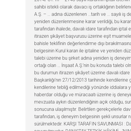
sahibi istekli olarak davacı iş ortaklığının belirle
A.Ş. – … adına düzenlenen …tarih ve … sayılı iş d
yeniden düzenlenmesine karar verildiği, bu karar
tarafından ihalede, davalı idare tarafından iptal e
itirazen şikâyet başvurusu üzerine eşit muamele
bahisle teklifinin değerlendirme dışı bırakılmasına
belgesinin Kurul kararı ile iptaline ve yeniden dü
talebi üzerine bu şirket adına yeniden iş deneyim
ortağı olan … İnşaat A.Ş.’nin bu konuda talebi o
bu durumun itirazen şikâyet üzerine davalı idare
Başkanlığı’nın 27/12/2013 tarihinde kendilerine g
kendilerine tebliğ edilmediği yönünde iddialara y
haberdar olduğu ve müracaatı üzerine iş deneyim 
mevzuata aykırı düzenlendiğinin açık olduğu, su
sonucuna ulaşılmıştır. Belirtilen gerekçelerle 
tarafından, iş deneyim belgesinin şekli unsurlar 
sürülmektedir. KARŞI TARAFIN SAVUNMASI : Davalı