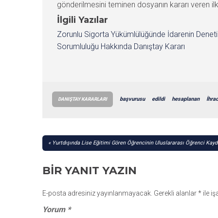
gönderilmesini teminen dosyanın kararı veren il
İlgili Yazılar
Zorunlu Sigorta Yükümlülüğünde İdarenin Denet
Sorumluluğu Hakkında Danıştay Kararı
başvurusu
edildi
hesaplanan
İhra
DANIŞTAY KARARLARI
YAZI
Yurtdışında Lise Eğitimi Gören Öğrencinin Uluslararası Öğrenci Kay
GEZINMESI
BIR YANIT YAZIN
E-posta adresiniz yayınlanmayacak.
Gerekli alanlar
*
ile i
Yorum
*