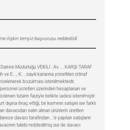
ine ilişkin temyiz başvurusu reddedildi.
Dairesi Müdürlüğü VEKİLİ : Av. … KARŞI TARAF
 E:…, K:… sayılı kararına yöneltilen istinaf
incelenerek bozulması istenilmektedir.
personel ücretleri üzerinden hesaplanan ve
enen tutarın faiziyle birlikte iadesi istenilmiştir.
şına ihraç ettiği, bir kısmının satışını ise farklı
an davacıdan satın alınan ürünlerin üretilen
idarece davacı tarafından …’e yapılan satışların
avacının talebi reddedilmiş ise de davacı