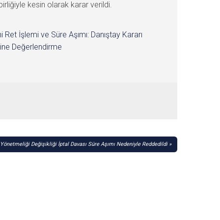
ğiyle kesin olarak karar verildi.
i Ret İşlemi ve Süre Aşımı: Danıştay Kararı
ine Değerlendirme
önetmeliği Değişikliği İptal Davası Süre Aşımı Nedeniyle Reddedildi