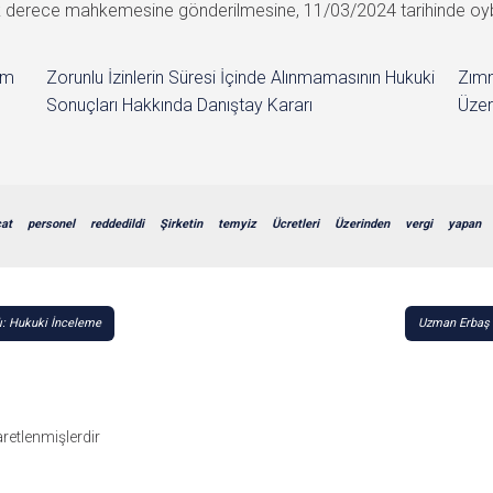
k derece mahkemesine gönderilmesine, 11/03/2024 tarihinde oybirli
im
Zorunlu İzinlerin Süresi İçinde Alınmamasının Hukuki
Zımn
Sonuçları Hakkında Danıştay Kararı
Üzer
cat
personel
reddedildi
Şirketin
temyiz
Ücretleri
Üzerinden
vergi
yapan
dı: Hukuki İnceleme
Uzman Erbaş Y
şaretlenmişlerdir