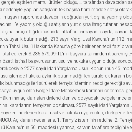
imi gerçekleştirilen mamul ürünler olduğu, … tarafından davacıdan sa
sı nedeniyle yapılan satışların tek başına ham madde satışı olar
 müşavir raporunda davacının doğrudan yurt dışına yapmış olduğu 
nın …’e yapmış olduğu satışların yurt dışına ihraç tutarları hesapl
t dışına ihraç ettiği konusunda ihtilaf bulunmayan olayda, davacı 
ka uyarlık bulunmadığı, 213 sayılı Vergi Usul Kanunu’nun 112. mad
nın Tahsil Usulü Hakkında Kanun’a göre belirlenen tecil faizi oranın
ptal edilerek 3.236.679,09-TL’nin başvuru tarihinden itibaren işley
 özeti: İstinaf başvurusunun, usul ve hukuka uygun olduğu sonuc
gerekçesiyle 2577 sayılı İdari Yargılama Usulü Kanunu’nun 45. madd
su işlemde hukuka aykırılık bulunmadığı ileri sürülerek kararın 
bulunmadığı ileri sürülerek temyiz isteminin reddi gerektiği s
 yasaya uygun olan Bölge İdare Mahkemesi kararının onanması ge
Hâkiminin açıklamaları dinlendikten ve dosyadaki belgeler incel
i kararlarının temyizen bozulması, 2577 sayılı İdari Yargılama
emyizen incelenen karar usul ve hukuka uygun olup, dilekçede iler
UCU: Açıklanan nedenlerle; 1. Temyiz isteminin reddine, 2. Temyi
 Kanunu’nun 50. maddesi uyarınca, kararın taraflara tebliğini ve b