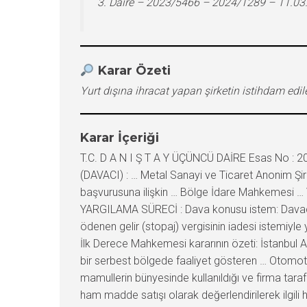
3. Daire – 2023/5466 – 2024/1289 – 11.03
Karar Özeti
Yurt dışına ihracat yapan şirketin istihdam edil
Karar İçeriği
T.C. D A N I Ş T A Y ÜÇÜNCÜ DAİRE Esas No : 2
(DAVACI) : … Metal Sanayi ve Ticaret Anonim Şirk
başvurusuna ilişkin … Bölge İdare Mahkemesi … Ve
YARGILAMA SÜRECİ : Dava konusu istem: Davacı ş
ödenen gelir (stopaj) vergisinin iadesi istemiyle y
İlk Derece Mahkemesi kararının özeti: İstanbul AHL
bir serbest bölgede faaliyet gösteren … Otomotiv 
mamullerin bünyesinde kullanıldığı ve firma tarafı
ham madde satışı olarak değerlendirilerek ilgili