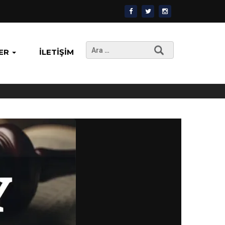
Arama:
ER
İLETIŞIM