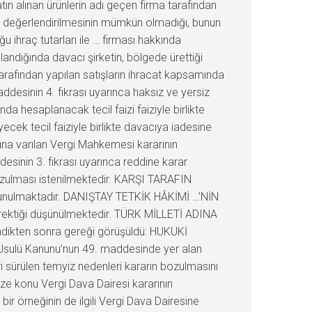
tın alınan ürünlerin adı geçen firma tarafından
ak değerlendirilmesinin mümkün olmadığı, bunun
ihraç tutarları ile … firması hakkında
andığında davacı şirketin, bölgede ürettiği
tarafından yapılan satışların ihracat kapsamında
desinin 4. fıkrası uyarınca haksız ve yersiz
da hesaplanacak tecil faizi faiziyle birlikte
ecek tecil faiziyle birlikte davacıya iadesine
una varılan Vergi Mahkemesi kararının
esinin 3. fıkrası uyarınca reddine karar
bozulması istenilmektedir. KARŞI TARAFIN
avunulmaktadır. DANIŞTAY TETKİK HÂKİMİ …’NİN
rektiği düşünülmektedir. TÜRK MİLLETİ ADINA
endikten sonra gereği görüşüldü: HUKUKİ
 Usulü Kanunu’nun 49. maddesinde yer alan
i sürülen temyiz nedenleri kararın bozulmasını
ze konu Vergi Dava Dairesi kararının
ir örneğinin de ilgili Vergi Dava Dairesine