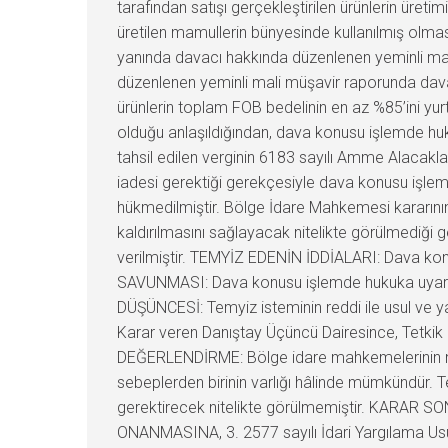
tarafından satışı gerçekleştirilen ürünlerin üret
üretilen mamullerin bünyesinde kullanılmış olma
yanında davacı hakkında düzenlenen yeminli mali
düzenlenen yeminli mali müşavir raporunda davacı
ürünlerin toplam FOB bedelinin en az %85’ini yur
olduğu anlaşıldığından, dava konusu işlemde huku
tahsil edilen verginin 6183 sayılı Amme Alacakları
iadesi gerektiği gerekçesiyle dava konusu işlem i
hükmedilmiştir. Bölge İdare Mahkemesi kararının
kaldırılmasını sağlayacak nitelikte görülmediği 
verilmiştir. TEMYİZ EDENİN İDDİALARI: Dava konu
SAVUNMASI: Dava konusu işlemde hukuka uyarlık 
DÜŞÜNCESİ: Temyiz isteminin reddi ile usul ve
Karar veren Danıştay Üçüncü Dairesince, Tetkik 
DEĞERLENDİRME: Bölge idare mahkemelerinin niha
sebeplerden birinin varlığı hâlinde mümkündür. T
gerektirecek nitelikte görülmemiştir. KARAR SON
ONANMASINA, 3. 2577 sayılı İdari Yargılama Usulü