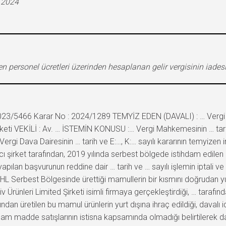
.2024
en personel ücretleri üzerinden hesaplanan gelir vergisinin iades
023/5466 Karar No : 2024/1289 TEMYİZ EDEN (DAVALI) : … Vergi 
eti VEKİLİ : Av. … İSTEMİN KONUSU :… Vergi Mahkemesinin … tarih ve
rgi Dava Dairesinin … tarih ve E:…, K:… sayılı kararının temyizen 
irket tarafından, 2019 yılında serbest bölgede istihdam edilen 
apılan başvurunun reddine dair … tarih ve … sayılı işlemin iptali ve öd
 Serbest Bölgesinde ürettiği mamullerin bir kısmını doğrudan yurt dı
Ürünleri Limited Şirketi isimli firmaya gerçekleştirdiği, … tarafınd
ndan üretilen bu mamul ürünlerin yurt dışına ihraç edildiği, davalı 
 ham madde satışlarının istisna kapsamında olmadığı belirtilerek d