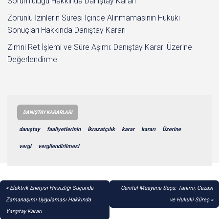
Sorumluluğu Hakkında Danıştay Kararı
Zorunlu İzinlerin Süresi İçinde Alınmamasının Hukuki
Sonuçları Hakkında Danıştay Kararı
Zımni Ret İşlemi ve Süre Aşımı: Danıştay Kararı Üzerine
Değerlendirme
DANIŞTAY KARARLARI
danıştay
faaliyetlerinin
İkrazatçılık
karar
kararı
Üzerine
vergi
vergilendirilmesi
YAZI
Elektrik Enerjisi Hırsızlığı Suçunda
Genital Muayene Suçu: Tanımı, Cezası
GEZINMESI
Zamanaşımı Uygulaması Hakkında
ve Hukuki Süreç
Yargıtay Kararı