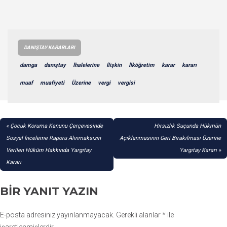
DANIŞTAY KARARLARI
damga
danıştay
İhalelerine
İlişkin
İlköğretim
karar
kararı
muaf
muafiyeti
Üzerine
vergi
vergisi
YAZI
Çocuk Koruma Kanunu Çerçevesinde
Hırsızlık Suçunda Hükmün
GEZINMESI
Sosyal İnceleme Raporu Alınmaksızın
Açıklanmasının Geri Bırakılması Üzerine
Verilen Hüküm Hakkında Yargıtay
Yargıtay Kararı
Kararı
BIR YANIT YAZIN
E-posta adresiniz yayınlanmayacak.
Gerekli alanlar
*
ile
işaretlenmişlerdir