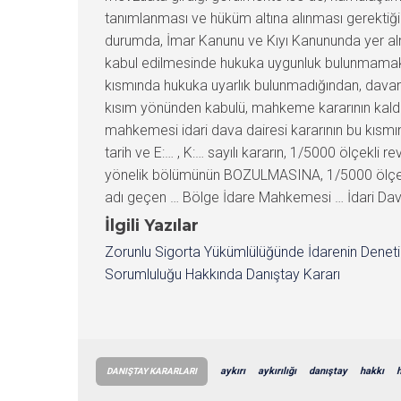
İlgili Yazılar
Zorunlu Sigorta Yükümlülüğünde İdarenin Denet
Sorumluluğu Hakkında Danıştay Kararı
aykırı
aykırılığı
danıştay
hakkı
DANIŞTAY KARARLARI