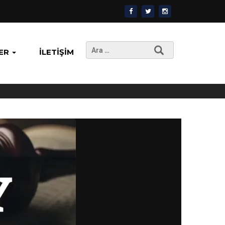
Arama:
ER
İLETIŞIM