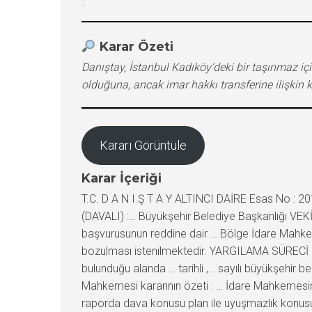
Karar Özeti
Danıştay, İstanbul Kadıköy’deki bir taşınmaz i
olduğuna, ancak imar hakkı transferine ilişkin 
Kararı Görüntüle
Karar İçeriği
T.C. D A N I Ş T A Y ALTINCI DAİRE Esas No : 2018/6445 Karar No : 2021/11399 TEMYİZ EDEN (DAVACILAR) : 1) … 2) … 3) … VEKİLİ : Av. … KARŞI TARAF (DAVALI) :… Büyükşehir Belediye Başkanlığı VEKİLİ : Av. … İSTEMİN KONUSU : … İdare Mahkemesinin … tarih ve E:…, K:… sayılı kararına karşı yapılan istinaf başvurusunun reddine dair … Bölge İdare Mahkemesi … İdari Dava Dairesince verilen … tarih ve E:…, K:… sayılı kararın, usul ve hukuka aykırı olduğu ileri sürülerek bozulması istenilmektedir. YARGILAMA SÜRECİ : Dava konusu istem : İstanbul ili, Kadıköy ilçesi, … Mahallesi, … Bölge, … pafta, … ada, … parsel sayılı taşınmazın bulunduğu alanda … tarihli ,… sayılı büyükşehir belediye meclisi kararıyla kabul edilen 1/5000 ölçekli revizyon nazım imar planının iptali istenilmiştir. İlk Derece Mahkemesi kararının özeti : … İdare Mahkemesince verilen … tarih ve E:…, K:… sayılı kararda; yerinde yaptırılan keşif ve bilirkişi incelemesi sonucunda düzenlenen raporda dava konusu plan ile uyuşmazlık konusu taşınmaz için öngörülen fonksiyonun üst ölçekli çevre düzeni planına, imar mevzuatına ve şehircilik ilkelerine uygun olduğunun ortaya konulduğu, her ne kadar bilirkişi raporunda plan notlarının imar hakkı transferi ile ilgili maddesinin mevzuata aykırı olduğu belirtilse de anılan plan notunun planın tamamına ilişkin olduğu, bakılan davanın ise planın tümüne karşı değil sadece davacıların mülkiyetinde bulunan parsele yönelik olarak açıldığı, dolayısıyla söz konusu plan notunun bu davada değerlendirilmesinin mümkün olmadığı, kaldı ki anılan plan notu ile taşınmazı sosyal donatı alanına alınan davacılara konut olarak ayrılmış başka bir yerden taşınmaz elde etme hakkı tanındığı ve bu nedenle plan notunun davacılar aleyhine değil lehine bir durum arz ettiği, dava konusu imar planının davacılara ait taşınmaza ilişkin kısmında, hukuka, imar mevuzatına, üst ölçekli planlara, şehircilik ilkelerine, planlama esaslarına ve kamu yararına aykırılık bulunmadığı sonucuna varılmıştır Belirtilen gerekçelerle, dava konusu işlem hukuka uygun bulunarak davanın reddine karar verilmiştir. Bölge İdare Mahkemesi İdari Dava Dairesi kararının özeti : İstinaf başvurusuna konu İdare Mahkemesi kararının hukuka ve usule uygun olduğu ve istinaf dilekçesinde ileri sürülen iddiaların söz konusu kararın kaldırılmasını sağlayacak nitelikte görülmediği belirtilerek 2577 sayılı İdari Yargılama Usulü Kanununun 45. maddesinin 3. fıkrası uyarınca istinaf başvurusunun reddine karar verilmiştir. TEMYİZ EDENİN İDDİALARI : Planın tümünün iptali istemiyle davanın açıldığı, bir an için sadece kendi parsellerine yönelik olarak dava açıldığı kabul edilse dahi bilirkişi raporuyla tespit edilen hukuka aykırılıkların planın iptalini gerektirdiği, parselin yeşil alana ayrılması sonucu değerinin azaldığı, dava konusu planın notlarıyla öngörülen imar transferiyle ilgili hükümlerin hukuka aykırı olduğu ileri sürülmektedir. KARŞI TARAFIN SAVUNMASI : Temyiz edilen kararda bozma nedenlerinden hiçbirisi bulunmadığından, usul ve kanuna uygun olan kararın onanması gerektiği savunulmaktadır. DANIŞTAY TETKİK HAKİMİ …’IN DÜŞÜNCESİ : Temyize konu k