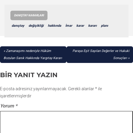
DANIŞTAY KARARLARI
danıştay
değişikliği
hakkında
İmar
karar
kararı
planı
YAZI
Zamanaşımı nedeniyle Hüküm
Paraya Eşit Sayılan Değerler ve Hukuki
GEZINMESI
Bozulan Sanık Hakkında Yargıtay Kararı
Sonuçları
BIR YANIT YAZIN
E-posta adresiniz yayınlanmayacak.
Gerekli alanlar
*
ile
işaretlenmişlerdir
Yorum
*