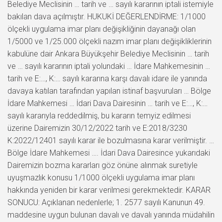
Belediye Meclisinin … tarih ve … sayılı kararının iptali istemiyle
bakılan dava açılmıştır. HUKUKİ DEĞERLENDİRME: 1/1000
ölçekli uygulama imar planı değişikliğinin dayanağı olan
1/5000 ve 1/25.000 ölçekli nazım imar planı değişikliklerinin
kabulüne dair Ankara Büyükşehir Belediye Meclisinin … tarih
ve … sayılı kararının iptali yolundaki … İdare Mahkemesinin …
tarih ve E:…, K:… sayılı kararına karşı davalı idare ile yanında
davaya katılan tarafından yapılan istinaf başvuruları … Bölge
İdare Mahkemesi … İdari Dava Dairesinin … tarih ve E:…, K:…
sayılı kararıyla reddedilmiş, bu kararın temyiz edilmesi
üzerine Dairemizin 30/12/2022 tarih ve E:2018/3230
K:2022/12401 sayılı karar ile bozulmasına karar verilmiştir. …
Bölge İdare Mahkemesi …. İdari Dava Dairesince yukarıdaki
Dairemizin bozma kararları göz önüne alınmak suretiyle
uyuşmazlık konusu 1/1000 ölçekli uygulama imar planı
hakkında yeniden bir karar verilmesi gerekmektedir. KARAR
SONUCU: Açıklanan nedenlerle; 1. 2577 sayılı Kanunun 49.
maddesine uygun bulunan davalı ve davalı yanında müdahilin