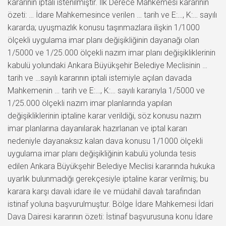
kararının iptali istenilmiştir. İlk Derece Mahkemesi kararının
özeti: … İdare Mahkemesince verilen … tarih ve E:…, K:… sayılı
kararda; uyuşmazlık konusu taşınmazlara ilişkin 1/1000
ölçekli uygulama imar planı değişikliğinin dayanağı olan
1/5000 ve 1/25.000 ölçekli nazım imar planı değişikliklerinin
kabulü yolundaki Ankara Büyükşehir Belediye Meclisinin …
tarih ve …sayılı kararının iptali istemiyle açılan davada
Mahkemenin … tarih ve E:…, K:… sayılı kararıyla 1/5000 ve
1/25.000 ölçekli nazım imar planlarında yapılan
değişikliklerinin iptaline karar verildiği, söz konusu nazım
imar planlarına dayanılarak hazırlanan ve iptal kararı
nedeniyle dayanaksız kalan dava konusu 1/1000 ölçekli
uygulama imar planı değişikliğinin kabulü yolunda tesis
edilen Ankara Büyükşehir Belediye Meclisi kararında hukuka
uyarlık bulunmadığı gerekçesiyle iptaline karar verilmiş; bu
karara karşı davalı idare ile ve müdahil davalı tarafından
istinaf yoluna başvurulmuştur. Bölge İdare Mahkemesi İdari
Dava Dairesi kararının özeti: İstinaf başvurusuna konu İdare