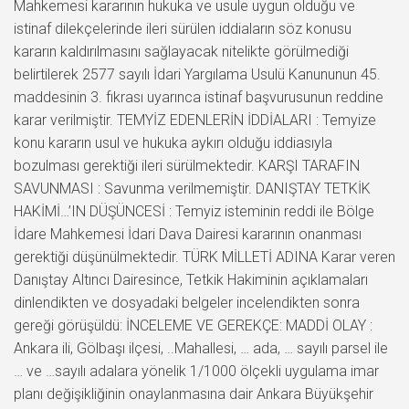
Mahkemesi kararının hukuka ve usule uygun olduğu ve
istinaf dilekçelerinde ileri sürülen iddiaların söz konusu
kararın kaldırılmasını sağlayacak nitelikte görülmediği
belirtilerek 2577 sayılı İdari Yargılama Usulü Kanununun 45.
maddesinin 3. fıkrası uyarınca istinaf başvurusunun reddine
karar verilmiştir. TEMYİZ EDENLERİN İDDİALARI : Temyize
konu kararın usul ve hukuka aykırı olduğu iddiasıyla
bozulması gerektiği ileri sürülmektedir. KARŞI TARAFIN
SAVUNMASI : Savunma verilmemiştir. DANIŞTAY TETKİK
HAKİMİ…’IN DÜŞÜNCESİ : Temyiz isteminin reddi ile Bölge
İdare Mahkemesi İdari Dava Dairesi kararının onanması
gerektiği düşünülmektedir. TÜRK MİLLETİ ADINA Karar veren
Danıştay Altıncı Dairesince, Tetkik Hakiminin açıklamaları
dinlendikten ve dosyadaki belgeler incelendikten sonra
gereği görüşüldü: İNCELEME VE GEREKÇE: MADDİ OLAY :
Ankara ili, Gölbaşı ilçesi, ..Mahallesi, … ada, … sayılı parsel ile
… ve …sayılı adalara yönelik 1/1000 ölçekli uygulama imar
planı değişikliğinin onaylanmasına dair Ankara Büyükşehir