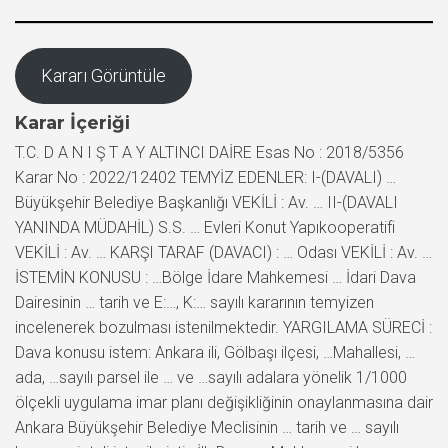
Kararı Görüntüle
Karar İçeriği
T.C. D A N I Ş T A Y ALTINCI DAİRE Esas No : 2018/5356
Karar No : 2022/12402 TEMYİZ EDENLER: I-(DAVALI) …
Büyükşehir Belediye Başkanlığı VEKİLİ : Av. … II-(DAVALI
YANINDA MÜDAHİL) S.S. … Evleri Konut Yapıkooperatifi
VEKİLİ : Av. … KARŞI TARAF (DAVACI) : … Odası VEKİLİ : Av. …
İSTEMİN KONUSU : …Bölge İdare Mahkemesi … İdari Dava
Dairesinin … tarih ve E:…, K:… sayılı kararının temyizen
incelenerek bozulması istenilmektedir. YARGILAMA SÜRECİ :
Dava konusu istem: Ankara ili, Gölbaşı ilçesi, …Mahallesi, …
ada, …sayılı parsel ile … ve …sayılı adalara yönelik 1/1000
ölçekli uygulama imar planı değişikliğinin onaylanmasına dair
Ankara Büyükşehir Belediye Meclisinin … tarih ve … sayılı