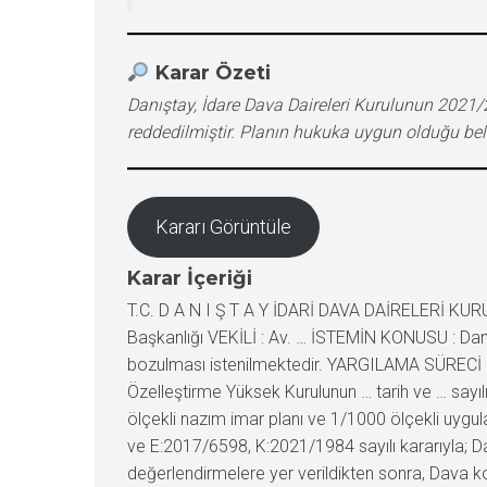
Karar Özeti
Danıştay, İdare Dava Daireleri Kurulunun 2021/28
reddedilmiştir. Planın hukuka uygun olduğu belir
Kararı Görüntüle
Karar İçeriği
T.C. D A N I Ş T A Y İDARİ DAVA DAİRELERİ KURULU Esas No : 2021/2822 Karar No : 2021/2543 TEMYİZ EDEN (DAVACILAR) : 1- … 2-… KARŞI TARAF (DAVALI) : … Başkanlığı VEKİLİ : Av. … İSTEMİN KONUSU : Danıştay Altıncı Dairesinin 17/02/2021 tarih ve E:2017/6598, K:2021/1984 sayılı kararının temyizen incelenerek bozulması istenilmektedir. YARGILAMA SÜRECİ : Dava konusu istem: İstanbul İli, Bakırköy İlçesi, … Mahallesi, … ada, … parsel sayılı taşınmaza ilişkin olarak Özelleştirme Yüksek Kurulunun … tarih ve … sayılı kararı ile onaylanan ve 10/02/2017 tarih ve 29975 sayılı Resmi Gazete’de yayımlanarak yürürlüğe giren 1/5000 ölçekli nazım imar planı ve 1/1000 ölçekli uygulama imar planı değişikliklerinin iptali istenilmiştir. Daire kararının özeti: Danıştay Altıncı Dairesinin 17/02/2021 tarih ve E:2017/6598, K:2021/1984 sayılı kararıyla; Dairelerince mahallinde yaptırılan keşif ve bilirkişi incelemesi sonucu hazırlanan raporda yer alan tespit ve değerlendirmelere yer verildikten sonra, Dava konusu taşınmazın bulunduğu alanda imar planı yapma yetkisinin Özelleştirme Yüksek Kuruluna ait olduğu, davaya konu edilen imar planı yapılırken ilgili kurum ve kuruluşların görüşlerinin alındığı, plan değişikliklerinin üst ölçekli planlara aykırılık oluşturmadığı, Çevre ve imar bütünlüğü yönünden değerlendirildiğinde ise; 3194 sayılı Kanun’un 9. maddesinin ikinci fıkrasında verilmiş olan yetkiye istinaden Özelleştirme Yüksek Kurulunca yalnızca dava konusu parsel ile sınırlı bir alana ilişkin imar planı değişikliği yapıldığı, çevresinde 14-15 katlı yüksek yoğunluklu konut alanlarının bulunduğu bir alanda, dava konusu uygulama imar planıyla taşınmaza ayrık nizam, 5 Kat, TAKS:0.25; KAKS:1,25 yapılaşma koşulları verilerek çevredeki yüksek yoğunluklu konut alanlarından daha az yapılaşma şartları getirildiği, otopark ihtiyacının parsel içerisinde çözümlenebileceği, sınırlı bir alanda yapılan dava konusu imar planı değişikliklerine konu alanda sosyal teknik altyapı alanı ayrılmasının mutlaka gerekli ve zorunlu olmadığı, ayrıca yapılan bu değişikliğin, sosyal ve teknik alt yapı dengesini etkileyecek oranda da olmadığı, Bu durumda, üst ölçekli çevre düzeni planı kararlarına, şehircilik ve planlama esasları ile kamu yararına uygun ve çevre imar bütünlüğü ile uyumlu olan dava konusu imar planı değişikliklerinde hukuka aykırılık bulunmadığı gerekçesiyle davanın reddine karar verilmiştir. TEMYİZ EDENLERİN İDDİALARI : Davacılar tarafından, bilirkişi raporuna aykırı karar verildiği, ilgili kurumlardan alınması gerekli görüşlerin alınmadığı, mer’i plan bütünlüğünün bozulduğu, dava konusu imar planı değişikliklerinin rant amacıyla yapıldığı, yapı yoğunluğunun artırıldığı, donatı alanlarının azaltıldığı, üst ölçekli planlara aykırı kararlar üretildiği, Mekansal Planlar Yapım Yönetmeliği’nin amir düzenlemelerine uyulmadığı, bu nedenlerle, Daire kararının bozularak, dava konusu imar planı değişikliklerinin iptaline karar verilmesi gerektiği ileri sürülmektedir