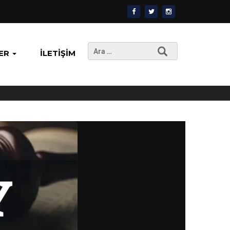
Arama:
ER
İLETIŞIM