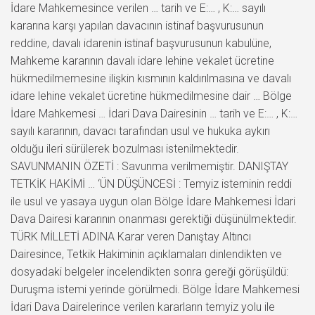
İdare Mahkemesince verilen … tarih ve E:… , K:… sayılı
kararına karşı yapılan davacının istinaf başvurusunun
reddine, davalı idarenin istinaf başvurusunun kabulüne,
Mahkeme kararının davalı idare lehine vekalet ücretine
hükmedilmemesine ilişkin kısmının kaldırılmasına ve davalı
idare lehine vekalet ücretine hükmedilmesine dair … Bölge
İdare Mahkemesi … İdari Dava Dairesinin … tarih ve E:… , K:…
sayılı kararının, davacı tarafından usul ve hukuka aykırı
olduğu ileri sürülerek bozulması istenilmektedir.
SAVUNMANIN ÖZETİ : Savunma verilmemiştir. DANIŞTAY
TETKİK HAKİMİ … ‘ÜN DÜŞÜNCESİ : Temyiz isteminin reddi
ile usul ve yasaya uygun olan Bölge İdare Mahkemesi İdari
Dava Dairesi kararının onanması gerektiği düşünülmektedir.
TÜRK MİLLETİ ADINA Karar veren Danıştay Altıncı
Dairesince, Tetkik Hakiminin açıklamaları dinlendikten ve
dosyadaki belgeler incelendikten sonra gereği görüşüldü:
Duruşma istemi yerinde görülmedi. Bölge İdare Mahkemesi
İdari Dava Dairelerince verilen kararların temyiz yolu ile