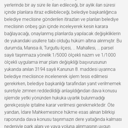
yerlerinde bir ay süre ile ilan edileceği, bir aylık ilan süresi
içinde planlara itiraz edilebileceği, belediye başkanlığınca
belediye meclisine gönderilen itirazları ve planları belediye
meclisinin onbeş gün içinde inceleyerek kesin karara
bağlayacağı, onaylanmış planlarda yapılacak değişikliklerin
de yukarıdaki usullere tabi olduğu hüküm altına alınmıştır. Bu
durumda, Manisa ili, Turgutlu ilçesi, … Mahallesi, … parsel
sayılı taşınmaza yönelik 1/5000 ölçekli nazım ve 1/1000
ölçekli uygulama imar planı değişikliği başvurusunun
yukarıda anılan 3194 sayılı Kanunun 8. maddesi uyarınca
belediye meclisince incelenerek işlem tesis edilmesi
gerekirken, belediye başkanlığı tarafından yanıt verilmemek
suretiyle zımnen reddedildiği anlaşıldığından dava konusu
işlemde yetki yönünden hukuka uyarlık bulunmadığı
gerekçesiyle iptaline karar verilmesi gerekmektedir. Öte
yandan, İdare Mahkemesince hükme esas alınan bilirkişi
raporunda dava konusu taşınmazın dere yatağında kalması
nedeniyle park alanı ve yaya yoluna alınmasının uygun