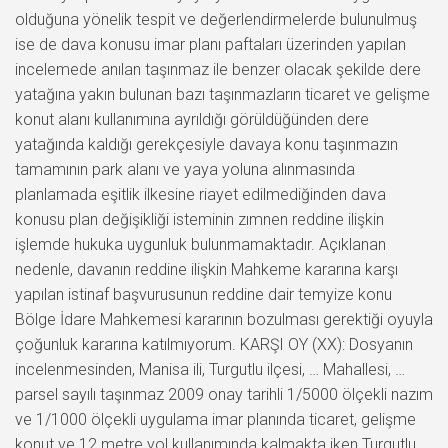
olduğuna yönelik tespit ve değerlendirmelerde bulunulmuş
ise de dava konusu imar planı paftaları üzerinden yapılan
incelemede anılan taşınmaz ile benzer olacak şekilde dere
yatağına yakın bulunan bazı taşınmazların ticaret ve gelişme
konut alanı kullanımına ayrıldığı görüldüğünden dere
yatağında kaldığı gerekçesiyle davaya konu taşınmazın
tamamının park alanı ve yaya yoluna alınmasında
planlamada eşitlik ilkesine riayet edilmediğinden dava
konusu plan değişikliği isteminin zımnen reddine ilişkin
işlemde hukuka uygunluk bulunmamaktadır. Açıklanan
nedenle, davanın reddine ilişkin Mahkeme kararına karşı
yapılan istinaf başvurusunun reddine dair temyize konu
Bölge İdare Mahkemesi kararının bozulması gerektiği oyuyla
çoğunluk kararına katılmıyorum. KARŞI OY (XX): Dosyanın
incelenmesinden, Manisa ili, Turgutlu ilçesi, … Mahallesi, …
parsel sayılı taşınmaz 2009 onay tarihli 1/5000 ölçekli nazım
ve 1/1000 ölçekli uygulama imar planında ticaret, gelişme
konut ve 12 metre yol kullanımında kalmakta iken Turgutlu