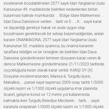
incelenerek bozulabilmeleri 2577 sayılı İdari Yargılama Usulü
Kanununun 49. maddesinde belirtilen nedenlerden birinin
bulunması halinde mümkündür. … Bölge İdare Mahkemesi …
İdari Dava Dairesince verilen … tarih ve E:… , K:… sayılı karar
ve dayandığı gerekçe hukuk ve usule uygun olup
bozulmasını gerektirecek bir sebep bulunmadığından, anılan
kararın ONANMASINA, 2577 sayılı İdari Yargılama Usulü
Kanununun 50. maddesi uyarınca, bu onama kararının
taraflara tebliğini ve bir örneğinin de belirtilen İdari Dava
Dairesine gönderilmesini teminen dosyanın kararı veren ilk
derece Mahkemesine gönderilmesine 21/11/2023 tarihinde
oyçokluğuyla kesin olarak karar verildi. KARŞI OY (X):
Dosyanın incelenmesinden, Manisa ili, Turgutlu ilçesi, …
Mahallesi, … parsel sayılı taşınmaz 2009 onay tarihli 1/5000
ölçekli nazım ve 1/1000 ölçekli uygulama imar planında
ticaret, gelişme konut ve 12 metre yol kullanımında
kalmakta iken Turgutlu Belediye Meclisinin … tarih, … sayılı
kararıyla onaylanan 1/5000 ölçekli nazım ve 1/1000 ölçekli