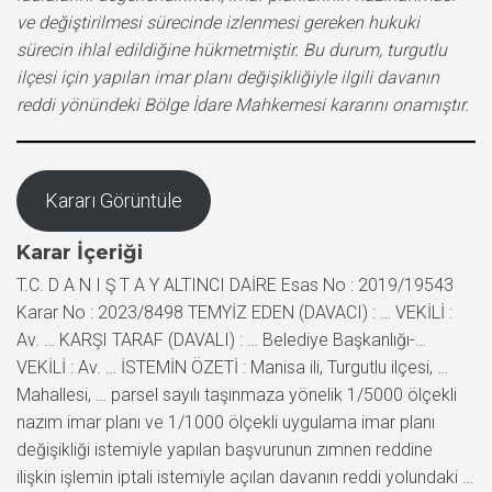
ve değiştirilmesi sürecinde izlenmesi gereken hukuki
sürecin ihlal edildiğine hükmetmiştir. Bu durum, turgutlu
ilçesi için yapılan imar planı değişikliğiyle ilgili davanın
reddi yönündeki Bölge İdare Mahkemesi kararını onamıştır.
Kararı Görüntüle
Karar İçeriği
T.C. D A N I Ş T A Y ALTINCI DAİRE Esas No : 2019/19543
Karar No : 2023/8498 TEMYİZ EDEN (DAVACI) : … VEKİLİ :
Av. … KARŞI TARAF (DAVALI) : … Belediye Başkanlığı-…
VEKİLİ : Av. … İSTEMİN ÖZETİ : Manisa ili, Turgutlu ilçesi, …
Mahallesi, … parsel sayılı taşınmaza yönelik 1/5000 ölçekli
nazım imar planı ve 1/1000 ölçekli uygulama imar planı
değişikliği istemiyle yapılan başvurunun zımnen reddine
ilişkin işlemin iptali istemiyle açılan davanın reddi yolundaki …