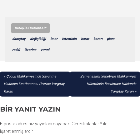
DANIŞTAY KARARLARI
danıştay
değişikliği
İmar
İsteminin
karar
kararı
planı
reddi
Üzerine
zımni
YAZI
Çocuk Mahkemesinde Savunma
Zamanaşımı Sebebiyle Mahkumiyet
GEZINMESI
Hakkının Kısıtlanması Üzerine Yargıtay
Hükmünün Bozulması Hakkında
Kararı
Yargıtay Kararı
BIR YANIT YAZIN
E-posta adresiniz yayınlanmayacak.
Gerekli alanlar
*
ile
işaretlenmişlerdir