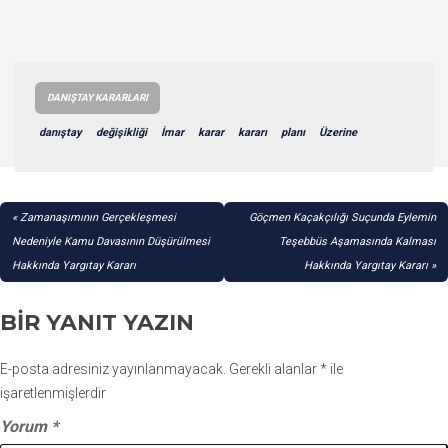
DANIŞTAY KARARLARI
danıştay
değişikliği
İmar
karar
kararı
planı
Üzerine
YAZI
Zamanaşımının Gerçekleşmesi
Göçmen Kaçakçılığı Suçunda Eylemin
GEZINMESI
Nedeniyle Kamu Davasının Düşürülmesi
Teşebbüs Aşamasında Kalması
Hakkında Yargıtay Kararı
Hakkında Yargıtay Kararı
BIR YANIT YAZIN
E-posta adresiniz yayınlanmayacak.
Gerekli alanlar
*
ile
işaretlenmişlerdir
Yorum
*