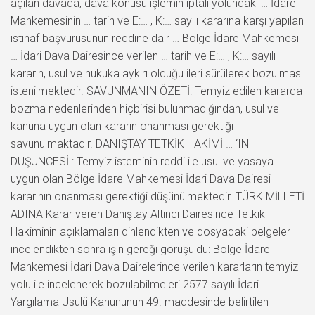
açılan davada, dava konusu işlemin iptali yolundaki … İdare
Mahkemesinin … tarih ve E:… , K:… sayılı kararına karşı yapılan
istinaf başvurusunun reddine dair … Bölge İdare Mahkemesi
… İdari Dava Dairesince verilen … tarih ve E:… , K:… sayılı
kararın, usul ve hukuka aykırı olduğu ileri sürülerek bozulması
istenilmektedir. SAVUNMANIN ÖZETİ: Temyiz edilen kararda
bozma nedenlerinden hiçbirisi bulunmadığından, usul ve
kanuna uygun olan kararın onanması gerektiği
savunulmaktadır. DANIŞTAY TETKİK HAKİMİ … ‘IN
DÜŞÜNCESİ : Temyiz isteminin reddi ile usul ve yasaya
uygun olan Bölge İdare Mahkemesi İdari Dava Dairesi
kararının onanması gerektiği düşünülmektedir. TÜRK MİLLETİ
ADINA Karar veren Danıştay Altıncı Dairesince Tetkik
Hakiminin açıklamaları dinlendikten ve dosyadaki belgeler
incelendikten sonra işin gereği görüşüldü: Bölge İdare
Mahkemesi İdari Dava Dairelerince verilen kararların temyiz
yolu ile incelenerek bozulabilmeleri 2577 sayılı İdari
Yargılama Usulü Kanununun 49. maddesinde belirtilen