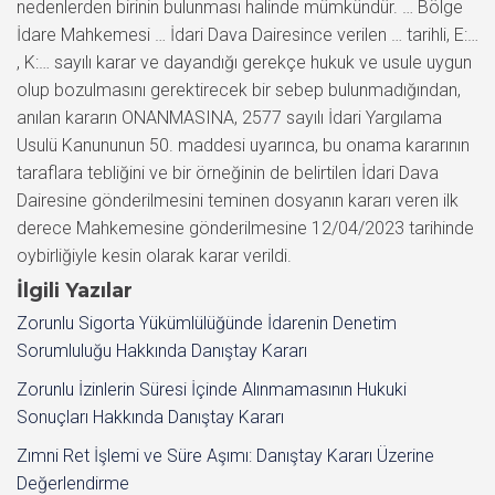
nedenlerden birinin bulunması halinde mümkündür. … Bölge
İdare Mahkemesi … İdari Dava Dairesince verilen … tarihli, E:…
, K:… sayılı karar ve dayandığı gerekçe hukuk ve usule uygun
olup bozulmasını gerektirecek bir sebep bulunmadığından,
anılan kararın ONANMASINA, 2577 sayılı İdari Yargılama
Usulü Kanununun 50. maddesi uyarınca, bu onama kararının
taraflara tebliğini ve bir örneğinin de belirtilen İdari Dava
Dairesine gönderilmesini teminen dosyanın kararı veren ilk
derece Mahkemesine gönderilmesine 12/04/2023 tarihinde
oybirliğiyle kesin olarak karar verildi.
İlgili Yazılar
Zorunlu Sigorta Yükümlülüğünde İdarenin Denetim
Sorumluluğu Hakkında Danıştay Kararı
Zorunlu İzinlerin Süresi İçinde Alınmamasının Hukuki
Sonuçları Hakkında Danıştay Kararı
Zımni Ret İşlemi ve Süre Aşımı: Danıştay Kararı Üzerine
Değerlendirme