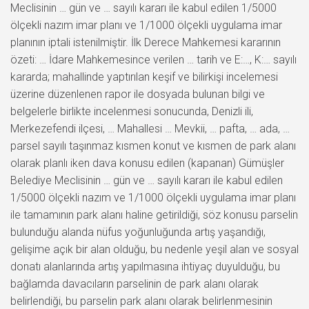
Meclisinin … gün ve … sayılı kararı ile kabul edilen 1/5000
ölçekli nazım imar planı ve 1/1000 ölçekli uygulama imar
planının iptali istenilmiştir. İlk Derece Mahkemesi kararının
özeti: … İdare Mahkemesince verilen … tarih ve E:…, K:… sayılı
kararda; mahallinde yaptırılan keşif ve bilirkişi incelemesi
üzerine düzenlenen rapor ile dosyada bulunan bilgi ve
belgelerle birlikte incelenmesi sonucunda, Denizli ili,
Merkezefendi ilçesi, … Mahallesi … Mevkii, … pafta, … ada, …
parsel sayılı taşınmaz kısmen konut ve kısmen de park alanı
olarak planlı iken dava konusu edilen (kapanan) Gümüşler
Belediye Meclisinin … gün ve … sayılı kararı ile kabul edilen
1/5000 ölçekli nazım ve 1/1000 ölçekli uygulama imar planı
ile tamamının park alanı haline getirildiği, söz konusu parselin
bulunduğu alanda nüfus yoğunluğunda artış yaşandığı,
gelişime açık bir alan olduğu, bu nedenle yeşil alan ve sosyal
donatı alanlarında artış yapılmasına ihtiyaç duyulduğu, bu
bağlamda davacıların parselinin de park alanı olarak
belirlendiği, bu parselin park alanı olarak belirlenmesinin