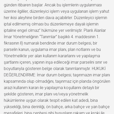
günden itibaren başlar. Ancak bu işlemlerin uygulanması
üzerine ilgililer, düzenleyici işlem veya uygulanan işlem yahut
her ikisi aleyhine birden dava açabilirler. Düzenleyici işlemin
iptal edilmemiş olması bu düzenlemeye dayalı işlemin
iptaline engel olmaz” hükmüne yer verilmiştir. Planlı Alanlar
İmar Yönetmeliğinin “Tanımlar” başlıklı 4. maddesinin 1.
fıkrasının ll) numaralı bendinde imar durum belgesi, bir
parselin kanun, uygulama imar planı, plan notlarını ve bu
Yönetmelikte yer alan kullanım kararlarını ve yapılaşma
şartlarını içeren, yapının inşa edileceği imar parselini sınır ve
boyutlarıyla gösteren belge olarak tanımlanmıştır. HUKUKİ
DEĞERLENDİRME: İmar durum belgesi; taşınmazın imar planı
kapsamında olup olmadığını, taşınmaz için planda öngörülen
arazi kullanım kararı ile yapılaşma koşullarını detaylı bir
şekilde gösteren, imar planı ve/veya yönetmelik
hükümlerine uygun olarak tespit edilen kat adedi, bina
yüksekliği, bina derinliği, ön bahçe, arka bahçe ve yan bahçe
mesafeleri, bina cephesi gibi hususların rakam ve kroki ile