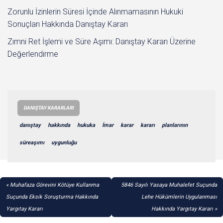
Zorunlu İzinlerin Süresi İçinde Alınmamasının Hukuki
Sonuçları Hakkında Danıştay Kararı
Zımni Ret İşlemi ve Süre Aşımı: Danıştay Kararı Üzerine
Değerlendirme
DANIŞTAY KARARLARI
danıştay
hakkında
hukuka
İmar
karar
kararı
planlarının
süreaşımı
uygunluğu
YAZI
Muhafaza Görevini Kötüye Kullanma
5846 Sayılı Yasaya Muhalefet Suçunda
GEZINMESI
Suçunda Eksik Soruşturma Hakkında
Lehe Hükümlerin Uygulanması
Yargıtay Kararı
Hakkında Yargıtay Kararı