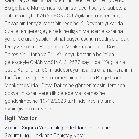
kararına yönelik istinaf isteminin reddine dair temyize konu
Bölge İdare Mahkemesi kararı sonucu itibariyle isabetsiz
bulunmamıştır. KARAR SONUCU: Açıklanan nedenlerle; 1.
Davacının temyiz isteminin reddine, 2. Davanın yukarıda
özetlenen gerekçeyle reddine ilişkin Mahkeme kararına
yönelik olarak yapılan istinaf başvurusunun reddi yolundaki
temyize konu … Bölge İdare Mahkemesi … İdari Dava
Dairesinin … tarih ve E:…, K:… sayılı kararının belirtilen
gerekçeyle ONANMASINA, 3. 2577 sayılı İdari Yargılama
Usulü Kanununun 50. maddesi uyarınca, bu onama kararının
taraflara tebliğini ve bir örneğinin de anılan Bölge İdare
Mahkemesi İdari Dava Dairesine gönderilmesini teminen
dosyanın kararı veren ilk derece Mahkemesine
gönderilmesine, 19/12/2023 tarihinde, kesin olarak,
oybirliğiyle karar verildi.
İlgili Yazılar
Zorunlu Sigorta Yükümlülüğünde İdarenin Denetim
Sorumluluğu Hakkında Danıştay Kararı