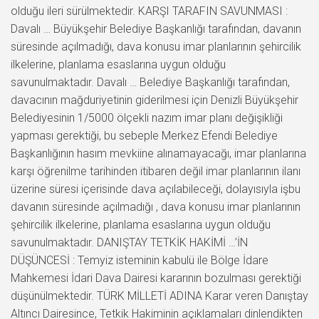
olduğu ileri sürülmektedir. KARŞI TARAFIN SAVUNMASI :
Davalı … Büyükşehir Belediye Başkanlığı tarafından, davanın
süresinde açılmadığı, dava konusu imar planlarının şehircilik
ilkelerine, planlama esaslarına uygun olduğu
savunulmaktadır. Davalı … Belediye Başkanlığı tarafından,
davacının mağduriyetinin giderilmesi için Denizli Büyükşehir
Belediyesinin 1/5000 ölçekli nazım imar planı değişikliği
yapması gerektiği, bu sebeple Merkez Efendi Belediye
Başkanlığının hasım mevkiine alınamayacağı, imar planlarına
karşı öğrenilme tarihinden itibaren değil imar planlarının ilanı
üzerine süresi içerisinde dava açılabileceği, dolayısıyla işbu
davanın süresinde açılmadığı , dava konusu imar planlarının
şehircilik ilkelerine, planlama esaslarına uygun olduğu
savunulmaktadır. DANIŞTAY TETKİK HAKİMİ …’İN
DÜŞÜNCESİ : Temyiz isteminin kabulü ile Bölge İdare
Mahkemesi İdari Dava Dairesi kararının bozulması gerektiği
düşünülmektedir. TÜRK MİLLETİ ADINA Karar veren Danıştay
Altıncı Dairesince, Tetkik Hakiminin açıklamaları dinlendikten