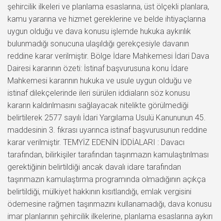
şehircilik ilkeleri ve planlama esaslarına, üst ölçekli planlara,
kamu yararına ve hizmet gereklerine ve belde ihtiyaçlarına
uygun olduğu ve dava konusu işlemde hukuka aykırılık
bulunmadığı sonucuna ulaşıldığı gerekçesiyle davanın
reddine karar verilmiştir. Bölge İdare Mahkemesi İdari Dava
Dairesi kararının özeti: İstinaf başvurusuna konu İdare
Mahkemesi kararının hukuka ve usule uygun olduğu ve
istinaf dilekçelerinde ileri sürülen iddiaların söz konusu
kararın kaldırılmasını sağlayacak nitelikte görülmediği
belirtilerek 2577 sayılı İdari Yargılama Usulü Kanununun 45.
maddesinin 3. fıkrası uyarınca istinaf başvurusunun reddine
karar verilmiştir. TEMYİZ EDENİN İDDİALARI : Davacı
tarafından, bilirkişiler tarafından taşınmazın kamulaştırılması
gerektiğinin belirtildiği ancak davalı idare tarafından
taşınmazın kamulaştırma programında olmadığının açıkça
belirtildiği, mülkiyet hakkının kısıtlandığı, emlak vergisini
ödemesine rağmen taşınmazını kullanamadığı, dava konusu
imar planlarının şehircilik ilkelerine, planlama esaslarına aykırı