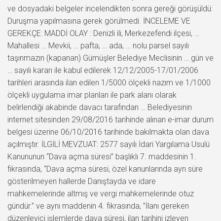
ve dosyadaki belgeler incelendikten sonra gereği görüşüldü:
Duruşma yapılmasına gerek görülmedi. İNCELEME VE
GEREKÇE: MADDİ OLAY : Denizli ili, Merkezefendi ilçesi, …
Mahallesi … Mevkii, … pafta, … ada, … nolu parsel sayılı
taşınmazın (kapanan) Gümüşler Belediye Meclisinin … gün ve
… sayılı kararı ile kabul edilerek 12/12/2005-17/01/2006
tarihleri arasında ilan edilen 1/5000 ölçekli nazım ve 1/1000
ölçekli uygulama imar planları ile park alanı olarak
belirlendiği akabinde davacı tarafından … Belediyesinin
internet sitesinden 29/08/2016 tarihinde alınan e-imar durum
belgesi üzerine 06/10/2016 tarihinde bakılmakta olan dava
açılmıştır. İLGİLİ MEVZUAT: 2577 sayılı İdari Yargılama Usulü
Kanununun “Dava açma süresi” başlıklı 7. maddesinin 1.
fıkrasında, “Dava açma süresi, özel kanunlarında ayrı süre
gösterilmeyen hallerde Danıştayda ve idare
mahkemelerinde altmış ve vergi mahkemelerinde otuz
gündür.” ve aynı maddenin 4. fıkrasında, ”İlanı gereken
düzenleyici işlemlerde dava süresi, ilan tarihini izleyen