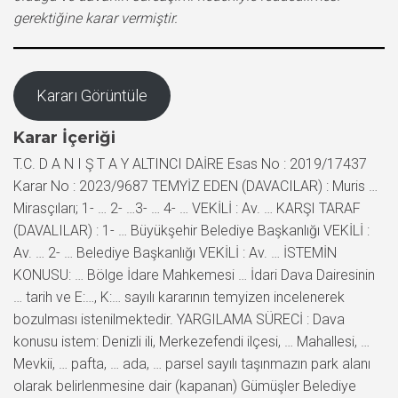
gerektiğine karar vermiştir.
Kararı Görüntüle
Karar İçeriği
T.C. D A N I Ş T A Y ALTINCI DAİRE Esas No : 2019/17437
Karar No : 2023/9687 TEMYİZ EDEN (DAVACILAR) : Muris …
Mirasçıları; 1- … 2- …3- … 4- … VEKİLİ : Av. … KARŞI TARAF
(DAVALILAR) : 1- … Büyükşehir Belediye Başkanlığı VEKİLİ :
Av. … 2- … Belediye Başkanlığı VEKİLİ : Av. … İSTEMİN
KONUSU: … Bölge İdare Mahkemesi … İdari Dava Dairesinin
… tarih ve E:…, K:… sayılı kararının temyizen incelenerek
bozulması istenilmektedir. YARGILAMA SÜRECİ : Dava
konusu istem: Denizli ili, Merkezefendi ilçesi, … Mahallesi, …
Mevkii, … pafta, … ada, … parsel sayılı taşınmazın park alanı
olarak belirlenmesine dair (kapanan) Gümüşler Belediye