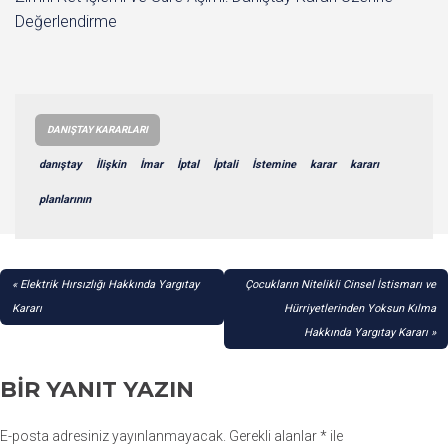
Değerlendirme
DANIŞTAY KARARLARI
danıştay
İlişkin
İmar
İptal
İptali
İstemine
karar
kararı
planlarının
YAZI
Elektrik Hırsızlığı Hakkında Yargıtay
Çocukların Nitelikli Cinsel İstismarı ve
GEZINMESI
Kararı
Hürriyetlerinden Yoksun Kılma
Hakkında Yargıtay Kararı
BIR YANIT YAZIN
E-posta adresiniz yayınlanmayacak.
Gerekli alanlar
*
ile