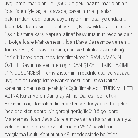
uygulama imar planı ile 1/5000 ölçekli nazım imar planının
iptali istemiyle açılan davada, davanın imar planları
bakımından reddi, parselasyon işleminin iptali yolundaki …
İdare Mahkemesinin … tarih ve E:…, K:… sayılı kararının iptale
ilişkin kısmına karşı yapılan istinaf başvurusunun reddine dair
… Bölge İdare Mahkemesi … İdari Dava Dairesince verilen …
tarih ve E:…, K:… sayılı kararın, usul ve hukuka aykırı olduğu
ileri sürülerek bozulması istenilmektedir. SAVUNMANIN
ÖZETİ : Savunma verilmemiştir. DANIŞTAY TETKİK HAKİMİ
…’IN DÜŞÜNCESİ : Temyiz isteminin reddi ile usul ve yasaya
uygun olan Bölge İdare Mahkemesi İdari Dava Dairesi
kararının onanması gerektiği düşünülmektedir. TÜRK MİLLETİ
ADINA Karar veren Danıştay Altıncı Dairesince Tetkik
Hakiminin açıklamaları dinlendikten ve dosyadaki belgeler
incelendikten sonra işin gereği görüşüldü: Bölge İdare
Mahkemesi İdari Dava Dairelerince verilen kararların temyiz
yolu ile incelenerek bozulabilmeleri 2577 sayılı İdari
Yargılama Usulü Kanununun 49. maddesinde belirtilen