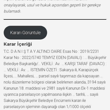
onaylayarak, usul ve hukuk açısından geçerli bir gerekçe
bulamadı.
Kararı Görüntüle
Karar İçeriği
T.C. D A N I Ş T A Y ALTINCI DAİRE Esas No : 2019/2231
Karar No : 2022/5740 TEMYİZ EDEN (DAVALI) : … Büyükşehir
Belediye Başkanlığı/… VEKİLİ : Av. … KARŞI TARAF (DAVACI) :
… VEKİLİ : Av. … İSTEMİN ÖZETİ : Sakarya ili, Karapürçek
İlçesi, … Mahallesi, … parsel sayılı taşınmazı da kapsayan …
nolu düzenleme bölgesi olarak belirlenen alanda, 3194 sayılı
Kanunun 18. maddesi ve 2981 sayılı Kanunun Ek-1 maddesi
uyarınca parselasyon yapılmasına ilişkin … tarihli, … sayılı
Sakarya Büyükşehir Belediye Encümeni kararı ile
parselasyon işleminin dayanağı olan 1/1000 ölçekli