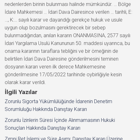
nedenlerden birinin bulunması halinde mümkündür. … Bölge
İdare Mahkemesi … İdari Dava Dairesince verilen … tarihli, E:
…, K:… sayılı karar ve dayandığı gerekçe hukuk ve usule
uygun olup bozulmasını gerektirecek bir sebep
bulunmadığından, anılan kararın ONANMASINA, 2577 sayılı
İdari Yargılama Usulü Kanununun 50. maddesi uyarınca, bu
onama kararının taraflara tebliğini ve bir örneğinin de
belirtilen İdari Dava Dairesine gönderilmesini teminen
dosyanın kararı veren ilk derece Mahkemesine
gönderilmesine 17/05/2022 tarihinde oybirliğiyle kesin
olarak karar verildi.
İlgili Yazılar
Zorunlu Sigorta Yükümlülüğünde İdarenin Denetim
Sorumluluğu Hakkında Danıştay Kararı
Zorunlu İzinlerin Süresi İçinde Alınmamasının Hukuki
Sonuçları Hakkında Danıştay Kararı
Zımni Ret İşlemi ve Süre Aşımı: Danıştay Kararı Üzerine