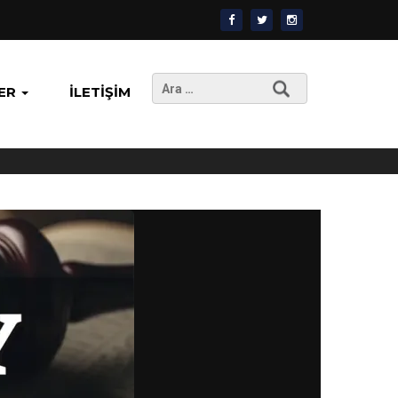
Arama:
ER
İLETIŞIM