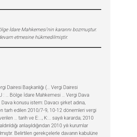
 Bölge İdare Mahkemesi’nin kararını bozmuştur.
n devam etmesine hükmedilmiştir.
 Dairesi Başkanlığı (… Vergi Dairesi
U : … Bölge İdare Mahkemesi … Vergi Dava
: Dava konusu istem: Davacı şirket adına,
sen tarh edilen 2010/7-9, 10-12 dönemleri vergi
erilen … tarih ve E:…, K:… sayılı kararda; 2010
aldırıldığı anlaşıldığından 2010 yılı kurumlar
ıştır. Belirtilen gerekçelerle davanın kabulüne