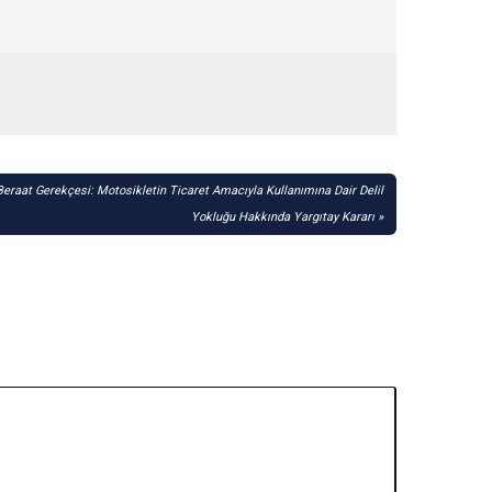
aat Gerekçesi: Motosikletin Ticaret Amacıyla Kullanımına Dair Delil
Yokluğu Hakkında Yargıtay Kararı