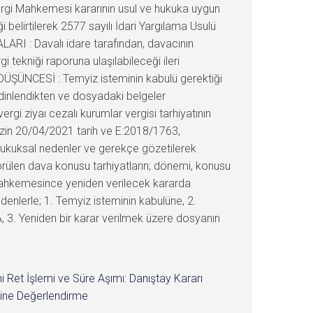
ergi Mahkemesi kararının usul ve hukuka uygun
i belirtilerek 2577 sayılı İdari Yargılama Usulü
LARI : Davalı idare tarafından, davacının
tekniği raporuna ulaşılabileceği ileri
DÜŞÜNCESİ : Temyiz isteminin kabulü gerektiği
dinlendikten ve dosyadaki belgeler
i ziyaı cezalı kurumlar vergisi tarhiyatının
emizin 20/04/2021 tarih ve E:2018/1763,
ukuksal nedenler ve gerekçe gözetilerek
örülen dava konusu tarhiyatların; dönemi, konusu
e Mahkemesince yeniden verilecek kararda
enlerle; 1. Temyiz isteminin kabulüne, 2.
 3. Yeniden bir karar verilmek üzere dosyanın
i Ret İşlemi ve Süre Aşımı: Danıştay Kararı
ine Değerlendirme