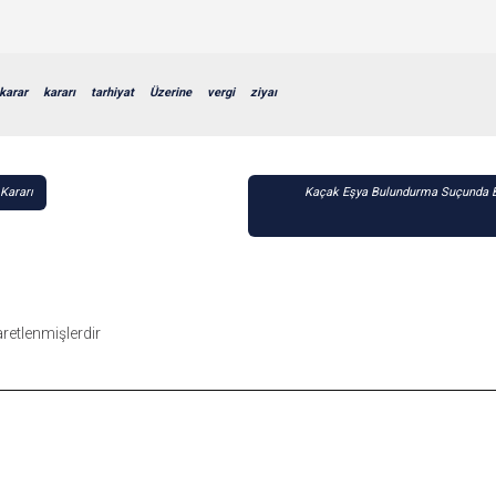
karar
kararı
tarhiyat
Üzerine
vergi
ziyaı
Kararı
Kaçak Eşya Bulundurma Suçunda Ber
şaretlenmişlerdir