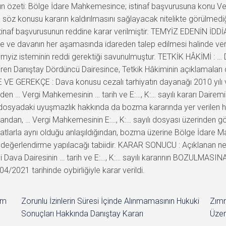
ının özeti: Bölge İdare Mahkemesince; istinaf başvurusuna konu V
ın söz konusu kararın kaldırılmasını sağlayacak nitelikte görülmediğ
tinaf başvurusunun reddine karar verilmiştir. TEMYİZ EDENİN İDDİA
 ve davanın her aşamasında idareden talep edilmesi halinde vergi 
iz isteminin reddi gerektiği savunulmuştur. TETKİK HÂKİMİ : … 
n Danıştay Dördüncü Dairesince, Tetkik Hâkiminin açıklamaları 
E GEREKÇE : Dava konusu cezalı tarhiyatın dayanağı 2010 yılı verg
l eden … Vergi Mahkemesinin … tarih ve E:…, K:… sayılı kararı Dair
 dosyadaki uyuşmazlık hakkında da bozma kararında yer verilen h
yandan, … Vergi Mahkemesinin E:…, K:… sayılı dosyası üzerinden g
rhiyatlarla aynı olduğu anlaşıldığından, bozma üzerine Bölge İdar
 değerlendirme yapılacağı tabiidir. KARAR SONUCU : Açıklanan ned
ava Dairesinin … tarih ve E:…, K:… sayılı kararının BOZULMASINA,
/2021 tarihinde oybirliğiyle karar verildi.
im
Zorunlu İzinlerin Süresi İçinde Alınmamasının Hukuki
Zımn
Sonuçları Hakkında Danıştay Kararı
Üzer