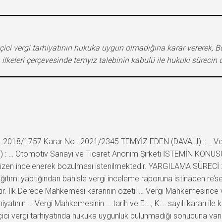
eçici vergi tarhiyatının hukuka uygun olmadığına karar vererek,
 ilkeleri çerçevesinde temyiz talebinin kabulü ile hukuki süreci
 2018/1757 Karar No : 2021/2345 TEMYİZ EDEN (DAVALI) : … Vergi
) : … Otomotiv Sanayi ve Ticaret Anonim Şirketi İSTEMİN KONUS
temyizen incelenerek bozulması istenilmektedir. YARGILAMA SÜRECİ 
ağıtımı yaptığından bahisle vergi inceleme raporuna istinaden re’
iştir. İlk Derece Mahkemesi kararının özeti: … Vergi Mahkemesince v
arhiyatının … Vergi Mahkemesinin … tarih ve E:…, K:… sayılı kararı ile k
ici vergi tarhiyatında hukuka uygunluk bulunmadığı sonucuna varılm