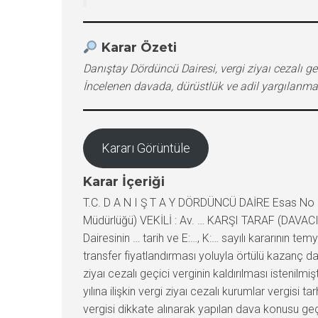
Karar Özeti
Danıştay Dördüncü Dairesi, vergi ziyaı cezalı g
İncelenen davada, dürüstlük ve adil yargılanma
Kararı Görüntüle
Karar İçeriği
T.C. D A N I Ş T A Y DÖRDÜNCÜ DAİRE Esas No :
Müdürlüğü) VEKİLİ : Av. … KARŞI TARAF (DAVACI
Dairesinin … tarih ve E:…, K:… sayılı kararının 
transfer fiyatlandırması yoluyla örtülü kazanç d
ziyaı cezalı geçici verginin kaldırılması istenilm
yılına ilişkin vergi ziyaı cezalı kurumlar vergisi t
vergisi dikkate alınarak yapılan dava konusu geç