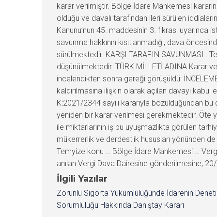
karar verilmiştir. Bölge İdare Mahkemesi karar
olduğu ve davalı tarafından ileri sürülen iddialar
Kanunu’nun 45. maddesinin 3. fıkrası uyarınca is
savunma hakkının kısıtlanmadığı, dava öncesinde
sürülmektedir. KARŞI TARAFIN SAVUNMASI : Temy
düşünülmektedir. TÜRK MİLLETİ ADINA Karar vere
incelendikten sonra gereği görüşüldü: İNCELEME V
kaldırılmasına ilişkin olarak açılan davayı kabu
K:2021/2344 sayılı kararıyla bozulduğundan bu
yeniden bir karar verilmesi gerekmektedir. Öte 
ile miktarlarının iş bu uyuşmazlıkta görülen ta
mükerrerlik ve derdestlik hususları yönünden de
Temyize konu … Bölge İdare Mahkemesi … Vergi D
anılan Vergi Dava Dairesine gönderilmesine, 20/04
İlgili Yazılar
Zorunlu Sigorta Yükümlülüğünde İdarenin Denet
Sorumluluğu Hakkında Danıştay Kararı