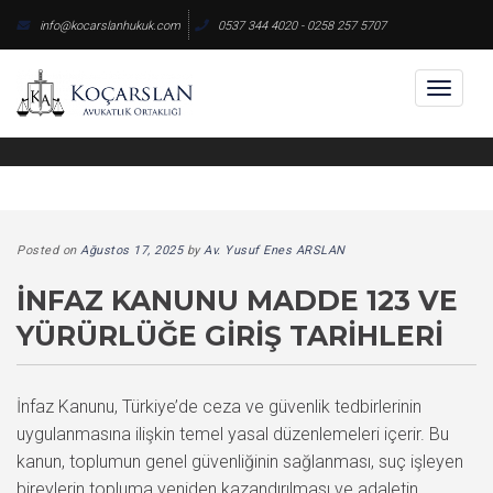
Skip
info@kocarslanhukuk.com
0537 344 4020 - 0258 257 5707
to
content
Toggl
naviga
Posted on
Ağustos 17, 2025
by
Av. Yusuf Enes ARSLAN
İNFAZ KANUNU MADDE 123 VE
YÜRÜRLÜĞE GIRIŞ TARIHLERI
İnfaz Kanunu, Türkiye’de ceza ve güvenlik tedbirlerinin
uygulanmasına ilişkin temel yasal düzenlemeleri içerir. Bu
kanun, toplumun genel güvenliğinin sağlanması, suç işleyen
bireylerin topluma yeniden kazandırılması ve adaletin