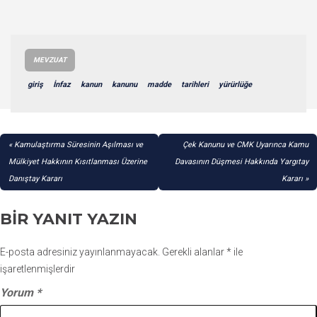
MEVZUAT
giriş
İnfaz
kanun
kanunu
madde
tarihleri
yürürlüğe
YAZI
Kamulaştırma Süresinin Aşılması ve
Çek Kanunu ve CMK Uyarınca Kamu
GEZINMESI
Mülkiyet Hakkının Kısıtlanması Üzerine
Davasının Düşmesi Hakkında Yargıtay
Danıştay Kararı
Kararı
BIR YANIT YAZIN
E-posta adresiniz yayınlanmayacak.
Gerekli alanlar
*
ile
işaretlenmişlerdir
Yorum
*