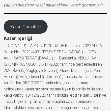
yapılan itirazların yasal dayanaklarını yeterli görmemiştir.
Kararı Görüntüle
Karar İçeriği
T.C. D A N I Ş T A Y ONUNCU DAİRE Esas No : 2021/4766
Karar No : 2021/4031 TEMYİZ EDEN (DAVACI) : … VEKİLİ :
Av. … KARŞI TARAF (DAVALI) : … Başkanlığı VEKİLİ : Av. …
İSTEMİN_KONUSU : 07/11/2020 tarihinde gerçekleştirilen
2020-İSG (İş Sağlığı ve Güvenliği Genel Müdürlüğü İş Yeri
Hekimliği ve İş Güvenliği Uzmanlığı) sınavına katılan davacı
tarafından, 08/12/2020 tarihinde açıklanan sonuç
neticesinde başarısız sayılmasına ilişkin işlem ile bu işleme
karşı yaptığı 10/12/2020 tarihli itirazın reddine dair … tarih ve
… sayılı işlemin iptali istemiyle açılan dava sonucunda, …
İdare Mahkemesince davanın süre aşımı nedeniyle reddi