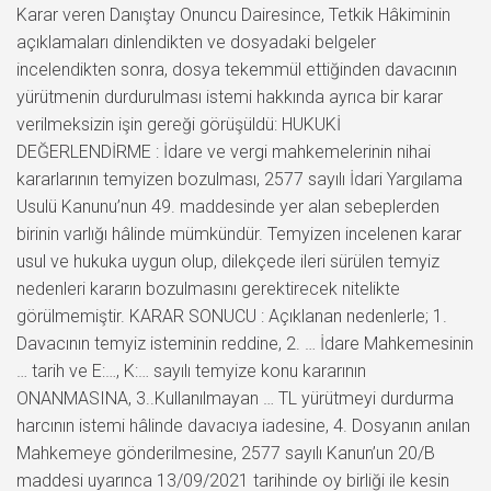
Karar veren Danıştay Onuncu Dairesince, Tetkik Hâkiminin
açıklamaları dinlendikten ve dosyadaki belgeler
incelendikten sonra, dosya tekemmül ettiğinden davacının
yürütmenin durdurulması istemi hakkında ayrıca bir karar
verilmeksizin işin gereği görüşüldü: HUKUKİ
DEĞERLENDİRME : İdare ve vergi mahkemelerinin nihai
kararlarının temyizen bozulması, 2577 sayılı İdari Yargılama
Usulü Kanunu’nun 49. maddesinde yer alan sebeplerden
birinin varlığı hâlinde mümkündür. Temyizen incelenen karar
usul ve hukuka uygun olup, dilekçede ileri sürülen temyiz
nedenleri kararın bozulmasını gerektirecek nitelikte
görülmemiştir. KARAR SONUCU : Açıklanan nedenlerle; 1.
Davacının temyiz isteminin reddine, 2. … İdare Mahkemesinin
… tarih ve E:…, K:… sayılı temyize konu kararının
ONANMASINA, 3..Kullanılmayan … TL yürütmeyi durdurma
harcının istemi hâlinde davacıya iadesine, 4. Dosyanın anılan
Mahkemeye gönderilmesine, 2577 sayılı Kanun’un 20/B
maddesi uyarınca 13/09/2021 tarihinde oy birliği ile kesin