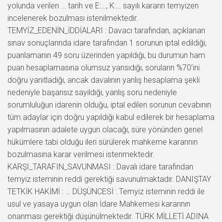
yolunda verilen … tarih ve E:…, K:… sayılı kararın temyizen
incelenerek bozulması istenilmektedir.
TEMYİZ_EDENİN_İDDİALARI : Davacı tarafından, açıklanan
sınav sonuçlarında idare tarafından 1 sorunun iptal edildiği,
puanlamanın 49 soru üzerinden yapıldığı, bu durumun ham
puan hesaplamasına olumsuz yansıdığı, soruların %70’ini
doğru yanıtladığı, ancak davalının yanlış hesaplama şekli
nedeniyle başarısız sayıldığı, yanlış soru nedeniyle
sorumluluğun idarenin olduğu, iptal edilen sorunun cevabının
tüm adaylar için doğru yapıldığı kabul edilerek bir hesaplama
yapılmasının adalete uygun olacağı, süre yönünden genel
hükümlere tabi olduğu ileri sürülerek mahkeme kararının
bozulmasına karar verilmesi istenmektedir.
KARŞI_TARAFIN_SAVUNMASI : Davalı idare tarafından
temyiz isteminin reddi gerektiği savunulmaktadır. DANIŞTAY
TETKİK HAKİMİ : … DÜŞÜNCESİ : Temyiz isteminin reddi ile
usul ve yasaya uygun olan İdare Mahkemesi kararının
onanması gerektiği düşünülmektedir. TÜRK MİLLETİ ADINA