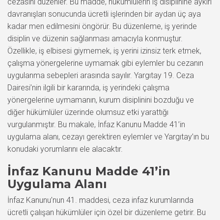
cezasını düzenler. Bu madde, hükümlülerin iş disiplinine aykırı
davranışları sonucunda ücretli işlerinden bir aydan üç aya
kadar men edilmesini öngörür. Bu düzenleme, iş yerinde
disiplin ve düzenin sağlanması amacıyla konmuştur.
Özellikle, iş elbisesi giymemek, iş yerini izinsiz terk etmek,
çalışma yönergelerine uymamak gibi eylemler bu cezanın
uygulanma sebepleri arasında sayılır. Yargıtay 19. Ceza
Dairesi’nin ilgili bir kararında, iş yerindeki çalışma
yönergelerine uymamanın, kurum disiplinini bozduğu ve
diğer hükümlüler üzerinde olumsuz etki yarattığı
vurgulanmıştır. Bu makale, İnfaz Kanunu Madde 41’in
uygulama alanı, cezayı gerektiren eylemler ve Yargıtay’ın bu
konudaki yorumlarını ele alacaktır.
İnfaz Kanunu Madde 41’in
Uygulama Alanı
İnfaz Kanunu’nun 41. maddesi, ceza infaz kurumlarında
ücretli çalışan hükümlüler için özel bir düzenleme getirir. Bu