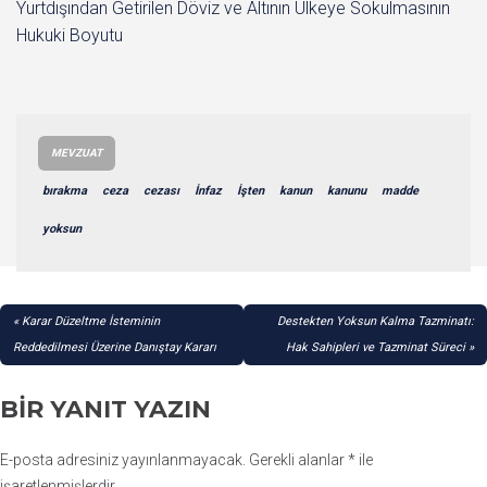
Yurtdışından Getirilen Döviz ve Altının Ülkeye Sokulmasının
Hukuki Boyutu
MEVZUAT
bırakma
ceza
cezası
İnfaz
İşten
kanun
kanunu
madde
yoksun
YAZI
Karar Düzeltme İsteminin
Destekten Yoksun Kalma Tazminatı:
GEZINMESI
Reddedilmesi Üzerine Danıştay Kararı
Hak Sahipleri ve Tazminat Süreci
BIR YANIT YAZIN
E-posta adresiniz yayınlanmayacak.
Gerekli alanlar
*
ile
işaretlenmişlerdir