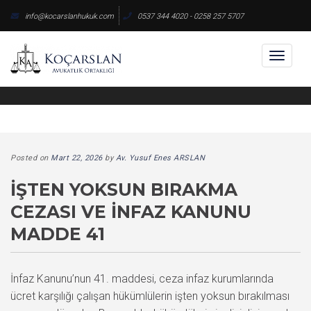
Skip
info@kocarslanhukuk.com
0537 344 4020 - 0258 257 5707
to
content
Toggl
naviga
Posted on
Mart 22, 2026
by
Av. Yusuf Enes ARSLAN
İŞTEN YOKSUN BIRAKMA
CEZASI VE İNFAZ KANUNU
MADDE 41
İnfaz Kanunu’nun 41. maddesi, ceza infaz kurumlarında
ücret karşılığı çalışan hükümlülerin işten yoksun bırakılması