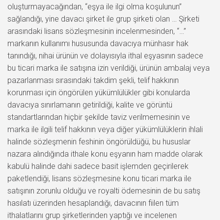
oluşturmayacağından, “eşya ile ilgi olma koşulunun”
sağlandığı, yine davacı şirket ile grup şirketi olan … Şirketi
arasındaki lisans sözleşmesinin incelenmesinden, “…”
markanın kullanımı hususunda davacıya münhasır hak
tanındığı, nihai ürünün ve dolayısıyla ithal eşyasının sadece
bu ticari marka ile satışına izin verildiği, ürünün ambalaj veya
pazarlanması sırasındaki takdim şekli, telif hakkının
korunması için öngörülen yükümlülükler gibi konularda
davacıya sınırlamanın getirildiği, kalite ve görüntü
standartlarından hiçbir şekilde taviz verilmemesinin ve
marka ile ilgili telif hakkının veya diğer yükümlülüklerin ihlali
halinde sözleşmenin feshinin öngörüldüğü, bu hususlar
nazara alındığında ithale konu eşyanın ham madde olarak
kabulü halinde dahi sadece basit işlemden geçirilerek
paketlendiği, lisans sözleşmesine konu ticari marka ile
satışının zorunlu olduğu ve royalti ödemesinin de bu satış
hasılatı üzerinden hesaplandığı, davacının fiilen tüm
ithalatlarını grup şirketlerinden yaptığı ve incelenen