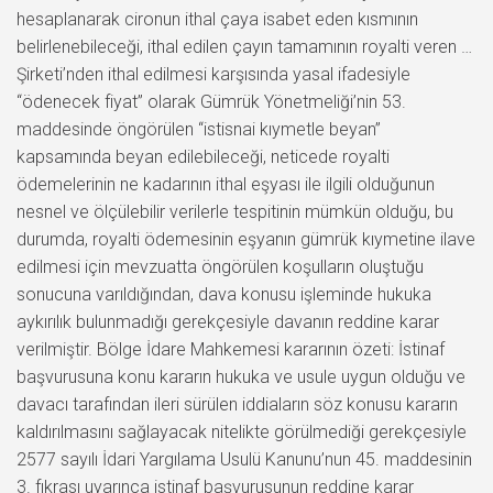
hesaplanarak cironun ithal çaya isabet eden kısmının
belirlenebileceği, ithal edilen çayın tamamının royalti veren …
Şirketi’nden ithal edilmesi karşısında yasal ifadesiyle
“ödenecek fiyat” olarak Gümrük Yönetmeliği’nin 53.
maddesinde öngörülen “istisnai kıymetle beyan”
kapsamında beyan edilebileceği, neticede royalti
ödemelerinin ne kadarının ithal eşyası ile ilgili olduğunun
nesnel ve ölçülebilir verilerle tespitinin mümkün olduğu, bu
durumda, royalti ödemesinin eşyanın gümrük kıymetine ilave
edilmesi için mevzuatta öngörülen koşulların oluştuğu
sonucuna varıldığından, dava konusu işleminde hukuka
aykırılık bulunmadığı gerekçesiyle davanın reddine karar
verilmiştir. Bölge İdare Mahkemesi kararının özeti: İstinaf
başvurusuna konu kararın hukuka ve usule uygun olduğu ve
davacı tarafından ileri sürülen iddiaların söz konusu kararın
kaldırılmasını sağlayacak nitelikte görülmediği gerekçesiyle
2577 sayılı İdari Yargılama Usulü Kanunu’nun 45. maddesinin
3. fıkrası uyarınca istinaf başvurusunun reddine karar