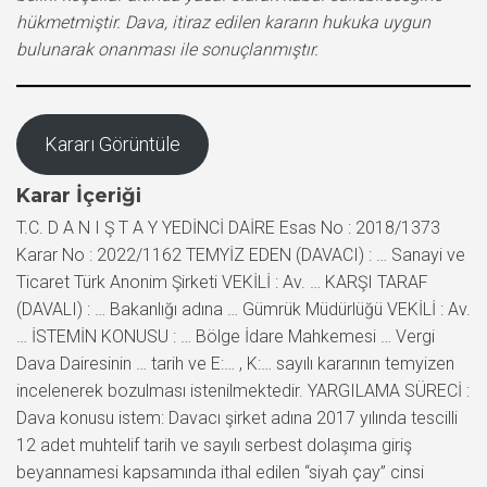
hükmetmiştir. Dava, itiraz edilen kararın hukuka uygun
bulunarak onanması ile sonuçlanmıştır.
Kararı Görüntüle
Karar İçeriği
T.C. D A N I Ş T A Y YEDİNCİ DAİRE Esas No : 2018/1373
Karar No : 2022/1162 TEMYİZ EDEN (DAVACI) : … Sanayi ve
Ticaret Türk Anonim Şirketi VEKİLİ : Av. … KARŞI TARAF
(DAVALI) : … Bakanlığı adına … Gümrük Müdürlüğü VEKİLİ : Av.
… İSTEMİN KONUSU : … Bölge İdare Mahkemesi … Vergi
Dava Dairesinin … tarih ve E:… , K:… sayılı kararının temyizen
incelenerek bozulması istenilmektedir. YARGILAMA SÜRECİ :
Dava konusu istem: Davacı şirket adına 2017 yılında tescilli
12 adet muhtelif tarih ve sayılı serbest dolaşıma giriş
beyannamesi kapsamında ithal edilen “siyah çay” cinsi