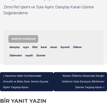
Zımni Ret İşlemi ve Süre Aşımı: Danıştay Kararı Üzerine
Değerlendirme
DANIŞTAY KARARLARI
danıştay
eşya
İthal
karar
kararı
kıymeti
Ödeme
Ödemeleri
royalti
Üzerine
YAZI
Savunma Hakkı Kısıtlanmadan
Kasten Öldürme Davasında Sanığın
GEZINMESI
Hırsızlık ve Mala Zarar Verme Suçuna
Vefatının Ceza Sorusunu Etkilemesi
İlişkin Yargıtay Kararı
Üzerine Yargıtay Kararı
BIR YANIT YAZIN