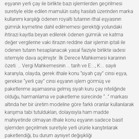
eşyanın yerli çay ile birlikte bazı işlemlerden geçirilmesi
suretiyle elde edilen mamulün satış hasılatı üzerinden marka
kullanımı karşılığı ödenen royalti tutarının ithal eşyasının
gümrük kıymetine dahil edilmemesi gerektiği yolundaki
ihtirazi kayıtla beyan edilerek ödenen gümrük ve katma
değer vergilerine vaki itirazın reddine dair işlemin iptali ile
ödenen tutarın hesaplanacak yasal faiziyle birlikte iadesi
istemiyle dava açılmıştır. İlk Derece Mahkemesi kararının
özeti: … Vergi Mahkemesinin … tarih ve E:…, K:… sayılı
kararıyla, olayda, gerek ithale konu “siyah çay” cinsi eşya,
gerekse “yerli çay” cinsi eşyanın işlem görmüş ve
paketlenme aşamasına gelmiş siyah kuru çay niteliğinde
olduğu, harmanlama ve paketleme sürecinde “…” markası
altında her bir üretim modeline göre farklı oranlar kullanılarak
karışıma tabi tutuldukları, dolayısıyla ham madde
mahiyetinde olmayan ithale konu eşyanın sadece basit
işlemden geçirilmek suretiyle yerli ürünle karıştırılarak
paketlendiği, bu durum ayniyet değişikliği