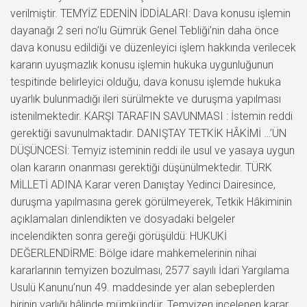
verilmiştir. TEMYİZ EDENİN İDDİALARI: Dava konusu işlemin
dayanağı 2 seri no’lu Gümrük Genel Tebliği’nin daha önce
dava konusu edildiği ve düzenleyici işlem hakkında verilecek
kararın uyuşmazlık konusu işlemin hukuka uygunluğunun
tespitinde belirleyici olduğu, dava konusu işlemde hukuka
uyarlık bulunmadığı ileri sürülmekte ve duruşma yapılması
istenilmektedir. KARŞI TARAFIN SAVUNMASI : İstemin reddi
gerektiği savunulmaktadır. DANIŞTAY TETKİK HÂKİMİ …’ÜN
DÜŞÜNCESİ: Temyiz isteminin reddi ile usul ve yasaya uygun
olan kararın onanması gerektiği düşünülmektedir. TÜRK
MİLLETİ ADINA Karar veren Danıştay Yedinci Dairesince,
duruşma yapılmasına gerek görülmeyerek, Tetkik Hâkiminin
açıklamaları dinlendikten ve dosyadaki belgeler
incelendikten sonra gereği görüşüldü: HUKUKİ
DEĞERLENDİRME: Bölge idare mahkemelerinin nihai
kararlarının temyizen bozulması, 2577 sayılı İdari Yargılama
Usulü Kanunu’nun 49. maddesinde yer alan sebeplerden
birinin varlığı hâlinde mümkündür. Temyizen incelenen karar