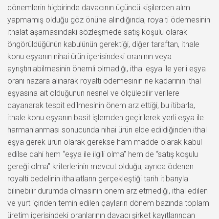
dönemlerin hiçbirinde davacının üçüncü kişilerden alım
yapmamış olduğu göz önüne alındığında, royalti ödemesinin
ithalat aşamasındaki sözleşmede satış koşulu olarak
öngörüldüğünün kabulünün gerektiği, diğer taraftan, ithale
konu eşyanın nihai ürün içerisindeki oranının veya
ayrıştırılabilmesinin önemli olmadığı, ithal eşya ile yerli eşya
oranı nazara alınarak royalti ödemesinin ne kadarının ithal
eşyasına ait olduğunun nesnel ve ölçülebilir verilere
dayanarak tespit edilmesinin önem arz ettiği, bu itibarla,
ithale konu eşyanın basit işlemden geçirilerek yerli eşya ile
harmanlanması sonucunda nihai ürün elde edildiğinden ithal
eşya gerek ürün olarak gerekse ham madde olarak kabul
edilse dahi hem “eşya ile ilgili olma” hem de “satış koşulu
gereği olma” kriterlerinin mevcut olduğu, ayrıca ödenen
royalti bedelinin ithalatların gerçekleştiği tarih itibarıyla
bilinebilir durumda olmasının önem arz etmediği, ithal edilen
ve yurt içinden temin edilen çayların dönem bazında toplam
üretim içerisindeki oranlarının davacı şirket kayıtlarından