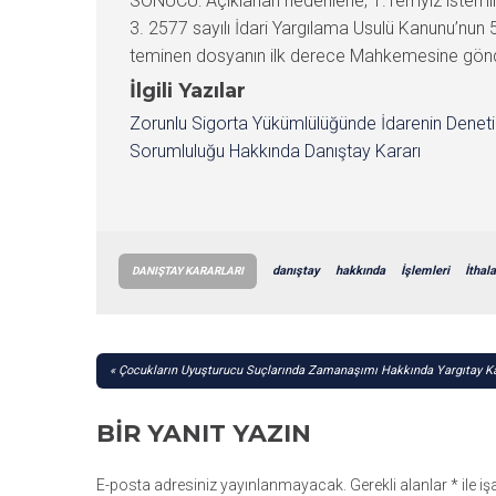
SONUCU: Açıklanan nedenlerle; 1.Temyiz istemin
3. 2577 sayılı İdari Yargılama Usulü Kanunu’nun 
teminen dosyanın ilk derece Mahkemesine gönderi
İlgili Yazılar
Zorunlu Sigorta Yükümlülüğünde İdarenin Denet
Sorumluluğu Hakkında Danıştay Kararı
danıştay
hakkında
İşlemleri
İthala
DANIŞTAY KARARLARI
YAZI
Çocukların Uyuşturucu Suçlarında Zamanaşımı Hakkında Yargıtay Ka
GEZINMESI
BIR YANIT YAZIN
E-posta adresiniz yayınlanmayacak.
Gerekli alanlar
*
ile i