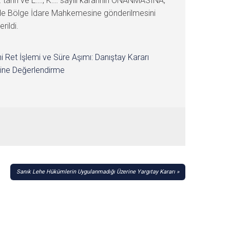
tarih ve E:…, K:… sayılı kararının ONANMASINA,
in de Bölge İdare Mahkemesine gönderilmesini
rildi.
i Ret İşlemi ve Süre Aşımı: Danıştay Kararı
ine Değerlendirme
Sanık Lehe Hükümlerin Uygulanmadığı Üzerine Yargıtay Kararı