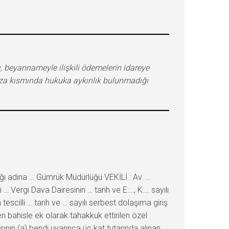
zı, beyannameyle ilişkili ödemelerin idareye
eza kısmında hukuka aykırılık bulunmadığı
ı adına … Gümrük Müdürlüğü VEKİLİ : Av. …
ergi Dava Dairesinin … tarih ve E:…, K:… sayılı
cilli … tarih ve … sayılı serbest dolaşıma giriş
n bahisle ek olarak tahakkuk ettirilen özel
ının (a) bendi uyarınca üç kat tutarında alınan