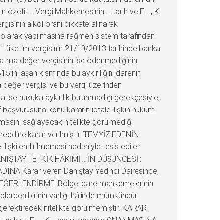
nın özeti: … Vergi Mahkemesinin … tarih ve E:…, K:
rgisinin alkol oranı dikkate alınarak
u olarak yapılmasına rağmen sistem tarafından
el tüketim vergisinin 21/10/2013 tarihinde banka
i katma değer vergisinin ise ödenmediğinin
15’ini aşan kısmında bu aykırılığın idarenin
a değer vergisi ve bu vergi üzerinden
 ise hukuka aykırılık bulunmadığı gerekçesiyle,
f başvurusuna konu kararın iptale ilişkin hüküm
ılmasını sağlayacak nitelikte görülmediği
 reddine karar verilmiştir. TEMYİZ EDENİN
işkilendirilmemesi nedeniyle tesis edilen
 DANIŞTAY TETKİK HÂKİMİ …’İN DÜŞÜNCESİ :
ADINA Karar veren Danıştay Yedinci Dairesince,
Kİ DEĞERLENDİRME: Bölge idare mahkemelerinin
lerden birinin varlığı hâlinde mümkündür.
 gerektirecek nitelikte görülmemiştir. KARAR