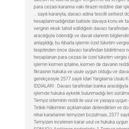
para cezası kararına vaki itirazın reddine dair i
… sayılı kararıyla, davacı adına tescilli serbest 
hesaplanmadığından bahisle davaya konu ek taha
verginin eksik tahsil edildiğinin davacı tarafın
aracılığıyla ödendiği ve davalı idarenin bilgilen
anlaşıldığı, bu itibarla işlemin özel tüketim ver
tespitinden önce davacı tarafından bildirilmesi 
hesaplanan para cezası ile özel tüketim vergisi
işlemin kısmen iptaline, kısmen de davanın reddin
fıkrasının hukuka ve usule uygun olduğu ve davalı
gerekçesiyle 2577 sayılı İdari Yargılama Usulü K
İDDİALARI : Davacı tarafından banka aracılığıyl
işlemde hukuka aykırılık bulunmadığı ileri sü
Temyiz isteminin reddi ile usul ve yasaya uygu
Tetkik Hâkiminin açıklamaları dinlendikten ve
nihai kararlarının temyizen bozulması, 2577 sayı
Temyizen incelenen karar usul ve hukuka uygun o