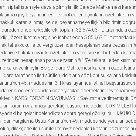
şlemin iptali istemiyle dava açılmıştır. İlk Derece Mahkemesi kararı
dolaşıma giriş beyannamesi ile ithal edilen eşyaların özel tüketim ve
kkuk kararı alınmış ise de; beyannameye ilişkin bildirimin doğr
dan idareden önce farkedilerek, toplam 32.574.03 TL tutarındaki öz
dirildiği, özel tüketim vergisine isabet eden 5.856,67 TL tutarındak
gisi ek tahakkuku ile bu vergi üzerinden hesaplanan para cezasının %
nedeniyle hukuka uyarlık; özel tüketim vergisine isabet eden katm
 üzerinden hesaplanan para cezasının %15’e tekabül eden kısmında
e karar verilmiştir. Bölge İdare Mahkemesi kararının özeti: İstina
 idare tarafından ileri sürülen iddiaların söz konusu kararın kaldır
anunu’nun 45. maddesinin 3. fıkrası uyarınca istinaf başvurusunun
a idarenin öğrenmesinden önce yapılan ödemelerin beyannameyle il
rülmektedir. KARŞI TARAFIN SAVUNMASI : Savunma verilmemiştir.
n olan kararın onanması gerektiği düşünülmektedir. TÜRK MİLLETİ 
 dosyadaki belgeler incelendikten sonra gereği görüşüldü: HUKU
lı İdari Yargılama Usulü Kanunu’nun 49. maddesinde yer alan sebep
lup, dilekçede ileri sürülen temyiz nedenleri kararın bozulmasını