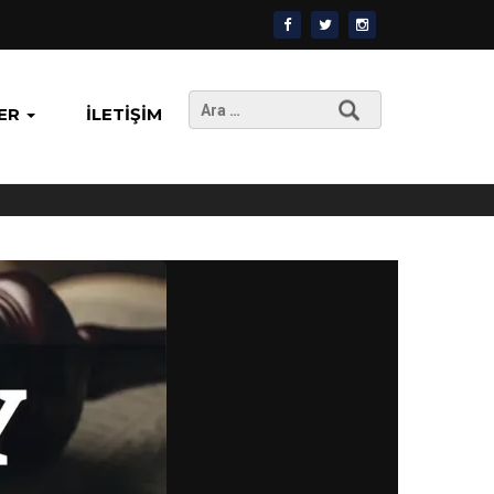
Arama:
ER
İLETIŞIM