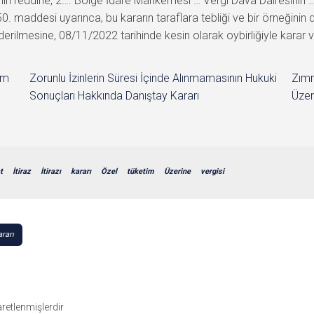
in reddine, 2…. Bölge İdare Mahkemesi … Vergi Dava Dairesinin … 
50. maddesi uyarınca, bu kararın taraflara tebliği ve bir örneğin
lmesine, 08/11/2022 tarihinde kesin olarak oybirliğiyle karar ve
im
Zorunlu İzinlerin Süresi İçinde Alınmamasının Hukuki
Zımn
Sonuçları Hakkında Danıştay Kararı
Üzer
t
İtiraz
İtirazı
kararı
Özel
tüketim
Üzerine
vergisi
rarı
şaretlenmişlerdir