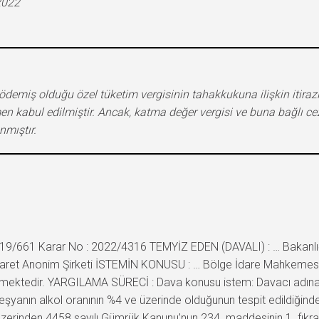
2022
çin ödemiş olduğu özel tüketim vergisinin tahakkukuna ilişkin itira
en kabul edilmiştir. Ancak, katma değer vergisi ve buna bağlı c
nmıştır.
2019/661 Karar No : 2022/4316 TEMYİZ EDEN (DAVALI) : … Bakanlığ
ret Anonim Şirketi İSTEMİN KONUSU : … Bölge İdare Mahkemesi … V
lmektedir. YARGILAMA SÜRECİ : Dava konusu istem: Davacı adına tes
eşyanın alkol oranının %4 ve üzerinde olduğunun tespit edildiğinde
 üzerinden 4458 sayılı Gümrük Kanunu’nun 234. maddesinin 1. fıkras