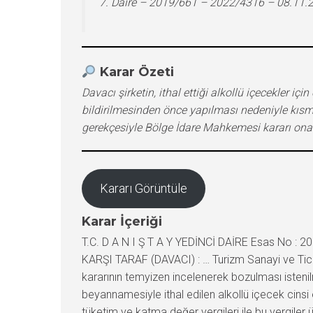
7. Daire – 2019/661 – 2022/4316 – 08.11.
Karar Özeti
Davacı şirketin, ithal ettiği alkollü içecekler i
bildirilmesinden önce yapılması nedeniyle kısm
gerekçesiyle Bölge İdare Mahkemesi kararı ona
Kararı Görüntüle
Karar İçeriği
T.C. D A N I Ş T A Y YEDİNCİ DAİRE Esas No : 
KARŞI TARAF (DAVACI) : … Turizm Sanayi ve Tica
kararının temyizen incelenerek bozulması isteni
beyannamesiyle ithal edilen alkollü içecek cinsi 
tüketim ve katma değer vergileri ile bu vergiler