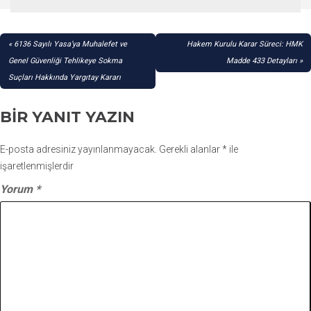
YAZI
6136 Sayılı Yasa’ya Muhalefet ve
Hakem Kurulu Karar Süreci: HMK
GEZINMESI
Genel Güvenliği Tehlikeye Sokma
Madde 433 Detayları
Suçları Hakkında Yargıtay Kararı
BIR YANIT YAZIN
E-posta adresiniz yayınlanmayacak.
Gerekli alanlar
*
ile
işaretlenmişlerdir
Yorum
*