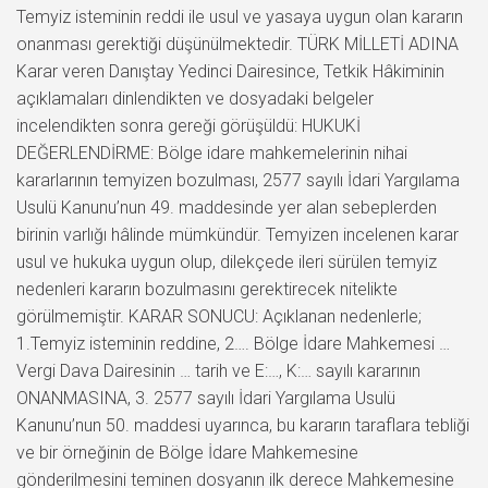
Temyiz isteminin reddi ile usul ve yasaya uygun olan kararın
onanması gerektiği düşünülmektedir. TÜRK MİLLETİ ADINA
Karar veren Danıştay Yedinci Dairesince, Tetkik Hâkiminin
açıklamaları dinlendikten ve dosyadaki belgeler
incelendikten sonra gereği görüşüldü: HUKUKİ
DEĞERLENDİRME: Bölge idare mahkemelerinin nihai
kararlarının temyizen bozulması, 2577 sayılı İdari Yargılama
Usulü Kanunu’nun 49. maddesinde yer alan sebeplerden
birinin varlığı hâlinde mümkündür. Temyizen incelenen karar
usul ve hukuka uygun olup, dilekçede ileri sürülen temyiz
nedenleri kararın bozulmasını gerektirecek nitelikte
görülmemiştir. KARAR SONUCU: Açıklanan nedenlerle;
1.Temyiz isteminin reddine, 2…. Bölge İdare Mahkemesi …
Vergi Dava Dairesinin … tarih ve E:…, K:… sayılı kararının
ONANMASINA, 3. 2577 sayılı İdari Yargılama Usulü
Kanunu’nun 50. maddesi uyarınca, bu kararın taraflara tebliği
ve bir örneğinin de Bölge İdare Mahkemesine
gönderilmesini teminen dosyanın ilk derece Mahkemesine