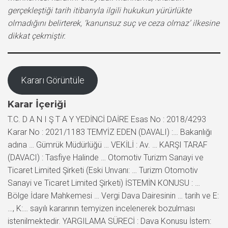
gerçekleştiği tarih itibarıyla ilgili hukukun yürürlükte
olmadığını belirterek, ‘kanunsuz suç ve ceza olmaz’ ilkesine
dikkat çekmiştir.
Kararı Görüntüle
Karar İçeriği
T.C. D A N I Ş T A Y YEDİNCİ DAİRE Esas No : 2018/4293
Karar No : 2021/1183 TEMYİZ EDEN (DAVALI) :… Bakanlığı
adına … Gümrük Müdürlüğü … VEKİLİ : Av. … KARŞI TARAF
(DAVACI) : Tasfiye Halinde … Otomotiv Turizm Sanayi ve
Ticaret Limited Şirketi (Eski Unvanı: … Turizm Otomotiv
Sanayi ve Ticaret Limited Şirketi) İSTEMİN KONUSU : …
Bölge İdare Mahkemesi … Vergi Dava Dairesinin … tarih ve E:
…, K:… sayılı kararının temyizen incelenerek bozulması
istenilmektedir. YARGILAMA SÜRECİ : Dava Konusu İstem: