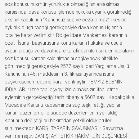
söz konusu hükmün yürürlükte olmadığının anlaşılması
karşısında, dava konusu işlemde hukuka uyarlık görülmediği,
aksinin kabulünün “Kanunsuz suç ve ceza olmaz” ilkesine
aykırılık oluşturacağı gerekçesiyle dava konusu işlemin
iptaline karar verilmiştir. Bölge İdare Mahkemesi kararının
özeti: İstinaf başvurusuna konu kararın hukuka ve usule
uygun olduğu ve davalı idare tarafından ileri sürülen iddiaların
söz konusu kararın kaldırılmasını sağlayacak nitelikte
görülmediği gerekçesiyle 2577 sayılı İdari Yargılama Usulü
Kanunu’nun 45. maddesinin 3. fıkrası uyarınca istinaf
başvurusunun reddine karar verilmiştir. TEMYİZ EDENİN
İDDİALARI : İzne tabi eşyayı izin almaksızın ithal etme
eyleminin gerçekleştiği tarih itibarıyla 5607 sayılı Kaçakçılıkla
Mücadele Kanunu kapsamında suç teşkil ettiği, yapılan
kanuni düzenleme ile sadece düzenlemenin yer aldığı
Kanunun değiştiği bu bakımdan yetkili oldukları ileri
sürülmektedir. KARŞI TARAFIN SAVUNMASI : Savunma
verilmemiştir. DANIŞTAY TETKİK HÂKİMİ …’İN DÜŞÜNCESİ :