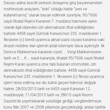
Davacı adına tescilli serbest dolaşıma giriş beyannameleri
muhteviyatı araçların, “eski” olduğu halde “yeni ve
kullanılmamış” olarak beyan edilmek suretiyle, 95/7606
sayılı İthalat Rejimi Kararının 7. maddesi hükmüne aykırı
olarak ilgili idareden izin alınmaksızın ithal edildiğinden
bahisle 4458 sayılı Gümrük Kanunu’nun 235. maddesinin 1.
fıkrasının (c) bendi uyarınca alınan para cezası kararına vaki
itirazın reddine dair işlemin iptali istemiyle dava açılmıştır. İlk
Derece Mahkemesi kararının özeti: … Vergi Mahkemesinin …
tarih ve E:…, K:… sayılı kararıyla, ithalatı 95/7606 sayılı İthalat
Rejimi Kararı uyarınca izne tabi bulunan otomobilin, izin
alınmaksızın ithal edildiğinden bahisle, 4458 sayılı Gümrük
Kanunu’nun 235. maddesinin 1. fıkrasının (c) fıkrası uyarınca
işlem tesis edilmiş ise de, bahsi geçen hükmün değişik
halinin, 28/03/2013 tarih ve 6455 sayılı Kanunun 12.
maddesiyle, 11/04/2013 tarih ve 28615 sayılı Resmi
Gazete’de yayımlanarak yürürlüğe girdiği; vergilendirmeye
konu fiilin 2007 ve 2008 yıllarında gerçekleştiği, anılan tarihte