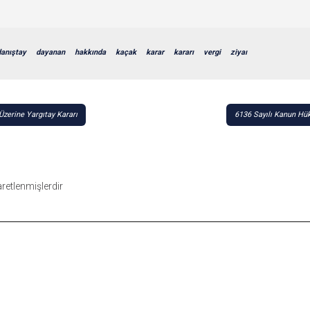
danıştay
dayanan
hakkında
kaçak
karar
kararı
vergi
ziyaı
zerine Yargıtay Kararı
6136 Sayılı Kanun Hük
şaretlenmişlerdir