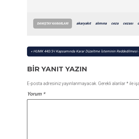
akaryakıt
alımına
ceza
cezası
DANIŞTAY KARARLARI
YAZI
HUMK 440/3-I Kapsamında Karar Düzeltme İsteminin Reddedilmesi Ü
GEZINMESI
BIR YANIT YAZIN
E-posta adresiniz yayınlanmayacak.
Gerekli alanlar
*
ile i
Yorum
*