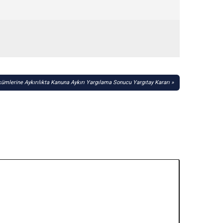
ümlerine Aykırılıkta Kanuna Aykırı Yargılama Sonucu Yargıtay Kararı