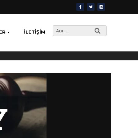
Arama:
ER
İLETIŞIM