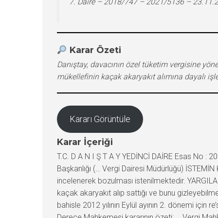
7. Daire – 2018/747 – 2021/5136 – 23.11.
Karar Özeti
Danıştay, davacının özel tüketim vergisine yöne
mükellefinin kaçak akaryakıt alımına dayalı işlem
Kararı Görüntüle
Karar İçeriği
T.C. D A N I Ş T A Y YEDİNCİ DAİRE Esas No : 2018/747 Karar No : 2021/5136 TEMYİZ EDEN (DAVACI) : … VEKİLİ : Av. … KARŞI TARAF (DAVALI) : … Vergi Dairesi Başkanlığı (… Vergi Dairesi Müdürlüğü) İSTEMİN KONUSU : … Bölge İdare Mahkemesi … Vergi Dava Dairesinin … tarih ve E:…, K:… sayılı kararının temyizen incelenerek bozulması istenilmektedir. YARGILAMA SÜRECİ : Dava Konusu İstem: Davacı adına, hakkında düzenlenen vergi tekniği ve vergi inceleme raporları ile kaçak akaryakıt alıp sattığı ve bunu gizleyebilmek için de sahte belgelerle sentetik tinerli yüzey temizleyici ticareti faaliyetinde bulunmuş gibi gösterdiğinden bahisle 2012 yılının Eylül ayının 2. dönemi için re’sen tarh edilen özel tüketim vergisi ile üç kat kesilen vergi ziyaı cezasının iptali istemiyle dava açılmıştır. İlk Derece Mahkemesi kararının özeti: … Vergi Mahkemesinin … tarih ve E:…, K:… sayılı kararıyla; 5015 sayılı Petrol Piyasası Kanunu’nun 8. maddesi gereğince bayisi olduğu … Akaryakıt Dağıtım Anonim Şirketi haricinde diğer dağıtıcı ve onların bayilerinden akaryakıt alması, dağıtıcıların da başka akaryakıt dağıtıcılarının bayilerine dağıtım yapmalarının yasak olmasına rağmen, hakkında yürütülen inceleme kapsamında yapılan kaydi envanter sırasında davacının motorin alımlarının %58’ini bayisi olduğu dağıtıcı dışındaki şirketlerden yaptığı; bu yolla alınan menşei belli olmayan kaçak motorinin satışının da aynı oranda kaçak olduğunun kabulünün gerektiği, üretim, dağıtım ve satışı sıkı kurallara tabi olmasına karşın alışı hukuken geçerli olarak belgelendirilemeyen söz konusu akaryakıt için aksinin ispat külfeti 213 sayılı Vergi Usul Kanunu’nun 3. maddesi gereğince kendisine düşmesine karşın davacı tarafından aksinin ispatlanamadığı, bu durumda, muavin kayıtlarına göre tespit edilen motorin satış tutarının %58’inin ana bayi ortalama pompa satış fiyatına bölünmesiyle belirlenen litre miktarına maktu özel tüketim vergisi uygulanmasıyla belirlenen matrah farkı üzerinden tarhiyat önerilmesi gerekirken, olması gerekenden farklı pompa satış fiyatı, maktu vergi tutarı ve miktar üzerinden tarhiyat önerilmişse de, söz konusu hatanın davacının lehine sonuç doğurduğu dikkate alındığında re’sen tarh edilen tek kat vergi ziyaı cezalı özel tüketim vergisinde hukuka aykırılık bulunmadığı; dava konusu tarhiyatın sahte veya muhteviyatı itibarıyla yanıltıcı belge kullanma ya da düzenleme tespitine değil, 4760 sayılı Özel Tüketim Vergisi Kanunu’nun 13. maddesine dayandığının anlaşılması karşısında vergi ziyaı cezasının tek katı aşan kısmında hukuka uyarlık görülmediği; diğer yandan, hakkındaki tespitlerden davacı adına düzenlenen sentetik tinerli yüzey temizleyici içerikli faturaların gerçek mal teslimine dayanmayan sahte belgeler olduğu sonucuna ulaşılabilirse de, yapılan incelemede bu belgelerin aslında kaçak motorine ilişkin olduğu, muhteviyatı itibariyle yanıltıcı olarak düzenlenen belge tutarları kadar kaçak motorin satıldığı yönünde varsayımdan öte kanaat oluşturacak somut bir tespit bulunmadığından cezal