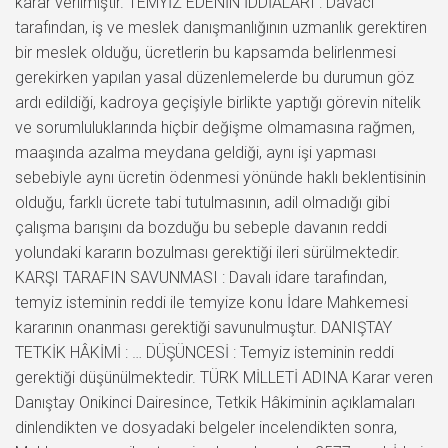
karar verilmiştir. TEMYİZ EDENİN İDDİALARI : Davacı
tarafından, iş ve meslek danışmanlığının uzmanlık gerektiren
bir meslek olduğu, ücretlerin bu kapsamda belirlenmesi
gerekirken yapılan yasal düzenlemelerde bu durumun göz
ardı edildiği, kadroya geçişiyle birlikte yaptığı görevin nitelik
ve sorumluluklarında hiçbir değişme olmamasına rağmen,
maaşında azalma meydana geldiği, aynı işi yapması
sebebiyle aynı ücretin ödenmesi yönünde haklı beklentisinin
olduğu, farklı ücrete tabi tutulmasının, adil olmadığı gibi
çalışma barışını da bozduğu bu sebeple davanın reddi
yolundaki kararın bozulması gerektiği ileri sürülmektedir.
KARŞI TARAFIN SAVUNMASI : Davalı idare tarafından,
temyiz isteminin reddi ile temyize konu İdare Mahkemesi
kararının onanması gerektiği savunulmuştur. DANIŞTAY
TETKİK HÂKİMİ : … DÜŞÜNCESİ : Temyiz isteminin reddi
gerektiği düşünülmektedir. TÜRK MİLLETİ ADINA Karar veren
Danıştay Onikinci Dairesince, Tetkik Hâkiminin açıklamaları
dinlendikten ve dosyadaki belgeler incelendikten sonra,