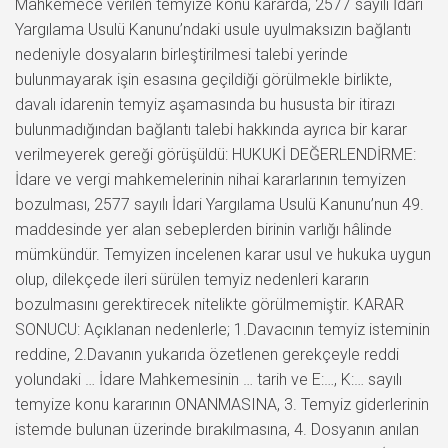
Mahkemece verilen temyize konu kararda, 2577 sayılı İdari
Yargılama Usulü Kanunu’ndaki usule uyulmaksızın bağlantı
nedeniyle dosyaların birleştirilmesi talebi yerinde
bulunmayarak işin esasına geçildiği görülmekle birlikte,
davalı idarenin temyiz aşamasında bu hususta bir itirazı
bulunmadığından bağlantı talebi hakkında ayrıca bir karar
verilmeyerek gereği görüşüldü: HUKUKİ DEĞERLENDİRME:
İdare ve vergi mahkemelerinin nihai kararlarının temyizen
bozulması, 2577 sayılı İdari Yargılama Usulü Kanunu’nun 49.
maddesinde yer alan sebeplerden birinin varlığı hâlinde
mümkündür. Temyizen incelenen karar usul ve hukuka uygun
olup, dilekçede ileri sürülen temyiz nedenleri kararın
bozulmasını gerektirecek nitelikte görülmemiştir. KARAR
SONUCU: Açıklanan nedenlerle; 1.Davacının temyiz isteminin
reddine, 2.Davanın yukarıda özetlenen gerekçeyle reddi
yolundaki … İdare Mahkemesinin … tarih ve E:…, K:… sayılı
temyize konu kararının ONANMASINA, 3. Temyiz giderlerinin
istemde bulunan üzerinde bırakılmasına, 4. Dosyanın anılan