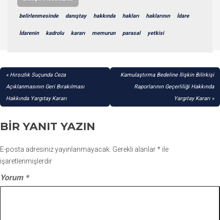
belirlenmesinde
danıştay
hakkında
hakları
haklarının
İdare
İdarenin
kadrolu
kararı
memurun
parasal
yetkisi
YAZI
Hırsızlık Suçunda Ceza
Kamulaştırma Bedeline İlişkin Bilirkişi
GEZINMESI
Açıklanmasının Geri Bırakılması
Raporlarının Geçerliliği Hakkında
Hakkında Yargıtay Kararı
Yargıtay Kararı
BIR YANIT YAZIN
E-posta adresiniz yayınlanmayacak.
Gerekli alanlar
*
ile
işaretlenmişlerdir
Yorum
*