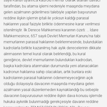
sayılı Kanun uyarınca kadrolu memur olarak atanan davacı
tarafından, bu atama işlemi nedeniyle maaşında meydana
gelen azalmanın giderilmesi talebiyle yapılan başvurunun
reddine ilişkin işlemin iptali ile yoksun kaldığı parasal
haklarının yasal faiziyle birlikte ödenmesine karar verilmesi
istenilmiştir. İlk Derece Mahkemesi kararının özeti: … İdare
Mahkemesince, 657 sayılı Devlet Memurları Kanunu’na tabi
memurlarının parasal haklarının belirlenmesinde, bulundukları
kadrolarla birlikte kazanılmış hak aylık derecelerinin dikkate
alınmasının temel kural olarak belirlendiği, bu kural
gereğince, devlet memurlarının bulundukları kadrodan,
başka kadrolara atanmaları durumunda yeni atanacakları
kadronun haklarına sahip olacakları, artık bunlara eski
kadrolarının parasal haklarının ödenemeyeceğinin açık
olduğu dolayısıyla davacının maaşında meydana gelen
azalmanın yasal düzenlemeden kaynaklandığı bu sebeple
davacının başvurusunun reddine ilişkin dava konusu işlemde
hukuka aykırılık bulunmadığı gerekçesiyle davanın reddine