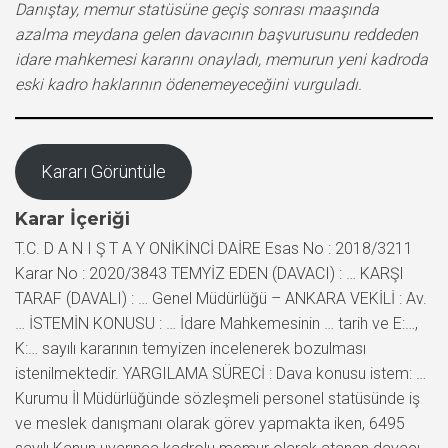
Danıştay, memur statüsüne geçiş sonrası maaşında
azalma meydana gelen davacının başvurusunu reddeden
idare mahkemesi kararını onayladı, memurun yeni kadroda
eski kadro haklarının ödenemeyeceğini vurguladı.
Kararı Görüntüle
Karar İçeriği
T.C. D A N I Ş T A Y ONİKİNCİ DAİRE Esas No : 2018/3211
Karar No : 2020/3843 TEMYİZ EDEN (DAVACI) : … KARŞI
TARAF (DAVALI) : … Genel Müdürlüğü – ANKARA VEKİLİ : Av.
… İSTEMİN KONUSU : … İdare Mahkemesinin … tarih ve E:…,
K:… sayılı kararının temyizen incelenerek bozulması
istenilmektedir. YARGILAMA SÜRECİ : Dava konusu istem: …
Kurumu İl Müdürlüğünde sözleşmeli personel statüsünde iş
ve meslek danışmanı olarak görev yapmakta iken, 6495