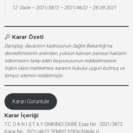
12. Daire – 2021/3872 – 2021/4622 – 28.09.2021
Karar Özeti
Danıştay, davacının kadrosunun Sağlık Bakanlığı’na
devredilmesinin ardından, yoksun kalınan parasal hakların
ödenmesini talep eden başvurusunun reddedilmesine
ilişkin idare mahkemesi kararını hukuka uygun bulmuş ve
temyiz istemini reddetmiştir.
Kararı Görüntüle
Karar İçeriği
T.C. D A N I Ş T A Y ONİKİNCİ DAİRE Esas No : 2021/3872
Karar No : 2021/4622 TEMYİZ EDEN (DAVALI) : …