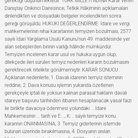
gerektiği düşünülmektedir. TÜRK MİLLETİ ADINA Karar veren
Danıştay Onikinci Dairesince, Tetkik Hâkiminin açıklamaları
dinlendikten ve dosyadaki belgeler incelendikten sonra
gereği görüşüldü: HUKUKİ DEĞERLENDİRME: İdare ve vergi
mahkemelerinin nihai kararlarının temyizen bozulması, 2577
sayılı İdari Yargılama Usulü Kanunu’nun 49. maddesinde yer
alan sebeplerden birinin varlığı hâlinde mümkündür.
Temyizen incelenen karar usul ve hukuka uygun olup,
dilekçede ileri sürülen temyiz nedenleri kararın bozulmasını
gerektirecek nitelikte görülmemiştir. KARAR SONUCU :
Açıklanan nedenlerle; 1. Davalı idarenin temyiz isteminin
reddine, 2. Dava konusu işlemin yukarıda özetlenen
gerekçeyle iptali ile yoksun kalınan parasal hakların davalı
idareye başvuru tarihinden itibaren hesaplanacak yasal faizi
ile birlikte davacıya ödenmesi yolundaki … İdare
Mahkemesinin … tarih ve E:…, K:… sayılı temyize konu
kararının ONANMASINA, 3. Temyiz giderlerinin istemde
bulunan üzerinde bırakılmasına, 4. Dosyanın anılan