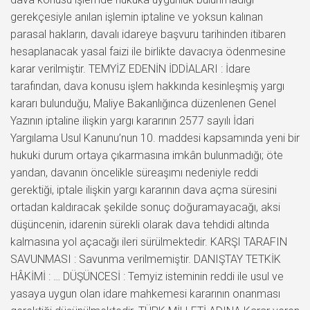
gerekçesiyle anılan işlemin iptaline ve yoksun kalınan
parasal hakların, davalı idareye başvuru tarihinden itibaren
hesaplanacak yasal faizi ile birlikte davacıya ödenmesine
karar verilmiştir. TEMYİZ EDENİN İDDİALARI : İdare
tarafından, dava konusu işlem hakkında kesinleşmiş yargı
kararı bulunduğu, Maliye Bakanlığınca düzenlenen Genel
Yazının iptaline ilişkin yargı kararının 2577 sayılı İdari
Yargılama Usul Kanunu’nun 10. maddesi kapsamında yeni bir
hukuki durum ortaya çıkarmasına imkân bulunmadığı; öte
yandan, davanın öncelikle süreaşımı nedeniyle reddi
gerektiği, iptale ilişkin yargı kararının dava açma süresini
ortadan kaldıracak şekilde sonuç doğuramayacağı, aksi
düşüncenin, idarenin sürekli olarak dava tehdidi altında
kalmasına yol açacağı ileri sürülmektedir. KARŞI TARAFIN
SAVUNMASI : Savunma verilmemiştir. DANIŞTAY TETKİK
HÂKİMİ : … DÜŞÜNCESİ : Temyiz isteminin reddi ile usul ve
yasaya uygun olan idare mahkemesi kararının onanması