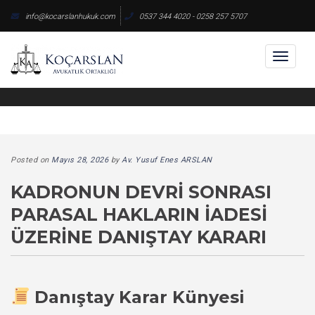
Skip
info@kocarslanhukuk.com
0537 344 4020 - 0258 257 5707
to
content
Toggl
naviga
Posted on
Mayıs 28, 2026
by
Av. Yusuf Enes ARSLAN
KADRONUN DEVRI SONRASI
PARASAL HAKLARIN İADESI
ÜZERINE DANIŞTAY KARARI
Danıştay Karar Künyesi