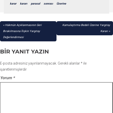
karar
kararı
parasal
sonrası
Üzerine
YAZI
Hükmün Açıklanmasının Geri
Kamulaştırma Bedeli Üzerine Yargıtay
GEZINMESI
Bırakılmasına İlişkin Yargıtay
Kararı
Değerlendirmesi
BIR YANIT YAZIN
E-posta adresiniz yayınlanmayacak.
Gerekli alanlar
*
ile
işaretlenmişlerdir
Yorum
*