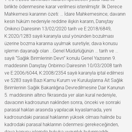
birlikte ödenmesine karar verilmesi istenilmiştir. İlk Derece
Mahkemesi kararının özeti: … İdare Mahkemesince; davanın
kesin hüküm nedeniyle reddine ilişkin kararın, Danıştay
Onikinci Dairesinin 13/02/2020 tarih ve E:2018/6849,
K:2020/1283 sayılı kararıyla usul yönünden bozulması
üzerine bozma kararına uyulmak suretiyle; dava konusu
işlemin dayanağı olan …Genel Müdürlüğünün … tarih ve …
sayılı “Sağlık Birimlerinin Devri” konulu Genel Yazısının 9.
maddesinin Danıştay Onbirinci Dairesinin 10/03/2008 tarih
ve E:2006/6044, K:2008/2354 sayılı kararıyla iptal edilmesi
ve 5283 sayılı Bazı Kamu Kurum ve Kuruluşlarına Ait Sağlık
Birimlerinin Sağlık Bakanlığına Devredilmesine Dair Kanunun
5. maddesinin altıncı fıkrasında yer alan kural nedeniyle,
davacının kadrosunun naklinden sonra, önceki ve sonraki
parasal hakları arasında yapılacak kıyaslamada, yeni
kadrosundaki parasal haklarının yüksek olması halinde bu
kadrodaki parasal haklarının ödenmesi gerekeceğinden,
dava konusu işlemde hukuka uygunluk bulunmadığı