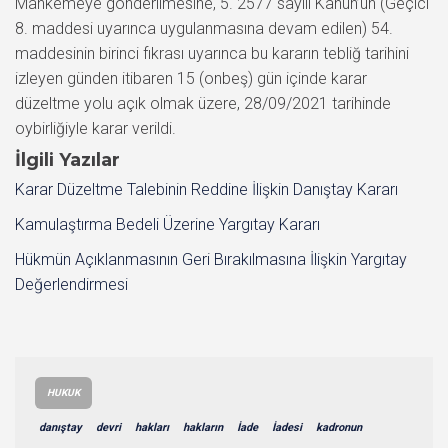
Mahkemeye gönderilmesine, 5. 2577 sayılı Kanun’un (Geçici
8. maddesi uyarınca uygulanmasına devam edilen) 54.
maddesinin birinci fıkrası uyarınca bu kararın tebliğ tarihini
izleyen günden itibaren 15 (onbeş) gün içinde karar
düzeltme yolu açık olmak üzere, 28/09/2021 tarihinde
oybirliğiyle karar verildi.
İlgili Yazılar
Karar Düzeltme Talebinin Reddine İlişkin Danıştay Kararı
Kamulaştırma Bedeli Üzerine Yargıtay Kararı
Hükmün Açıklanmasının Geri Bırakılmasına İlişkin Yargıtay
Değerlendirmesi
HUKUK
danıştay
devri
hakları
hakların
İade
İadesi
kadronun