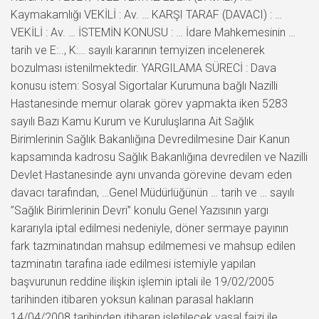
Kaymakamlığı VEKİLİ : Av. … KARŞI TARAF (DAVACI) : …
VEKİLİ : Av. … İSTEMİN KONUSU : … İdare Mahkemesinin …
tarih ve E:.., K:… sayılı kararının temyizen incelenerek
bozulması istenilmektedir. YARGILAMA SÜRECİ : Dava
konusu istem: Sosyal Sigortalar Kurumuna bağlı Nazilli
Hastanesinde memur olarak görev yapmakta iken 5283
sayılı Bazı Kamu Kurum ve Kuruluşlarına Ait Sağlık
Birimlerinin Sağlık Bakanlığına Devredilmesine Dair Kanun
kapsamında kadrosu Sağlık Bakanlığına devredilen ve Nazilli
Devlet Hastanesinde aynı unvanda görevine devam eden
davacı tarafından, …Genel Müdürlüğünün … tarih ve … sayılı
”Sağlık Birimlerinin Devri” konulu Genel Yazısının yargı
kararıyla iptal edilmesi nedeniyle, döner sermaye payının
fark tazminatından mahsup edilmemesi ve mahsup edilen
tazminatın tarafına iade edilmesi istemiyle yapılan
başvurunun reddine ilişkin işlemin iptali ile 19/02/2005
tarihinden itibaren yoksun kalınan parasal hakların
14/04/2008 tarihinden itibaren işletilecek yasal faizi ile