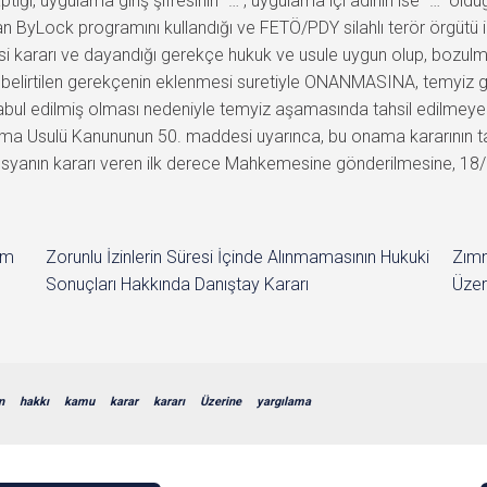
yaptığı, uygulama giriş şifresinin “…”, uygulama içi adının ise “…” oldu
 ByLock programını kullandığı ve FETÖ/PDY silahlı terör örgütü ile
i kararı ve dayandığı gerekçe hukuk ve usule uygun olup, bozulm
da belirtilen gerekçenin eklenmesi suretiyle ONANMASINA, temyiz g
kabul edilmiş olması nedeniyle temyiz aşamasında tahsil edilmeye
ma Usulü Kanununun 50. maddesi uyarınca, bu onama kararının tarafl
syanın kararı veren ilk derece Mahkemesine gönderilmesine, 18/12
im
Zorunlu İzinlerin Süresi İçinde Alınmamasının Hukuki
Zımn
Sonuçları Hakkında Danıştay Kararı
Üzer
n
hakkı
kamu
karar
kararı
Üzerine
yargılama