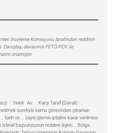
mleri İnceleme Komisyonu tarafından reddinin
r. Danıştay, davacının FETÖ/PDY ile
arını onamıştır.
… Vekili : Av. … Karşı Taraf (Davalı) : …
verilmek suretiyle kamu görevinden çıkarılan
arih ve … sayılı işlemin iptaline karar verilmesi
n istinaf başvurusunun reddine ilişkin … Bölge
nilmektedir. Temyiz İsteminde Bulunan Davacının