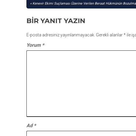
YAZI
Kenevir Ekimi Suçlaması Üzerine Verilen Beraat Hükmünün Bozulmas
GEZINMESI
BIR YANIT YAZIN
E-posta adresiniz yayınlanmayacak.
Gerekli alanlar
*
ile i
Yorum
*
Ad
*