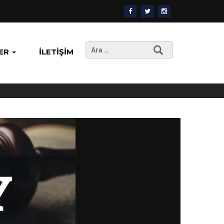
Arama:
ER
İLETIŞIM