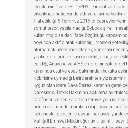
İddialarının Özeti: FETÖ/PDY ile irtibat ve il
çıkarılması neticesinde adil yargılanma hakkının 
ihlal edildiği, 5 Temmuz 2016 öncesi eylemlerin c
somut tespit yapılamadığı, ByLock şifreli mesa
kullanılmış olsa dahi ifade özgürlüğü kapsamınd
boyunca aktif olarak kullandığı, mesleki yeterlili
alınmamak üzere meslekten çıkarılması nedeniyle
yaptırımın ölçülü olması gerektiği, maaş, emeklil
edildiği, Anayasa ve AİHS’e göre bir çok temel h
kararında usul ve esas bakımından hukuka aykırı
hiçbirisine uymadığı belirtilerek temyiz istemini
uygun olan İdare Dava Dairesi kararının gerekç
Dairesince, Tetkik Hakiminin açıklamaları dinle
tarafından verilen kararların temyiz yolu ile inc
bulunması halinde mümkün olup, davacı tarafında
hakkındaki tespitler ile davacı hakkında yürütüle
Valiliği İl Emniyet Müdürlüğü’nün … tarihli … say