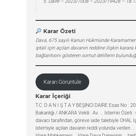
5. Daire – 2023/7008 – 2023/19428 – 18.
Karar Özeti
Dava, 675 sayılı Kanun Hükmünde Kararnamenin 
iptali için açılan davanın reddine ilişkin kar
bağlantısını gösteren somut delillerin bulunduğ
Kararı Görüntüle
Karar İçeriği
T.C. D A N I Ş T A Y BEŞİNCİ DAİRE Esas No : 20
Bakanlığı / ANKARA Vekili : Av. … İstemin Özeti
davacı tarafından, göreve iade talebiyle OHAL İş
istemiyle açılan davanın reddi yolunda verilen … 
İdare Mahkemesi … İdare Dava Dairesinin … tarih