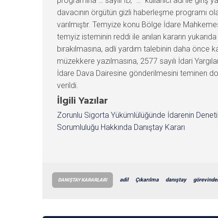
programına … sayılı ID, “…” kullanıcı adı ile giriş 
davacının örgütün gizli haberleşme programı olan
varılmıştır. Temyize konu Bölge İdare Mahkemes
temyiz isteminin reddi ile anılan kararın yukarı
bırakılmasına, adli yardım talebinin daha önce 
müzekkere yazılmasına, 2577 sayılı İdari Yargıla
İdare Dava Dairesine gönderilmesini teminen do
verildi.
İlgili Yazılar
Zorunlu Sigorta Yükümlülüğünde İdarenin Denet
Sorumluluğu Hakkında Danıştay Kararı
adil
Çıkarılma
danıştay
görevinde
DANIŞTAY KARARLARI