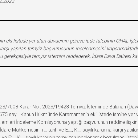
12.2023
eki listede yer alan davacının göreve iade talebinin OHAL İşle
ara karşı yapılan temyiz başvurusunun incelenmesini kapsamaktadı
u gerekçesiyle temyiz istemini reddederek, İdare Dava Dairesi kar
23/7008 Karar No : 2023/19428 Temyiz İsteminde Bulunan (Davacı): 
 : 675 sayılı Kanun Hükmünde Kararnamenin eki listede ismine yer 
lemleri İnceleme Komisyonuna yaptığı başvurunun reddine ilişkin … t
İdare Mahkemesinin … tarih ve E:…, K:… sayılı kararına karşı yapıla
 ve E:…, K:… sayılı kararının temyizen incelenerek bozulması iste