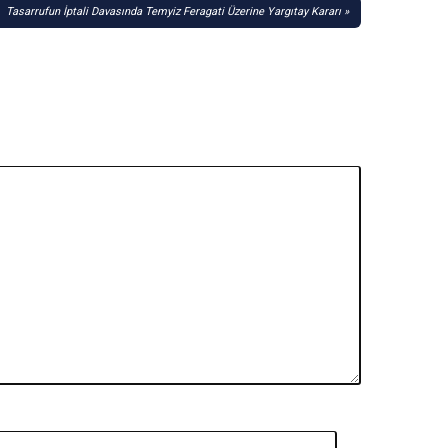
Tasarrufun İptali Davasında Temyiz Feragati Üzerine Yargıtay Kararı