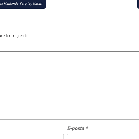
ı Hakkında Yargıtay Kararı
şaretlenmişlerdir
E-posta
*