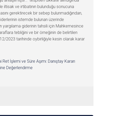
ğu anlaşılmıştır…” tespitleri dikkate alındığında
 iltisak ve irtibatının bulunduğu sonucuna
asını gerektirecek bir sebep bulunmadığından,
iderlerinin istemde bulunan üzerinde
n yargılama giderinin tahsili için Mahkemesince
ara tebliğini ve bir örneğinin de belirtilen
/2023 tarihinde oybirliğiyle kesin olarak karar
i Ret İşlemi ve Süre Aşımı: Danıştay Kararı
ine Değerlendirme