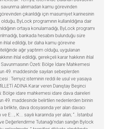
n ve savunma alınmadan kamu görevinden
görevinden çıkarıldığı için masumiyet karinesinin
ı olduğu, ByLock programının kullanıldığına dair
nıldığının ortaya konulamadığı, ByLock programı
ırılmadığı, bankada hesabını bulunduğu süre
n ihlal edildiği, bir daha kamu görevine
eliğinde ağır yaptırım olduğu, uygulanan
ın ihlal edildiği, gerekçeli karar hakkının ihlal
enin Savunmasının Özeti: Bölge İdare Mahkemesi
un’un 49. maddesinde sayılan sebeplerden
cesi : Temyiz isteminin reddi ile usul ve yasaya
MİLLETİ ADINA Karar veren Danıştay Beşinci
dü: Bölge idare mahkemesi idare dava daireleri
nun 49. maddesinde belirtilen nedenlerden birinin
a birlikte, dava dosyasında yer alan davacı
e E:…, K:… sayılı kararında yer alan; “…İstanbul
pit ve Değerlendirme Tutanağı’ndan sanığın Bylock