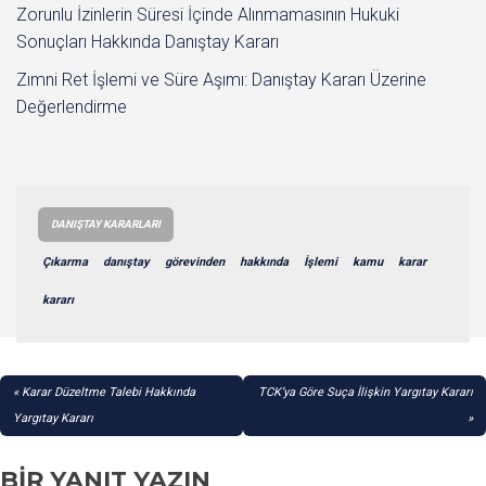
Zorunlu İzinlerin Süresi İçinde Alınmamasının Hukuki
Sonuçları Hakkında Danıştay Kararı
Zımni Ret İşlemi ve Süre Aşımı: Danıştay Kararı Üzerine
Değerlendirme
DANIŞTAY KARARLARI
Çıkarma
danıştay
görevinden
hakkında
İşlemi
kamu
karar
kararı
YAZI
Karar Düzeltme Talebi Hakkında
TCK’ya Göre Suça İlişkin Yargıtay Kararı
GEZINMESI
Yargıtay Kararı
BIR YANIT YAZIN