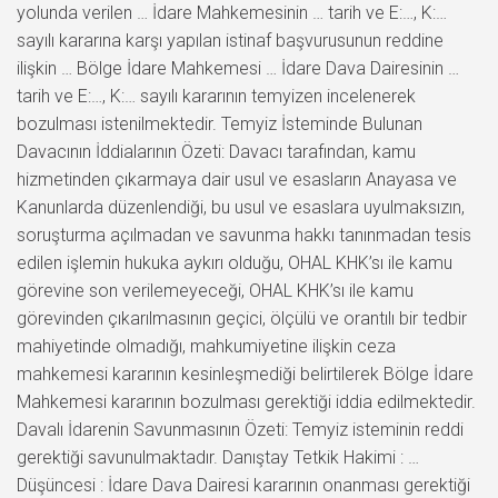
yolunda verilen … İdare Mahkemesinin … tarih ve E:…, K:…
sayılı kararına karşı yapılan istinaf başvurusunun reddine
ilişkin … Bölge İdare Mahkemesi … İdare Dava Dairesinin …
tarih ve E:…, K:… sayılı kararının temyizen incelenerek
bozulması istenilmektedir. Temyiz İsteminde Bulunan
Davacının İddialarının Özeti: Davacı tarafından, kamu
hizmetinden çıkarmaya dair usul ve esasların Anayasa ve
Kanunlarda düzenlendiği, bu usul ve esaslara uyulmaksızın,
soruşturma açılmadan ve savunma hakkı tanınmadan tesis
edilen işlemin hukuka aykırı olduğu, OHAL KHK’sı ile kamu
görevine son verilemeyeceği, OHAL KHK’sı ile kamu
görevinden çıkarılmasının geçici, ölçülü ve orantılı bir tedbir
mahiyetinde olmadığı, mahkumiyetine ilişkin ceza
mahkemesi kararının kesinleşmediği belirtilerek Bölge İdare
Mahkemesi kararının bozulması gerektiği iddia edilmektedir.
Davalı İdarenin Savunmasının Özeti: Temyiz isteminin reddi
gerektiği savunulmaktadır. Danıştay Tetkik Hakimi : …
Düşüncesi : İdare Dava Dairesi kararının onanması gerektiği