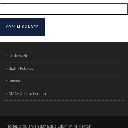
Hakkımızda
Gizlilik Politikası
İletişim
DMCA & İtibar Koruma
"Fikirler, ordulardan daha güçlüdür." W. M. Paxton