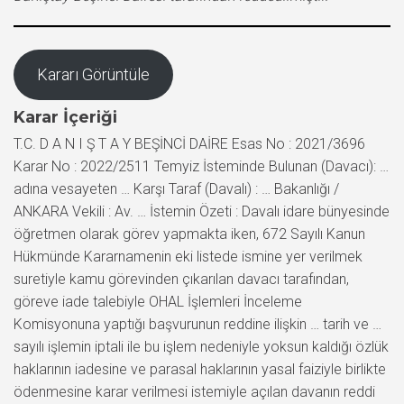
Kararı Görüntüle
Karar İçeriği
T.C. D A N I Ş T A Y BEŞİNCİ DAİRE Esas No : 2021/3696
Karar No : 2022/2511 Temyiz İsteminde Bulunan (Davacı): …
adına vesayeten … Karşı Taraf (Davalı) : … Bakanlığı /
ANKARA Vekili : Av. … İstemin Özeti : Davalı idare bünyesinde
öğretmen olarak görev yapmakta iken, 672 Sayılı Kanun
Hükmünde Kararnamenin eki listede ismine yer verilmek
suretiyle kamu görevinden çıkarılan davacı tarafından,
göreve iade talebiyle OHAL İşlemleri İnceleme
Komisyonuna yaptığı başvurunun reddine ilişkin … tarih ve …
sayılı işlemin iptali ile bu işlem nedeniyle yoksun kaldığı özlük
haklarının iadesine ve parasal haklarının yasal faiziyle birlikte
ödenmesine karar verilmesi istemiyle açılan davanın reddi