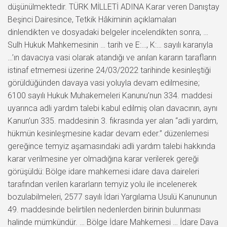
düşünülmektedir. TÜRK MİLLETİ ADINA Karar veren Danıştay
Beşinci Dairesince, Tetkik Hâkiminin açıklamaları
dinlendikten ve dosyadaki belgeler incelendikten sonra, …
Sulh Hukuk Mahkemesinin … tarih ve E:…, K:… sayılı kararıyla
…’ın davacıya vasi olarak atandığı ve anılan kararın tarafların
istinaf etmemesi üzerine 24/03/2022 tarihinde kesinleştiği
görüldüğünden davaya vasi yoluyla devam edilmesine;
6100 sayılı Hukuk Muhakemeleri Kanunu’nun 334. maddesi
uyarınca adli yardım talebi kabul edilmiş olan davacının, aynı
Kanun’un 335. maddesinin 3. fıkrasında yer alan “adli yardım,
hükmün kesinleşmesine kadar devam eder.” düzenlemesi
gereğince temyiz aşamasındaki adli yardım talebi hakkında
karar verilmesine yer olmadığına karar verilerek gereği
görüşüldü: Bölge idare mahkemesi idare dava daireleri
tarafından verilen kararların temyiz yolu ile incelenerek
bozulabilmeleri, 2577 sayılı İdari Yargılama Usulü Kanununun
49. maddesinde belirtilen nedenlerden birinin bulunması
halinde mümkündür. … Bölge İdare Mahkemesi … İdare Dava