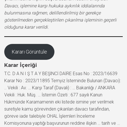
Davacı, işlemine karşı hukuka aykırılık iddialarında
bulunmasına rağmen, delillendirilmiş bir gerekçe
gösterilmeden gerçekleştirilen çıkarılma işleminin geçerli
olduğuna karar verildi.
Kararı Görüntüle
Karar İçeriği
T.C. D A N I Ş T A Y BEŞİNCİ DAİRE Esas No : 2023/16639
Karar No : 2023/11895 Temyiz İsteminde Bulunan (Davacı):
.. Vekili : Av. … Karşı Taraf (Davalı) : … Bakanlığı / ANKARA
Vekili : Huk. Müş. … İstemin Özeti : 677 sayılı Kanun
Hükmünde Kararnamenin eki listede ismine yer verilmek
suretiyle kamu görevinden çıkarılan davacı tarafından,
göreve iade talebiyle OHAL İşlemleri İnceleme
Komisyonuna yaptığı başvurunun reddine ilişkin … tarih ve …