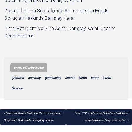
Sorumluluğu Hakkında Danıştay Kararı
Zorunlu İzinlerin Süresi İçinde Alınmamasının Hukuki
Sonuçları Hakkında Danıştay Kararı
Zımni Ret İşlemi ve Süre Aşımı: Danıştay Kararı Üzerine
Değerlendirme
DANIŞTAY KARARLARI
Çıkarma
danıştay
görevinden
İşlemi
kamu
karar
kararı
Üzerine
YAZI
Sanığın Ölüm Halinde Kamu Davasının
TCK 112: Eğitim ve Öğretim Hakkının
GEZINMESI
Düşmesi Hakkında Yargıtay Kararı
Engellenmesi Suçu Detayları