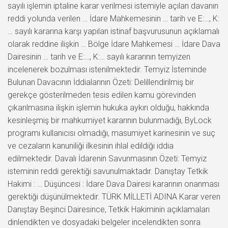
sayılı işlemin iptaline karar verilmesi istemiyle açılan davanın
reddi yolunda verilen … İdare Mahkemesinin … tarih ve E:…, K:
… sayılı kararına karşı yapılan istinaf başvurusunun açıklamalı
olarak reddine ilişkin … Bölge İdare Mahkemesi … İdare Dava
Dairesinin … tarih ve E:…, K:… sayılı kararının temyizen
incelenerek bozulması istenilmektedir. Temyiz İsteminde
Bulunan Davacının İddialarının Özeti: Delillendirilmiş bir
gerekçe gösterilmeden tesis edilen kamu görevinden
çıkarılmasına ilişkin işlemin hukuka aykırı olduğu, hakkında
kesinleşmiş bir mahkumiyet kararının bulunmadığı, ByLock
programı kullanıcısı olmadığı, masumiyet karinesinin ve suç
ve cezaların kanuniliği ilkesinin ihlal edildiği iddia
edilmektedir. Davalı İdarenin Savunmasının Özeti: Temyiz
isteminin reddi gerektiği savunulmaktadır. Danıştay Tetkik
Hakimi : … Düşüncesi : İdare Dava Dairesi kararının onanması
gerektiği düşünülmektedir. TÜRK MİLLETİ ADINA Karar veren
Danıştay Beşinci Dairesince, Tetkik Hakiminin açıklamaları
dinlendikten ve dosyadaki belgeler incelendikten sonra