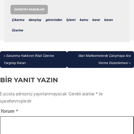
DANIŞTAY KARARLARI
Çıkarma
danıştay
görevinden
İşlemi
kamu
karar
kararı
Üzerine
YAZI
Savunma Hakkının İhlali Üzerine
İdari Mahkemelerde Çalışmaya Ara
GEZINMESI
Yargıtay Kararı
Verme Düzenlemesi
BIR YANIT YAZIN
E-posta adresiniz yayınlanmayacak.
Gerekli alanlar
*
ile
işaretlenmişlerdir
Yorum
*