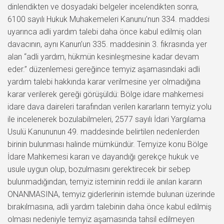
dinlendikten ve dosyadaki belgeler incelendikten sonra,
6100 sayılı Hukuk Muhakemeleri Kanunu’nun 334. maddesi
uyarınca adli yardım talebi daha önce kabul edilmiş olan
davacının, aynı Kanun’un 335. maddesinin 3. fıkrasında yer
alan “adli yardım, hükmün kesinleşmesine kadar devam
eder.” düzenlemesi gereğince temyiz aşamasındaki adli
yardım talebi hakkında karar verilmesine yer olmadığına
karar verilerek gereği görüşüldü: Bölge idare mahkemesi
idare dava daireleri tarafından verilen kararların temyiz yolu
ile incelenerek bozulabilmeleri, 2577 sayılı İdari Yargılama
Usulü Kanununun 49. maddesinde belirtilen nedenlerden
birinin bulunması halinde mümkündür. Temyize konu Bölge
İdare Mahkemesi kararı ve dayandığı gerekçe hukuk ve
usule uygun olup, bozulmasını gerektirecek bir sebep
bulunmadığından, temyiz isteminin reddi ile anılan kararın
ONANMASINA, temyiz giderlerinin istemde bulunan üzerinde
bırakılmasına, adli yardım talebinin daha önce kabul edilmiş
olması nedeniyle temyiz aşamasında tahsil edilmeyen