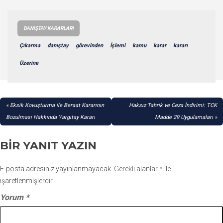
DANIŞTAY KARARLARI
Çıkarma
danıştay
görevinden
İşlemi
kamu
karar
kararı
Üzerine
YAZI
Eksik Kovuşturma ile Beraat Kararının
Haksız Tahrik ve Ceza İndirimi: TCK
GEZINMESI
Bozulması Hakkında Yargıtay Kararı
Madde 29 Uygulamaları
BIR YANIT YAZIN
E-posta adresiniz yayınlanmayacak.
Gerekli alanlar
*
ile
işaretlenmişlerdir
Yorum
*