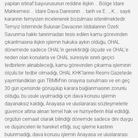
yapılan istinaf başvurusunun reddine ilişkin … Bölge İdare
Mahkemesi … İdare Dava Dairesinin … tarih ve E:…, K:… sayılı
kararının temyizen incelenerek bozulması istenilmektedir.
Temyiz İsteminde Bulunan Davacının İddialarının Özeti:
Savunma hakkı tanınmadan tesis edilen kamu görevinden
çıkarılmasına ilişkin işlemin hukuka aykırı olduğu, OHAL
döneminde sadece OHAL’in gerektirdiği ölçüde ve OHAL’e
neden olan konularla ve OHAL süresiyle sınırlı geçici
tedbirlerin alınabileceği, kamu görevinden çıkarma işleminin
ölçülü bir tedbir olmadığı, OHAL KHK’larının Resmi Gazetede
yayımlandıkları gün TBMM’nin onayına sunulması ve en geç
30 gün içerisinde görüşülüp karara bağlanmasının zorunlu
olduğu, bu usule uyulmadığı için dava konusu işlemin
dayanaksız kaldığı, Anayasa ve uluslararası sözleşmelerle
güvence altına alınan temel hak ve hürriyetlerin ihlal edildiği,
örgütün cemaat olarak bilindiği dönemde sadece dini duygu
ve düşünceleri ile hareket ettiği, suç işleme kastının
bulunmadığı, dava konusu işlemin Anayasa ve uluslararası