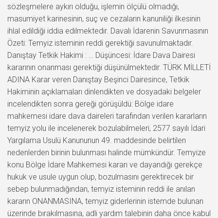
sözleşmelere aykırı olduğu, işlemin ölçülü olmadığı,
masumiyet karinesinin, suç ve cezaların kanuniliği ilkesinin
ihlal edildiği iddia edilmektedir. Davalı İdarenin Savunmasının
Özeti: Temyiz isteminin reddi gerektiği savunulmaktadır.
Danıştay Tetkik Hakimi : … Düşüncesi: İdare Dava Dairesi
kararının onanması gerektiği düşünülmektedir. TÜRK MİLLETİ
ADINA Karar veren Danıştay Beşinci Dairesince, Tetkik
Hakiminin açıklamaları dinlendikten ve dosyadaki belgeler
incelendikten sonra gereği görüşüldü: Bölge idare
mahkemesi idare dava daireleri tarafından verilen kararların
temyiz yolu ile incelenerek bozulabilmeleri, 2577 sayılı İdari
Yargılama Usulü Kanununun 49. maddesinde belirtilen
nedenlerden birinin bulunması halinde mümkündür. Temyize
konu Bölge İdare Mahkemesi kararı ve dayandığı gerekçe
hukuk ve usule uygun olup, bozulmasını gerektirecek bir
sebep bulunmadığından, temyiz isteminin reddi ile anılan
kararın ONANMASINA, temyiz giderlerinin istemde bulunan
üzerinde bırakılmasına, adli yardım talebinin daha önce kabul