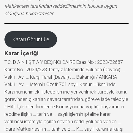
Mahkemesi tarafından reddedilmesinin hukuka uygun
olduğuna hükmetmiştir.
Kararı Görüntüle
Karar İçeriği
T.C. D A N I Ş T A Y BEŞİNCİ DAİRE Esas No : 2023/22687
Karar No : 2024/228 Temyiz İsteminde Bulunan (Davacı): …
Vekili : Av. … Karşı Taraf (Davalı) : … Bakanlığı / ANKARA
Vekili : Av. … İstemin Özeti: 701 sayılı Kanun Hükmünde
Kararnamenin eki listede ismine yer verilmek suretiyle kamu
görevinden çıkarılan davacı tarafından, göreve iade talebiyle
OHAL İşlemleri İnceleme Komisyonuna yaptığı başvurunun
reddine ilişkin … tarih ve … sayılı işlemin iptaline karar
verilmesi istemiyle açılan davanın reddi yolunda verilen …
İdare Mahkemesinin … tarih ve E:…, K:… sayılı kararına karşı