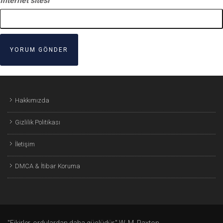
İnternet sitesi
Hakkımızda
Gizlilik Politikası
İletişim
DMCA & İtibar Koruma
"Fikirler, ordulardan daha güçlüdür." W. M. Paxton