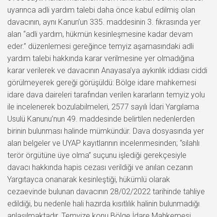
uyarınca adli yardım talebi daha önce kabul edilmiş olan
davacının, aynı Kanun’un 335. maddesinin 3. fıkrasında yer
alan “adli yardım, hükmün kesinleşmesine kadar devam
eder.” düzenlemesi gereğince temyiz aşamasındaki adli
yardım talebi hakkında karar verilmesine yer olmadığına
karar verilerek ve davacının Anayasa’ya aykırılık iddiası ciddi
görülmeyerek gereği görüşüldü: Bölge idare mahkemesi
idare dava daireleri tarafından verilen kararların temyiz yolu
ile incelenerek bozulabilmeleri, 2577 sayılı İdari Yargılama
Usulü Kanunu’nun 49. maddesinde belirtilen nedenlerden
birinin bulunması halinde mümkündür. Dava dosyasında yer
alan belgeler ve UYAP kayıtlarının incelenmesinden; “silahlı
terör örgütüne üye olma” suçunu işlediği gerekçesiyle
davacı hakkında hapis cezası verildiği ve anılan cezanın
Yargıtayca onanarak kesinleştiği, hükümlü olarak
cezaevinde bulunan davacının 28/02/2022 tarihinde tahliye
edildiği, bu nedenle hali hazırda kısıtlılık halinin bulunmadığı
anlaşılmaktadır. Temyize konu Bölge İdare Mahkemesi