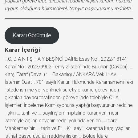
yapılan göreve iade talebinin reddine ilişkin kararın hukuka
uygun olduğuna hükmederek temyiz başvurusunu reddetti.
Kararı Görüntüle
Karar İçeriği
T.C. D A N I Ş T A Y BEŞİNCİ DAİRE Esas No : 2022/13141
Karar No : 2023/9902 Temyiz İsteminde Bulunan (Davacı): …
Karşı Taraf (Davalı) : … Bakanlığı / ANKARA Vekili : Av. …
İstemin Özeti : 701 sayılı Kanun Hükmünde Kararnamenin eki
listede ismine yer verilmek suretiyle kamu görevinden
çıkarılan davacı tarafından, göreve iade talebiyle OHAL
İşlemleri İnceleme Komisyonuna yaptığı başvurunun reddine
ilişkin … tarih ve … sayılı işlemin iptaline karar verilmesi
istemiyle açılan davanın reddi yolunda verilen … İdare
Mahkemesinin … tarih ve E:…, K:…sayılı kararına karşı yapılan
istinaf başvurusunun reddine ilişkin … Bölge İdare