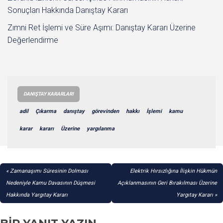
Sonuçları Hakkında Danıştay Kararı
Zımni Ret İşlemi ve Süre Aşımı: Danıştay Kararı Üzerine
Değerlendirme
DANIŞTAY KARARLARI
adil
Çıkarma
danıştay
görevinden
hakkı
İşlemi
kamu
karar
kararı
Üzerine
yargılanma
YAZI
Zamanaşımı Süresinin Dolması
Elektrik Hırsızlığına İlişkin Hükmün
GEZINMESI
Nedeniyle Kamu Davasının Düşmesi
Açıklanmasının Geri Bırakılması Üzerine
Hakkında Yargıtay Kararı
Yargıtay Kararı