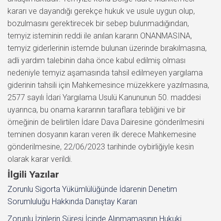
kararı ve dayandığı gerekçe hukuk ve usule uygun olup,
bozulmasını gerektirecek bir sebep bulunmadığından,
temyiz isteminin reddi ile anılan kararın ONANMASINA,
temyiz giderlerinin istemde bulunan üzerinde bırakılmasına,
adli yardım talebinin daha önce kabul edilmiş olması
nedeniyle temyiz aşamasında tahsil edilmeyen yargılama
giderinin tahsili için Mahkemesince müzekkere yazılmasına,
2577 sayılı İdari Yargılama Usulü Kanununun 50. maddesi
uyarınca, bu onama kararının taraflara tebliğini ve bir
örneğinin de belirtilen İdare Dava Dairesine gönderilmesini
teminen dosyanın kararı veren ilk derece Mahkemesine
gönderilmesine, 22/06/2023 tarihinde oybirliğiyle kesin
olarak karar verildi.
İlgili Yazılar
Zorunlu Sigorta Yükümlülüğünde İdarenin Denetim
Sorumluluğu Hakkında Danıştay Kararı
Zorunlu İzinlerin Süresi İçinde Alınmamasının Hukuki