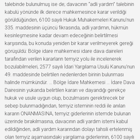
talebinde bulunulmuş ise de; davacının “adli yardım” talebinin
kabulü yönünde ilk derece mahkemesince karar verildiği
görüldüğünden, 6100 sayılı Hukuk Muhakemeleri Kanunu’nun
335. maddesinin üçüncü fıkrasında, adli yardımın, hükmün
kesinleşmesine kadar devam edeceğinin belirtilmesi
karşısında, bu konuda yeniden bir karar verilmeyerek gereği
görüşüldü: Bölge idare mahkemesi idare dava daireleri
tarafından verilen kararların temyiz yolu ile incelenerek
bozulabilmeleri, 2577 sayılı İdari Yargılama Usulü Kanunu’nun
49. maddesinde belirtilen nedenlerden birinin bulunması
halinde mümkündür. … Bölge İdare Mahkemesi … İdare Dava
Dairesinin yukarıda belirtilen kararı ve dayandığı gerekçe
hukuk ve usule uygun olup, bozulmasını gerektirecek bir
sebep bulunmadığından, temyiz isteminin reddi ile anılan
kararın ONANMASINA, temyiz giderlerinin istemde bulunan
üzerinde bırakılmasına, davacının adli yardım istemi kabul
edildiğinden, adli yardım kararından dolayı tahsili ertelenmiş
olan temyiz aşamasındaki yargılama giderlerinin, 6100 sayılı