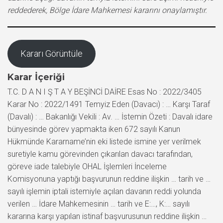
reddederek, Bölge İdare Mahkemesi kararını onaylamıştır.
Kararı Görüntüle
Karar İçeriği
T.C. D A N I Ş T A Y BEŞİNCİ DAİRE Esas No : 2022/3405
Karar No : 2022/1491 Temyiz Eden (Davacı) : … Karşı Taraf
(Davalı) : … Bakanlığı Vekili : Av. … İstemin Özeti : Davalı idare
bünyesinde görev yapmakta iken 672 sayılı Kanun
Hükmünde Kararname’nin eki listede ismine yer verilmek
suretiyle kamu görevinden çıkarılan davacı tarafından,
göreve iade talebiyle OHAL İşlemleri İnceleme
Komisyonuna yaptığı başvurunun reddine ilişkin … tarih ve …
sayılı işlemin iptali istemiyle açılan davanın reddi yolunda
verilen … İdare Mahkemesinin … tarih ve E:…, K:… sayılı
kararına karşı yapılan istinaf başvurusunun reddine ilişkin …