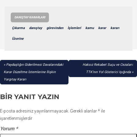
DANIŞTAY KARARLARI
Çıkarma
danıştay
görevinden
İşlemleri
kamu
karar
kararı
Üzerine
YAZI
Paydaşlığın Giderilmesi Davalarındaki
Haksız Rekabet Suçu ve Cezaları:
GEZINMESI
Karar Düzeltme İstemlerine İlişkin
TTK’nın Yol Gösterici Işığında
Yargıtay Kararı
BIR YANIT YAZIN
E-posta adresiniz yayınlanmayacak.
Gerekli alanlar
*
ile
işaretlenmişlerdir
Yorum
*