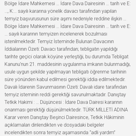
Bölge İdare Mahkemesi … İdare Dava Dairesinin … tarih ve E:
…, K:… sayılı kararına yönelik davacı tarafından yapılan
temyiz başvurusunun süre aşımı nedeniyle reddine ilişkin …
Bölge İdare Mahkemesi … İdare Dava Dairesinin … tarih ve E:
… sayılı kararının temyizen incelenerek bozulması
istenilmektedir. Temyiz İsteminde Bulunan Davacının
İddialarının Özeti: Davacı tarafından; tebligatın yapıldığı
tarihte geçici olarak köyüne yerleştiği, bu durumda Tebligat
Kanunu’nun 21. maddesinin uygulanma imkanın bulunmadığı,
usule uygun şekilde yapılmayan tebligatı öğrenme tarihinin
süre yönünden kabul edilmesi gerektiği iddia edilmektedir.
Davalı İdarenin Savunmasının Özeti: Davalı idare tarafından
temyiz isteminin reddi gerektiği savunulmaktadır. Danıştay
Tetkik Hakimi : … Düşüncesi : İdare Dava Dairesi kararının
onanması gerektiği düşünülmektedir. TÜRK MİLLETİ ADINA
Karar veren Danıştay Beşinci Dairesince, Tetkik Hâkiminin
açıklamaları dinlendikten ve dosyadaki belgeler
incelendikten sonra temyiz aşamasında “adli yardım”