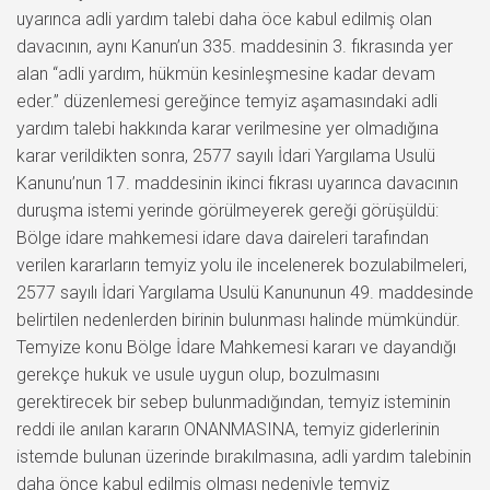
uyarınca adli yardım talebi daha öce kabul edilmiş olan
davacının, aynı Kanun’un 335. maddesinin 3. fıkrasında yer
alan “adli yardım, hükmün kesinleşmesine kadar devam
eder.” düzenlemesi gereğince temyiz aşamasındaki adli
yardım talebi hakkında karar verilmesine yer olmadığına
karar verildikten sonra, 2577 sayılı İdari Yargılama Usulü
Kanunu’nun 17. maddesinin ikinci fıkrası uyarınca davacının
duruşma istemi yerinde görülmeyerek gereği görüşüldü:
Bölge idare mahkemesi idare dava daireleri tarafından
verilen kararların temyiz yolu ile incelenerek bozulabilmeleri,
2577 sayılı İdari Yargılama Usulü Kanununun 49. maddesinde
belirtilen nedenlerden birinin bulunması halinde mümkündür.
Temyize konu Bölge İdare Mahkemesi kararı ve dayandığı
gerekçe hukuk ve usule uygun olup, bozulmasını
gerektirecek bir sebep bulunmadığından, temyiz isteminin
reddi ile anılan kararın ONANMASINA, temyiz giderlerinin
istemde bulunan üzerinde bırakılmasına, adli yardım talebinin
daha önce kabul edilmiş olması nedeniyle temyiz