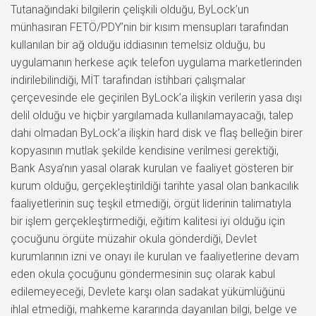
Tutanağındaki bilgilerin çelişkili olduğu, ByLock’un
münhasıran FETÖ/PDY’nin bir kısım mensupları tarafından
kullanılan bir ağ olduğu iddiasının temelsiz olduğu, bu
uygulamanın herkese açık telefon uygulama marketlerinden
indirilebilindiği, MİT tarafından istihbari çalışmalar
çerçevesinde ele geçirilen ByLock’a ilişkin verilerin yasa dışı
delil olduğu ve hiçbir yargılamada kullanılamayacağı, talep
dahi olmadan ByLock’a ilişkin hard disk ve flaş belleğin birer
kopyasının mutlak şekilde kendisine verilmesi gerektiği,
Bank Asya’nın yasal olarak kurulan ve faaliyet gösteren bir
kurum olduğu, gerçekleştirildiği tarihte yasal olan bankacılık
faaliyetlerinin suç teşkil etmediği, örgüt liderinin talimatıyla
bir işlem gerçekleştirmediği, eğitim kalitesi iyi olduğu için
çocuğunu örgüte müzahir okula gönderdiği, Devlet
kurumlarının izni ve onayı ile kurulan ve faaliyetlerine devam
eden okula çocuğunu göndermesinin suç olarak kabul
edilemeyeceği, Devlete karşı olan sadakat yükümlüğünü
ihlal etmediği, mahkeme kararında dayanılan bilgi, belge ve