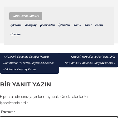
DANIŞTAY KARARLARI
Çıkarma
danıştay
görevinden
İşlemleri
kamu
karar
kararı
Üzerine
YAZI
Hırsızlık Suçunda Sanığın Hukuki
Nitelikli Hırsızlık ve Akıl Hastalığı
GEZINMESI
Durumunun Yeniden Değerlendirilmesi
Savunması Hakkında Yargıtay Kararı
Hakkında Yargıtay Kararı
BIR YANIT YAZIN
E-posta adresiniz yayınlanmayacak.
Gerekli alanlar
*
ile
işaretlenmişlerdir
Yorum
*