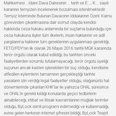
Mahkemesi …İdare Dava Dairesinin … tarih ve E:…, K:… sayılı
kararının temyizen incelenerek bozulması istenilmektedir.
Temyiz İsteminde Bulunan Davacının İddialarının Özeti: Kamu
görevinden çıkarılmasına dair somut olayda kendisi
hakkında ceza hukuku anlamında bir suçlama bulunduğu için
ceza hukukuna ilişkin tüm ilkelerin, insan haklarının ve adil
yargılanma hakkının tüm gereklerinin uygulanması gerektiği,
FETÖ/PDY’nin ilk olarak 26 Mayıs 2016 tarihli MGK kararında
terör örgütü olarak kabul edildiği, bu tarihten önceki
faaliyetlerden sorumlu tutulamayacağı, terör örgütü üyeliği
suçunun ancak kasten işlenebilen bir suç olduğu, kendisine
atfedilen eylemlerin tamamının gerçekleştiği tarihte
yasaların izin verdiği legal faaliyetler olduğu, olağanüstü hal
dönemlerinde çıkarılan KHK’lar ile yalnızca OHAL süresince
ve OHAL’in gerekli kıldığı konularda geçici tedbirlerin
alınabileceği, irtibat ve iltisak kavramlarının muğlak terimler
olduğu, ByLock isimli programı indirmediği ve kullanmadığı,
evine gelen herkesin internet şifresini bildiği, ByLock Tespit