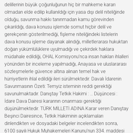
delillerinin büyük çoğunluğunun hiç bir mahkeme kararı
olmadan elde edilip kullanıldığı için yasa dışı delil niteliğinde
olduğu, savunma hakkı tanınmadan kamu görevinden
çıkarıldığı, dava konusu işlemde somut hiçbir delil ve
gerekçenin gösterilmediği, fişleme niteliğindeki listelerin
dava konusu işleme dayanak alındığı, milletlerarası hukuktan
doğan yükümlülüklere uyulmadığı ve çekirdek haklara
müdahale edildiği, OHAL Komisyonu’nca insan hakları ihlalleri
yönünden bir inceleme yapılmadığı, Anayasa ve uluslararası
sözleşmelerle güvence altına alınan temel hak ve
hürriyetlerin ihlal edildiği ileri sürülmektedir. Davalı İdarenin
Savunmasının Özeti: Temyiz isteminin reddi gerektiği
savunulmaktadır. Danıştay Tetkik Hakimi : … Düşüncesi :
İdare Dava Dairesi kararının onanması gerektiği
düşünülmektedir. TÜRK MİLLETİ ADINA Karar veren Danıştay
Beşinci Dairesince, Tetkik Hakiminin açıklamaları
dinlendikten ve dosyadaki belgeler incelendikten sonra,
6100 sayılı Hukuk Muhakemeleri Kanunu’nun 334. maddesi