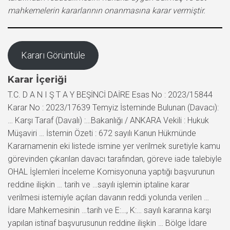
mahkemelerin kararlarının onanmasına karar vermiştir.
Kararı Görüntüle
Karar İçeriği
T.C. D A N I Ş T A Y BEŞİNCİ DAİRE Esas No : 2023/15844
Karar No : 2023/17639 Temyiz İsteminde Bulunan (Davacı):
… Karşı Taraf (Davalı) :…Bakanlığı / ANKARA Vekili : Hukuk
Müşaviri … İstemin Özeti : 672 sayılı Kanun Hükmünde
Kararnamenin eki listede ismine yer verilmek suretiyle kamu
görevinden çıkarılan davacı tarafından, göreve iade talebiyle
OHAL İşlemleri İnceleme Komisyonuna yaptığı başvurunun
reddine ilişkin … tarih ve …sayılı işlemin iptaline karar
verilmesi istemiyle açılan davanın reddi yolunda verilen …
İdare Mahkemesinin …tarih ve E:…, K:… sayılı kararına karşı
yapılan istinaf başvurusunun reddine ilişkin … Bölge İdare