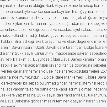
yasal bir davranış olduğu, Bank Asya nezdindeki hesap hareketlerin
 göstermesi sebebiyle söz konusu bankayı tercih ettiği, yasal bir 
enin söz konusu sendikaya üye olunmasını teşvik ettiği, evinin y
t edilen eylemlerin tamamının yasal olduğu, idari işlem ile suç 
 kanunlarda düzenlendiği, bu usul ve esaslara uyulmaksızın tesis e
kı kullandırılmadığı, hukuki güvenlik, suç ve cezaların kanuniliği v
 hakkının ihlal edildiği, eksik araştırma ve eksik değerlendirme ile ve
 İdarenin Savunmasının Özeti: Davalı idare tarafından; Bölge İda
ddialarının 2577 sayılı Kanun’un 49. maddesinde sayılan sebeplerde
tay Tetkik Hakimi : … Düşüncesi : İdari Dava Dairesi kararının on
Tetkik Hâkiminin açıklamaları dinlendikten ve dosyadaki belgeler
verilen kararların temyiz yolu ile incelenerek bozulabilmeleri, 257
ması halinde mümkündür. … Bölge İdare Mahkemesi … İdare Dava Dai
 gerektirecek bir sebep bulunmadığından, temyiz isteminin reddi
sına, adli yardım talebinin daha önce kabul edilmiş olması neden
üzekkere yazılmasına, 2577 sayılı İdari Yargılama Usulü Kanunu’
en İdare Dava Dairesine gönderilmesini teminen dosyanın kararı ve