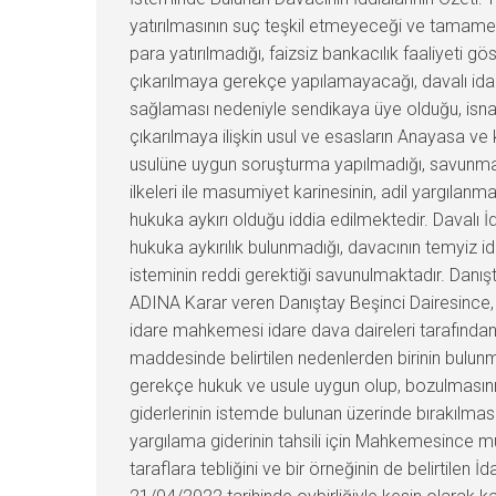
yatırılmasının suç teşkil etmeyeceği ve tamamen 
para yatırılmadığı, faizsiz bankacılık faaliyeti
çıkarılmaya gerekçe yapılamayacağı, davalı idar
sağlaması nedeniyle sendikaya üye olduğu, isna
çıkarılmaya ilişkin usul ve esasların Anayasa ve
usulüne uygun soruşturma yapılmadığı, savunma hak
ilkeleri ile masumiyet karinesinin, adil yargılanma
hukuka aykırı olduğu iddia edilmektedir. Davalı
hukuka aykırılık bulunmadığı, davacının temyiz i
isteminin reddi gerektiği savunulmaktadır. Danış
ADINA Karar veren Danıştay Beşinci Dairesince, 
idare mahkemesi idare dava daireleri tarafından 
maddesinde belirtilen nedenlerden birinin bulun
gerekçe hukuk ve usule uygun olup, bozulmasını
giderlerinin istemde bulunan üzerinde bırakılma
yargılama giderinin tahsili için Mahkemesince m
taraflara tebliğini ve bir örneğinin de belirtil