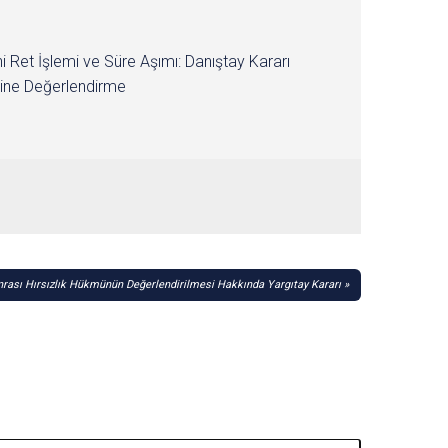
i Ret İşlemi ve Süre Aşımı: Danıştay Kararı
ine Değerlendirme
rası Hırsızlık Hükmünün Değerlendirilmesi Hakkında Yargıtay Kararı