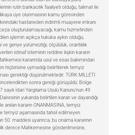
in rutin bankacılık faaliyeti olduğu, talimat ile
sendikaya üye olunmasının kamu görevinden
akınındaki hastaneden indirimli muayene imkanı
ve ceza oluşturulamayacağı, kamu hizmetinden
dilen işlemin açıkça hukuka aykırı olduğu,
e geriye yürümezliği, ölçülülük, orantılılık
rilen istinaf isteminin reddine ilişkin kararın
re Mahkemesi kararında usul ve esas bakımından
n hiçbirisine uymadığı belirtilerek temyiz
anması gerektiği düşünülmektedir. TÜRK MİLLETİ
 incelendikten sonra gereği görüşüldü: Bölge
7 sayılı İdari Yargılama Usulü Kanunu’nun 49.
resinin yukarıda belirtilen kararı ve dayandığı
 ile anılan kararın ONANMASINA, temyiz
iyle temyiz aşamasında tahsil edilmeyen
nun 50. maddesi uyarınca, bu onama kararının
ren ilk derece Mahkemesine gönderilmesine,