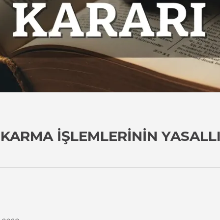
KARMA İŞLEMLERININ YASALLI
i