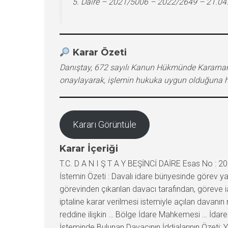
5. Daire – 2021/5006 – 2022/2649 – 21.04
Karar Özeti
Danıştay, 672 sayılı Kanun Hükmünde Kararnam
onaylayarak, işlemin hukuka uygun olduğuna h
Kararı Görüntüle
Karar İçeriği
T.C. D A N I Ş T A Y BEŞİNCİ DAİRE Esas No : 20
İstemin Özeti : Davalı idare bünyesinde görev 
görevinden çıkarılan davacı tarafından, göreve i
iptaline karar verilmesi istemiyle açılan davanın
reddine ilişkin … Bölge İdare Mahkemesi … İdare 
İsteminde Bulunan Davacının İddialarının Özeti: Y