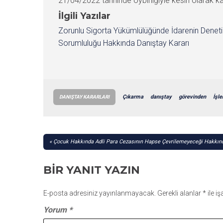
21/04/2022 tarihinde oybirliğiyle kesin olarak kar
İlgili Yazılar
Zorunlu Sigorta Yükümlülüğünde İdarenin Denet
Sorumluluğu Hakkında Danıştay Kararı
Çıkarma
danıştay
görevinden
İşle
DANIŞTAY KARARLARI
YAZI
Çocuk Hakkında Adli Para Cezasının Hapse Çevrilemeyeceği Hakkınd
GEZINMESI
BIR YANIT YAZIN
E-posta adresiniz yayınlanmayacak.
Gerekli alanlar
*
ile i
Yorum
*