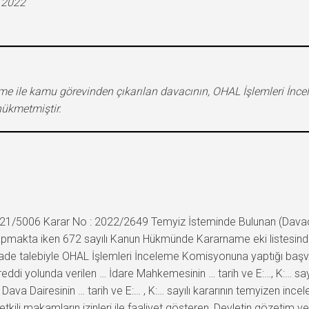
.2022
e ile kamu görevinden çıkarılan davacının, OHAL İşlemleri İn
ükmetmiştir.
21/5006 Karar No : 2022/2649 Temyiz İsteminde Bulunan (Davacı): …
yapmakta iken 672 sayılı Kanun Hükmünde Kararname eki listesind
ade talebiyle OHAL İşlemleri İnceleme Komisyonuna yaptığı başvurun
 reddi yolunda verilen … İdare Mahkemesinin … tarih ve E:…, K:… say
Dava Dairesinin … tarih ve E:… , K:… sayılı kararının temyizen inc
etkili makamların izinleri ile faaliyet gösteren, Devletin gözetim 