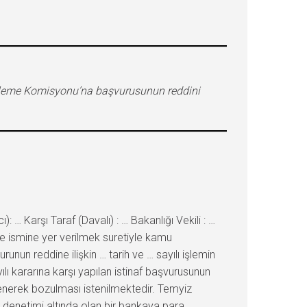
celeme Komisyonu’na başvurusunun reddini
 Karşı Taraf (Davalı) : … Bakanlığı Vekili : …
e ismine yer verilmek suretiyle kamu
un reddine ilişkin … tarih ve … sayılı işlemin
ılı kararına karşı yapılan istinaf başvurusunun
elenerek bozulması istenilmektedir. Temyiz
ve denetimi altında olan bir bankaya para