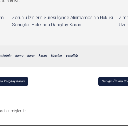
ar verildi.
im
Zorunlu İzinlerin Süresi İçinde Alınmamasının Hukuki
Zımn
Sonuçları Hakkında Danıştay Kararı
Üzer
mlerinin
kamu
karar
kararı
Üzerine
yasallığı
a Yargıtay Kararı
Sanığın Ölümü Son
şaretlenmişlerdir