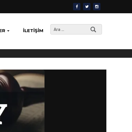
Arama:
ER
İLETIŞIM