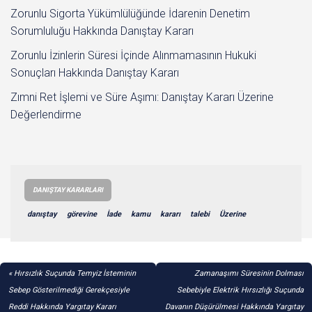
Zorunlu Sigorta Yükümlülüğünde İdarenin Denetim
Sorumluluğu Hakkında Danıştay Kararı
Zorunlu İzinlerin Süresi İçinde Alınmamasının Hukuki
Sonuçları Hakkında Danıştay Kararı
Zımni Ret İşlemi ve Süre Aşımı: Danıştay Kararı Üzerine
Değerlendirme
DANIŞTAY KARARLARI
danıştay
görevine
İade
kamu
kararı
talebi
Üzerine
YAZI
Hırsızlık Suçunda Temyiz İsteminin
Zamanaşımı Süresinin Dolması
GEZINMESI
Sebep Gösterilmediği Gerekçesiyle
Sebebiyle Elektrik Hırsızlığı Suçunda
Reddi Hakkında Yargıtay Kararı
Davanın Düşürülmesi Hakkında Yargıtay