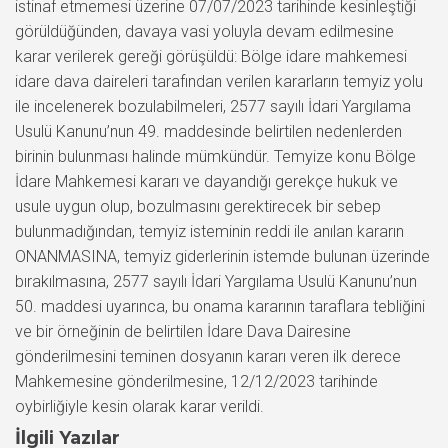
istinaf etmemesi üzerine 07/07/2023 tarihinde kesinleştiği
görüldüğünden, davaya vasi yoluyla devam edilmesine
karar verilerek gereği görüşüldü: Bölge idare mahkemesi
idare dava daireleri tarafından verilen kararların temyiz yolu
ile incelenerek bozulabilmeleri, 2577 sayılı İdari Yargılama
Usulü Kanunu’nun 49. maddesinde belirtilen nedenlerden
birinin bulunması halinde mümkündür. Temyize konu Bölge
İdare Mahkemesi kararı ve dayandığı gerekçe hukuk ve
usule uygun olup, bozulmasını gerektirecek bir sebep
bulunmadığından, temyiz isteminin reddi ile anılan kararın
ONANMASINA, temyiz giderlerinin istemde bulunan üzerinde
bırakılmasına, 2577 sayılı İdari Yargılama Usulü Kanunu’nun
50. maddesi uyarınca, bu onama kararının taraflara tebliğini
ve bir örneğinin de belirtilen İdare Dava Dairesine
gönderilmesini teminen dosyanın kararı veren ilk derece
Mahkemesine gönderilmesine, 12/12/2023 tarihinde
oybirliğiyle kesin olarak karar verildi.
İlgili Yazılar