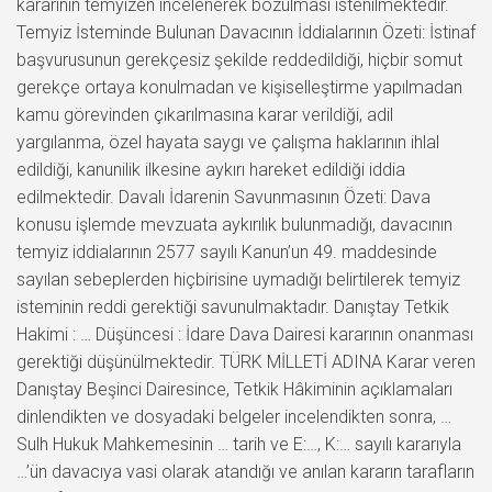
kararının temyizen incelenerek bozulması istenilmektedir.
Temyiz İsteminde Bulunan Davacının İddialarının Özeti: İstinaf
başvurusunun gerekçesiz şekilde reddedildiği, hiçbir somut
gerekçe ortaya konulmadan ve kişiselleştirme yapılmadan
kamu görevinden çıkarılmasına karar verildiği, adil
yargılanma, özel hayata saygı ve çalışma haklarının ihlal
edildiği, kanunilik ilkesine aykırı hareket edildiği iddia
edilmektedir. Davalı İdarenin Savunmasının Özeti: Dava
konusu işlemde mevzuata aykırılık bulunmadığı, davacının
temyiz iddialarının 2577 sayılı Kanun’un 49. maddesinde
sayılan sebeplerden hiçbirisine uymadığı belirtilerek temyiz
isteminin reddi gerektiği savunulmaktadır. Danıştay Tetkik
Hakimi : … Düşüncesi : İdare Dava Dairesi kararının onanması
gerektiği düşünülmektedir. TÜRK MİLLETİ ADINA Karar veren
Danıştay Beşinci Dairesince, Tetkik Hâkiminin açıklamaları
dinlendikten ve dosyadaki belgeler incelendikten sonra, …
Sulh Hukuk Mahkemesinin … tarih ve E:…, K:… sayılı kararıyla
…’ün davacıya vasi olarak atandığı ve anılan kararın tarafların