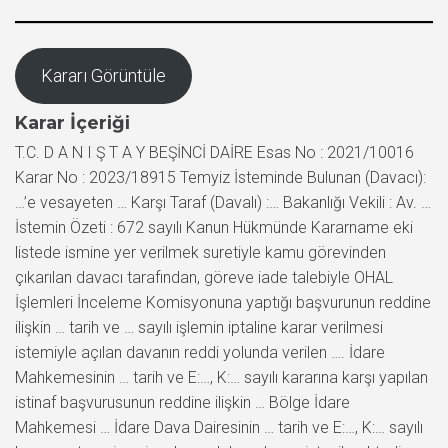
Kararı Görüntüle
Karar İçeriği
T.C. D A N I Ş T A Y BEŞİNCİ DAİRE Esas No : 2021/10016
Karar No : 2023/18915 Temyiz İsteminde Bulunan (Davacı):
…’e vesayeten … Karşı Taraf (Davalı) :… Bakanlığı Vekili : Av. …
İstemin Özeti : 672 sayılı Kanun Hükmünde Kararname eki
listede ismine yer verilmek suretiyle kamu görevinden
çıkarılan davacı tarafından, göreve iade talebiyle OHAL
İşlemleri İnceleme Komisyonuna yaptığı başvurunun reddine
ilişkin … tarih ve … sayılı işlemin iptaline karar verilmesi
istemiyle açılan davanın reddi yolunda verilen …. İdare
Mahkemesinin … tarih ve E:…, K:… sayılı kararına karşı yapılan
istinaf başvurusunun reddine ilişkin … Bölge İdare
Mahkemesi … İdare Dava Dairesinin … tarih ve E:…, K:… sayılı