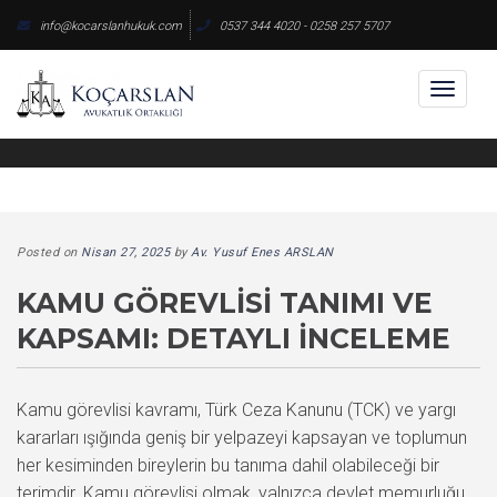
Skip
info@kocarslanhukuk.com
0537 344 4020 - 0258 257 5707
to
content
Toggl
naviga
Posted on
Nisan 27, 2025
by
Av. Yusuf Enes ARSLAN
KAMU GÖREVLISI TANIMI VE
KAPSAMI: DETAYLI İNCELEME
Kamu görevlisi kavramı, Türk Ceza Kanunu (TCK) ve yargı
kararları ışığında geniş bir yelpazeyi kapsayan ve toplumun
her kesiminden bireylerin bu tanıma dahil olabileceği bir
terimdir. Kamu görevlisi olmak, yalnızca devlet memurluğu