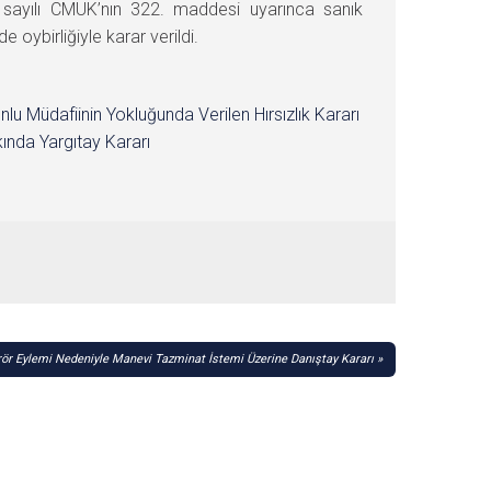
sayılı CMUK’nın 322. maddesi uyarınca sanık
birliğiyle karar verildi.
nlu Müdafiinin Yokluğunda Verilen Hırsızlık Kararı
ında Yargıtay Kararı
rör Eylemi Nedeniyle Manevi Tazminat İstemi Üzerine Danıştay Kararı