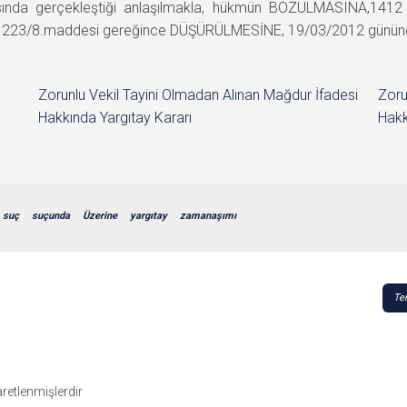
asında gerçekleştiği anlaşılmakla, hükmün BOZULMASINA,1412 
 223/8.maddesi gereğince DÜŞÜRÜLMESİNE, 19/03/2012 gününde oy
Zorunlu Vekil Tayini Olmadan Alınan Mağdur İfadesi
Zoru
Hakkında Yargıtay Kararı
Hakk
suç
suçunda
Üzerine
yargıtay
zamanaşımı
Te
şaretlenmişlerdir