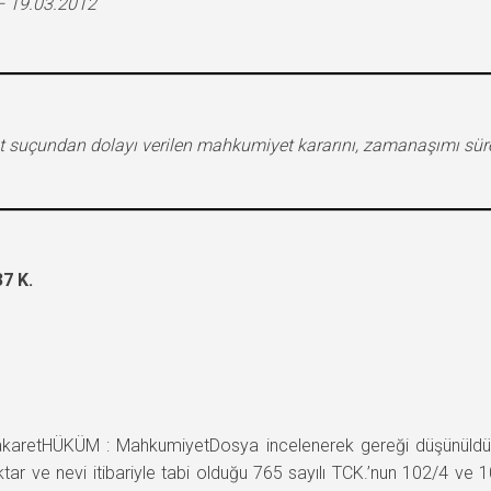
– 19.03.2012
et suçundan dolayı verilen mahkumiyet kararını, zamanaşımı sür
7 K.
retHÜKÜM : MahkumiyetDosya incelenerek gereği düşünüldü;San
tar ve nevi itibariyle tabi olduğu 765 sayılı TCK.’nun 102/4 ve