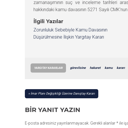
zamanaşımının suç ve inceleme tarihleri ar
hakkındaki kamu davasının 5271 Sayılı CMK’nun
İlgili Yazılar
Zorunluluk Sebebiyle Kamu Davasının
Düşürülmesine İlişkin Yargıtay Kararı
görevlisine
hakaret
kamu
kararı
YARGITAY KARARLARI
YAZI
İmar Planı Değişikliği Üzerine Danıştay Kararı
GEZINMESI
BIR YANIT YAZIN
E-posta adresiniz yayınlanmayacak.
Gerekli alanlar
*
ile i