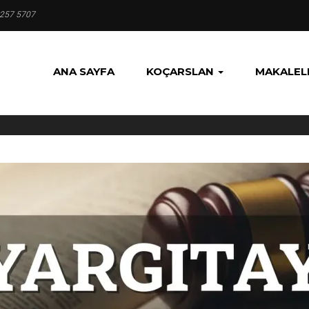
 257 5707
ANA SAYFA
KOÇARSLAN
MAKALEL