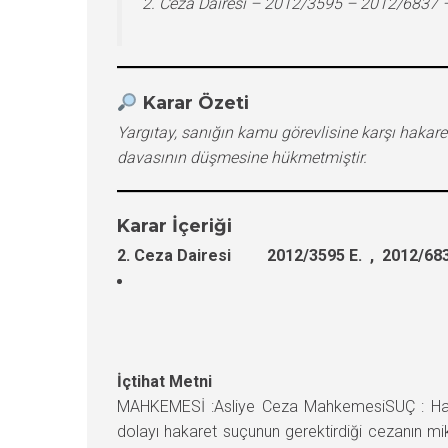
2. Ceza Dairesi – 2012/3595 – 2012/6837 
Karar Özeti
Yargıtay, sanığın kamu görevlisine karşı hakar
davasının düşmesine hükmetmiştir.
Karar İçeriği
2. Ceza Dairesi 2012/3595 E. , 2012/683
İçtihat Metni
MAHKEMESİ :Asliye Ceza MahkemesiSUÇ : Haka
dolayı hakaret suçunun gerektirdiği cezanın mik