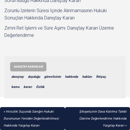
Sorumluluğu Hakkında Danıştay Kararı
Zorunlu İzinlerin Süresi İçinde Alınmamasının Hukuki
Sonuçları Hakkında Danıştay Kararı
Zımni Ret İşlemi ve Süre Aşımı: Danıştay Kararı Üzerine
Değerlendirme
DANIŞTAY KARARLARI
danıştay
duyduğu
görevlisinin
hakkında
hakları
İhtiyaç
kamu
kararı
Özlük
YAZI
Hırsızlık Suçunda Sanığın Hukuki
Şikayetçinin Dava Katılma Talebi
GEZINMESI
Durumunun Yeniden Değerlendirilmesi
Üzerine Değerlendirme Hakkında
Hakkında Yargıtay Kararı
Yargıtay Kararı