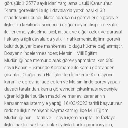
görüşüldü: 2577 sayılı İdari Yargılama Usulü Kanunu’nun
“Kamu görevlileri ile ilgili davalarda yetki” başlıklı 33.
maddesinin üçüncü fıkrasında; kamu görevlilerinin görevle
ilişkisinin kesilmesi sonucunu doğurmayan disiplin cezaları
ile ilerleme, yükselme, sicil, intibak ve diğer özlük ve parasal
haklarıyla ilgili davalarda yetkili mahkemenin, ilgilinin görevli
bulunduğu yer idare mahkemesi olduğu hükme bağlanmıştır.
Dosyanın incelenmesinden; Mersin İl Milli Eğitim
Müdürlüğünde memur olarak görev yapmakta iken 686
sayılı Kanun Hükmünde Kararname ile kamu görevinden
çıkarılan, Olağanüstü Hal İşlemleri İnceleme Komisyonu
kararı ile görevine iade edilen ve Mersin ilinde görev yapan
davacı tarafından, kamu görevinden çıkarılması nedeniyle
uğranıldığı ileri sürülen maddi ve manevi zararlarının
karşılanması istemiyle yaptığı 16/03/2023 tarihli başvurunun
reddine ilişkin Yenişehir Kaymakamlığı İlçe Milli Eğitim
Müdürlüğünün … tarih ve … sayılı işleminin iptali ile fazlaya
ilişkin hakları saklı kalmak kaydıyla banka promosyonu,