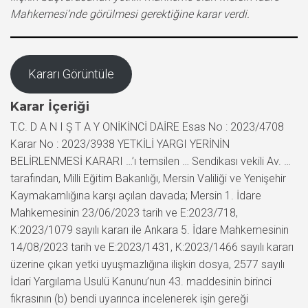
Mahkemesi’nde görülmesi gerektiğine karar verdi.
Kararı Görüntüle
Karar İçeriği
T.C. D A N I Ş T A Y ONİKİNCİ DAİRE Esas No : 2023/4708
Karar No : 2023/3938 YETKİLİ YARGI YERİNİN
BELİRLENMESİ KARARI …’ı temsilen … Sendikası vekili Av. …
tarafından, Milli Eğitim Bakanlığı, Mersin Valiliği ve Yenişehir
Kaymakamlığına karşı açılan davada; Mersin 1. İdare
Mahkemesinin 23/06/2023 tarih ve E:2023/718,
K:2023/1079 sayılı kararı ile Ankara 5. İdare Mahkemesinin
14/08/2023 tarih ve E:2023/1431, K:2023/1466 sayılı kararı
üzerine çıkan yetki uyuşmazlığına ilişkin dosya, 2577 sayılı
İdari Yargılama Usulü Kanunu’nun 43. maddesinin birinci
fıkrasının (b) bendi uyarınca incelenerek işin gereği