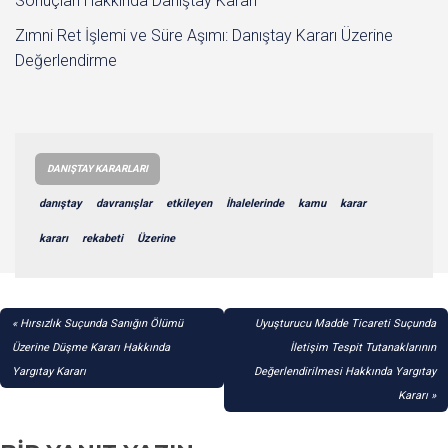
Sonuçları Hakkında Danıştay Kararı
Zımni Ret İşlemi ve Süre Aşımı: Danıştay Kararı Üzerine
Değerlendirme
DANIŞTAY KARARLARI
danıştay
davranışlar
etkileyen
İhalelerinde
kamu
karar
kararı
rekabeti
Üzerine
YAZI
Hırsızlık Suçunda Sanığın Ölümü
Uyuşturucu Madde Ticareti Suçunda
GEZINMESI
Üzerine Düşme Kararı Hakkında
İletişim Tespit Tutanaklarının
Yargıtay Kararı
Değerlendirilmesi Hakkında Yargıtay
Kararı