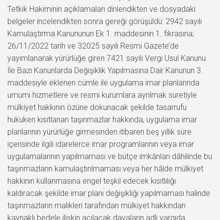
Tetkik Hakiminin açıklamaları dinlendikten ve dosyadaki
belgeler incelendikten sonra gereği görüşüldü: 2942 sayılı
Kamulaştırma Kanununun Ek 1. maddesinin 1. fıkrasına;
26/11/2022 tarih ve 32025 sayılı Resmi Gazete’de
yayımlanarak yürürlüğe giren 7421 sayılı Vergi Usul Kanunu
İle Bazı Kanunlarda Değişiklik Yapılmasına Dair Kanunun 3.
maddesiyle eklenen cümle ile uygulama imar planlarında
umumi hizmetlere ve resmi kurumlara ayrılmak suretiyle
mülkiyet hakkının özüne dokunacak şekilde tasarrufu
hukuken kısıtlanan taşınmazlar hakkında, uygulama imar
planlarının yürürlüğe girmesinden itibaren beş yıllık süre
içerisinde ilgili idarelerce imar programlarının veya imar
uygulamalarının yapılmaması ve bütçe imkânları dâhilinde bu
taşınmazların kamulaştırılmaması veya her hâlde mülkiyet
hakkının kullanmasına engel teşkil edecek kısıtlılığı
kaldıracak şekilde imar planı değişikliği yapılmaması halinde
taşınmazların malikleri tarafından mülkiyet hakkından
kaynaklı bedele ilişkin açılacak davaların adli yargıda