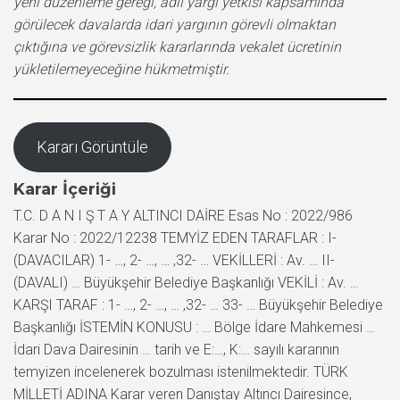
yeni düzenleme gereği, adli yargı yetkisi kapsamında
görülecek davalarda idari yargının görevli olmaktan
çıktığına ve görevsizlik kararlarında vekalet ücretinin
yükletilemeyeceğine hükmetmiştir.
Kararı Görüntüle
Karar İçeriği
T.C. D A N I Ş T A Y ALTINCI DAİRE Esas No : 2022/986
Karar No : 2022/12238 TEMYİZ EDEN TARAFLAR : I-
(DAVACILAR) 1- …, 2- …, … ,32- … VEKİLLERİ : Av. … II-
(DAVALI) … Büyükşehir Belediye Başkanlığı VEKİLİ : Av. …
KARŞI TARAF : 1- …, 2- …, … ,32- … 33- … Büyükşehir Belediye
Başkanlığı İSTEMİN KONUSU : … Bölge İdare Mahkemesi …
İdari Dava Dairesinin … tarih ve E:…, K:… sayılı kararının
temyizen incelenerek bozulması istenilmektedir. TÜRK
MİLLETİ ADINA Karar veren Danıştay Altıncı Dairesince,