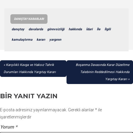
DANIŞTAY KARARLARI
danıştay
davalarda
görevsizliği
hakkında
İdari
İle
İlgili
kamulaştırma
kararı
yargının
YAZI
Karşılıklı Kavga ve Haksız Tahrik
Boşanma Davasında Karar Düzeltme
GEZINMESI
Durumları Hakkında Yargıtay Kararı
Talebinin Reddedilmesi Hakkında
Yargıtay Kararı
BIR YANIT YAZIN
E-posta adresiniz yayınlanmayacak.
Gerekli alanlar
*
ile
işaretlenmişlerdir
Yorum
*