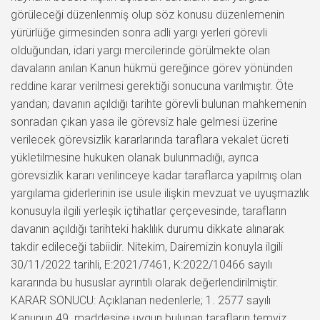
görüleceği düzenlenmiş olup söz konusu düzenlemenin
yürürlüğe girmesinden sonra adli yargı yerleri görevli
olduğundan, idari yargı mercilerinde görülmekte olan
davaların anılan Kanun hükmü gereğince görev yönünden
reddine karar verilmesi gerektiği sonucuna varılmıştır. Öte
yandan; davanın açıldığı tarihte görevli bulunan mahkemenin
sonradan çıkan yasa ile görevsiz hale gelmesi üzerine
verilecek görevsizlik kararlarında taraflara vekalet ücreti
yükletilmesine hukuken olanak bulunmadığı, ayrıca
görevsizlik kararı verilinceye kadar taraflarca yapılmış olan
yargılama giderlerinin ise usule ilişkin mevzuat ve uyuşmazlık
konusuyla ilgili yerleşik içtihatlar çerçevesinde, tarafların
davanın açıldığı tarihteki haklılık durumu dikkate alınarak
takdir edileceği tabiidir. Nitekim, Dairemizin konuyla ilgili
30/11/2022 tarihli, E:2021/7461, K:2022/10466 sayılı
kararında bu hususlar ayrıntılı olarak değerlendirilmiştir.
KARAR SONUCU: Açıklanan nedenlerle; 1. 2577 sayılı
Kanunun 49. maddesine uygun bulunan tarafların temyiz