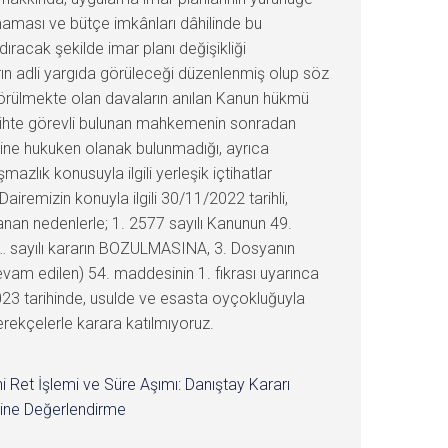
ılmaması ve bütçe imkânları dâhilinde bu
ıracak şekilde imar planı değişikliği
rın adli yargıda görüleceği düzenlenmiş olup söz
 görülmekte olan davaların anılan Kanun hükmü
tarihte görevli bulunan mahkemenin sonradan
esine hukuken olanak bulunmadığı, ayrıca
azlık konusuyla ilgili yerleşik içtihatlar
Dairemizin konuyla ilgili 30/11/2022 tarihli,
anan nedenlerle; 1. 2577 sayılı Kanunun 49.
:… sayılı kararın BOZULMASINA, 3. Dosyanın
am edilen) 54. maddesinin 1. fıkrası uyarınca
2023 tarihinde, usulde ve esasta oyçokluğuyla
erekçelerle karara katılmıyoruz.
i Ret İşlemi ve Süre Aşımı: Danıştay Kararı
ine Değerlendirme