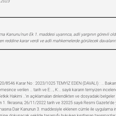
.2023
ırma Kanunu’nun Ek 1. maddesi uyarınca, adli yargının görevli o
reddine karar verdi ve adli mahkemelerde görülecek davaların 
2020/8546 Karar No : 2023/1025 TEMYİZ EDEN (DAVALI) : … Bakanlı
since verilen … tarih ve E:…, K:… sayılı kararın temyizen incele
Tetkik Hakimi …’ın açıklamaları dinlendikten ve dosyadaki belgele
 1. fıkrasına; 26/11/2022 tarih ve 32025 sayılı Resmi Gazete’de 
ılmasına Dair Kanunun 3. maddesiyle eklenen cümle ile uygulama 
özüne dokunacak şekilde tasarrufu hukuken kısıtlanan taşınmazlar