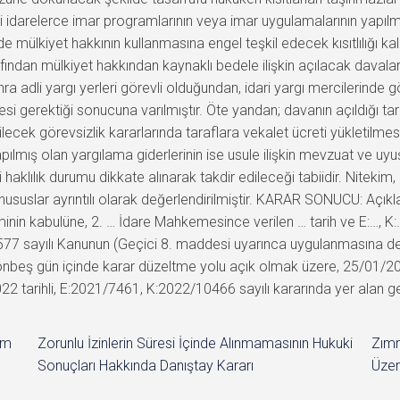
lgili idarelerce imar programlarının veya imar uygulamalarının yap
 mülkiyet hakkının kullanmasına engel teşkil edecek kısıtlılığı kald
fından mülkiyet hakkından kaynaklı bedele ilişkin açılacak davala
 adli yargı yerleri görevli olduğundan, idari yargı mercilerinde
i gerektiği sonucuna varılmıştır. Öte yandan; davanın açıldığı 
ilecek görevsizlik kararlarında taraflara vekalet ücreti yükletilm
pılmış olan yargılama giderlerinin ise usule ilişkin mevzuat ve uyuşm
 haklılık durumu dikkate alınarak takdir edileceği tabiidir. Nitekim, 
ususlar ayrıntılı olarak değerlendirilmiştir. KARAR SONUCU: Açıkl
inin kabulüne, 2. … İdare Mahkemesince verilen … tarih ve E:…, K
77 sayılı Kanunun (Geçici 8. maddesi uyarınca uygulanmasına dev
ren onbeş gün içinde karar düzeltme yolu açık olmak üzere, 25/01/
022 tarihli, E:2021/7461, K:2022/10466 sayılı kararında yer alan g
im
Zorunlu İzinlerin Süresi İçinde Alınmamasının Hukuki
Zımn
Sonuçları Hakkında Danıştay Kararı
Üzer