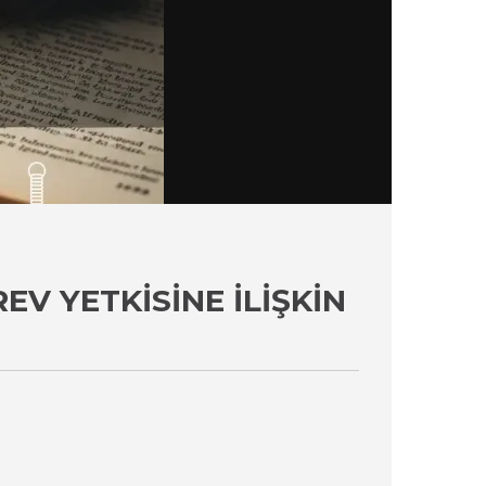
V YETKISINE İLIŞKIN