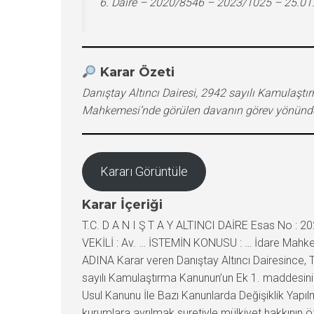
6. Daire – 2020/8546 – 2023/1025 – 25.01
Karar Özeti
Danıştay Altıncı Dairesi, 2942 sayılı Kamulaşt
Mahkemesi’nde görülen davanın görev yönünden 
Kararı Görüntüle
Karar İçeriği
T.C. D A N I Ş T A Y ALTINCI DAİRE Esas No : 
VEKİLİ : Av. … İSTEMİN KONUSU : … İdare Mahkeme
ADINA Karar veren Danıştay Altıncı Dairesince, 
sayılı Kamulaştırma Kanunun’un Ek 1. maddesinin
Usul Kanunu İle Bazı Kanunlarda Değişiklik Yap
kurumlara ayrılmak suretiyle mülkiyet hakkının 