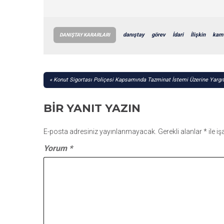
danıştay
görev
İdari
İlişkin
kam
DANIŞTAY KARARLARI
YAZI
Konut Sigortası Poliçesi Kapsamında Tazminat İstemi Üzerine Yargıt
GEZINMESI
BIR YANIT YAZIN
E-posta adresiniz yayınlanmayacak.
Gerekli alanlar
*
ile i
Yorum
*