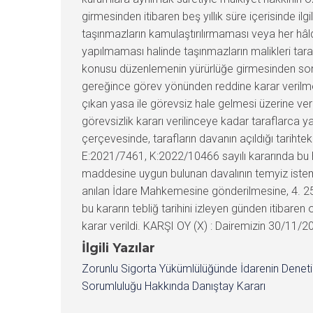
girmesinden itibaren beş yıllık süre içerisinde i
taşınmazların kamulaştırılırmaması veya her hâlde
yapılmaması halinde taşınmazların malikleri tara
konusu düzenlemenin yürürlüğe girmesinden sonra
gereğince görev yönünden reddine karar verilmes
çıkan yasa ile görevsiz hale gelmesi üzerine ver
görevsizlik kararı verilinceye kadar taraflarca ya
çerçevesinde, tarafların davanın açıldığı tarihteki
E:2021/7461, K:2022/10466 sayılı kararında bu h
maddesine uygun bulunan davalının temyiz istem
anılan İdare Mahkemesine gönderilmesine, 4. 25
bu kararın tebliğ tarihini izleyen günden itiba
karar verildi. KARŞI OY (X) : Dairemizin 30/11/2
İlgili Yazılar
Zorunlu Sigorta Yükümlülüğünde İdarenin Denet
Sorumluluğu Hakkında Danıştay Kararı