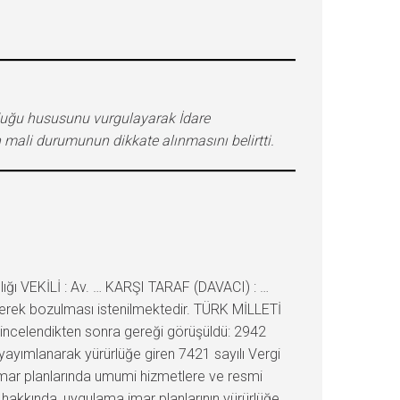
lduğu hususunu vurgulayarak İdare
mali durumunun dikkate alınmasını belirtti.
ğı VEKİLİ : Av. … KARŞI TARAF (DAVACI) : …
nerek bozulması istenilmektedir. TÜRK MİLLETİ
r incelendikten sonra gereği görüşüldü: 2942
yayımlanarak yürürlüğe giren 7421 sayılı Vergi
imar planlarında umumi hizmetlere ve resmi
 hakkında, uygulama imar planlarının yürürlüğe