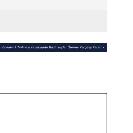
 Sınırının Artırılması ve Şikayete Bağlı Suçlar Üzerine Yargıtay Kararı