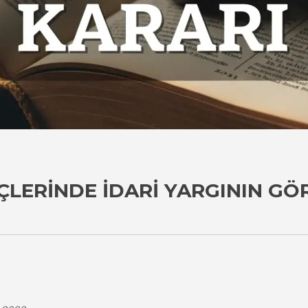
ERINDE İDARI YARGININ GÖRE
i