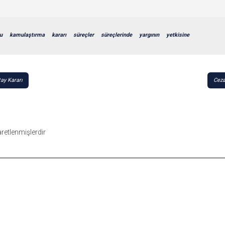
u
kamulaştırma
kararı
süreçler
süreçlerinde
yargının
yetkisine
ay Kararı
Ceza
şaretlenmişlerdir