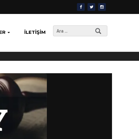
Arama:
ER
İLETIŞIM