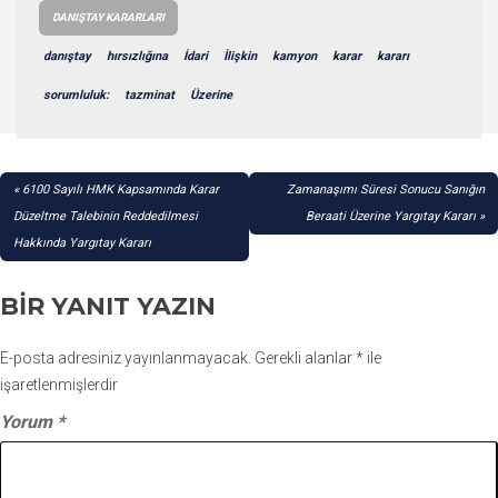
DANIŞTAY KARARLARI
danıştay
hırsızlığına
İdari
İlişkin
kamyon
karar
kararı
sorumluluk:
tazminat
Üzerine
YAZI
6100 Sayılı HMK Kapsamında Karar
Zamanaşımı Süresi Sonucu Sanığın
GEZINMESI
Düzeltme Talebinin Reddedilmesi
Beraati Üzerine Yargıtay Kararı
Hakkında Yargıtay Kararı
BIR YANIT YAZIN
E-posta adresiniz yayınlanmayacak.
Gerekli alanlar
*
ile
işaretlenmişlerdir
Yorum
*