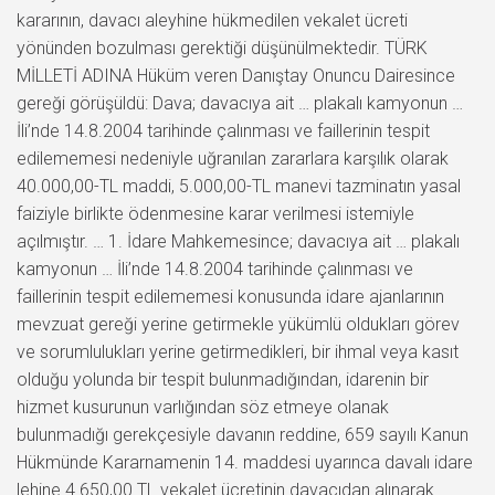
kararının, davacı aleyhine hükmedilen vekalet ücreti
yönünden bozulması gerektiği düşünülmektedir. TÜRK
MİLLETİ ADINA Hüküm veren Danıştay Onuncu Dairesince
gereği görüşüldü: Dava; davacıya ait … plakalı kamyonun …
İli’nde 14.8.2004 tarihinde çalınması ve faillerinin tespit
edilememesi nedeniyle uğranılan zararlara karşılık olarak
40.000,00-TL maddi, 5.000,00-TL manevi tazminatın yasal
faiziyle birlikte ödenmesine karar verilmesi istemiyle
açılmıştır. … 1. İdare Mahkemesince; davacıya ait … plakalı
kamyonun … İli’nde 14.8.2004 tarihinde çalınması ve
faillerinin tespit edilememesi konusunda idare ajanlarının
mevzuat gereği yerine getirmekle yükümlü oldukları görev
ve sorumlulukları yerine getirmedikleri, bir ihmal veya kasıt
olduğu yolunda bir tespit bulunmadığından, idarenin bir
hizmet kusurunun varlığından söz etmeye olanak
bulunmadığı gerekçesiyle davanın reddine, 659 sayılı Kanun
Hükmünde Kararnamenin 14. maddesi uyarınca davalı idare
lehine 4.650,00 TL vekalet ücretinin davacıdan alınarak