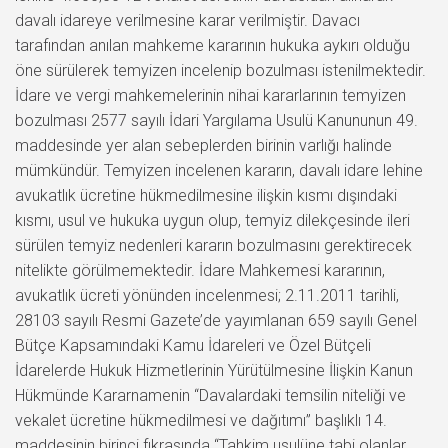
davalı idareye verilmesine karar verilmiştir. Davacı
tarafından anılan mahkeme kararının hukuka aykırı olduğu
öne sürülerek temyizen incelenip bozulması istenilmektedir.
İdare ve vergi mahkemelerinin nihai kararlarının temyizen
bozulması 2577 sayılı İdari Yargılama Usulü Kanununun 49.
maddesinde yer alan sebeplerden birinin varlığı halinde
mümkündür. Temyizen incelenen kararın, davalı idare lehine
avukatlık ücretine hükmedilmesine ilişkin kısmı dışındaki
kısmı, usul ve hukuka uygun olup, temyiz dilekçesinde ileri
sürülen temyiz nedenleri kararın bozulmasını gerektirecek
nitelikte görülmemektedir. İdare Mahkemesi kararının,
avukatlık ücreti yönünden incelenmesi; 2.11.2011 tarihli,
28103 sayılı Resmi Gazete’de yayımlanan 659 sayılı Genel
Bütçe Kapsamındaki Kamu İdareleri ve Özel Bütçeli
İdarelerde Hukuk Hizmetlerinin Yürütülmesine İlişkin Kanun
Hükmünde Kararnamenin “Davalardaki temsilin niteliği ve
vekalet ücretine hükmedilmesi ve dağıtımı” başlıklı 14.
maddesinin birinci fıkrasında “Tahkim usulüne tabi olanlar