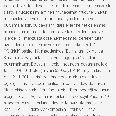
dahil adli ve idari davalar ile icra dairelerinde idarelerin vekili
sıfatıyla hukuk birimi amirleri, muhakemat müdürleri, hukuk
müşavirleri ve avukatlar tarafından yapılan takip ve
duruşmalar için, bu davaların idareler lehine neticelenmesi
halinde, bunlar tarafından temsil ve takip edilen dava ve
işlerde ilgili mevzuata göre hükmedilmesi gereken tutar
üzerinden idareler lehine vekalet ücreti takdir edilir.”;
“Yürürlük” başlıklı 19. maddesinde “Bu Kanun Hükmünde
Kararname yayımı tarihinde yürürlüğe girer.” kuralları
bulunmaktadır. Dosyanın incelenmesinden, davanın açıldığı
tarihin 9.9.2011 olduğu, yani 659 sayılı KHK’nin yürürlük tarihi
olan 2.11.2011 tarihinden önce bakılmakta olan davanın
açıldığı anlaşılmaktadır. Bu itibarla, bakılan davada davalı
idare lehine vekalet ücretine takdir edilemeyeceği sonucuna
ulaşılmaktadır. Açıklanan nedenlerle, 2577 sayılı Yasanın 49.
maddesine uygun bulunan davacı temyiz isteminin kısmen
kabulü ile … 1. İdare Mahkemesinin … tarih ve … sayılı
kararının; davacı aleyhine vekalet ücretine hükmedilmesine