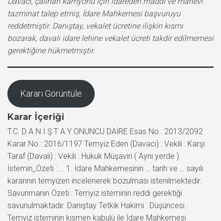
Davacı, çalınan kamyonu için idareden maddi ve manevi
tazminat talep etmiş, İdare Mahkemesi başvuruyu
reddetmiştir. Danıştay, vekalet ücretine ilişkin kısmı
bozarak, davalı idare lehine vekalet ücreti takdir edilmemesi
gerektiğine hükmetmiştir.
Kararı Görüntüle
Karar İçeriği
T.C. D A N I Ş T A Y ONUNCU DAİRE Esas No : 2013/2092
Karar No : 2016/1197 Temyiz Eden (Davacı) : Vekili : Karşı
Taraf (Davalı) : Vekili : Hukuk Müşaviri ( Aynı yerde )
İstemin_Özeti : … 1. İdare Mahkemesinin … tarih ve … sayılı
kararının temyizen incelenerek bozulması istenilmektedir.
Savunmanın Özeti : Temyiz isteminin reddi gerektiği
savunulmaktadır. Danıştay Tetkik Hakimi : Düşüncesi :
Temyiz isteminin kısmen kabulü ile İdare Mahkemesi