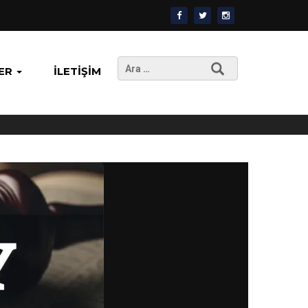
Arama:
ER
İLETIŞIM