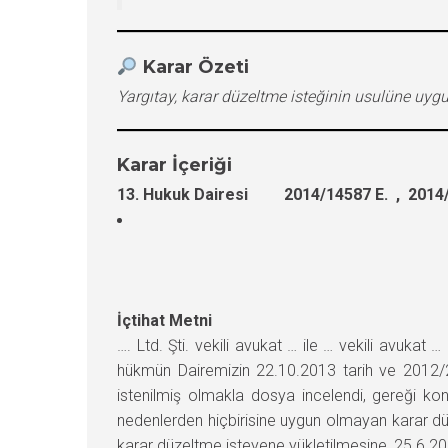
Karar Özeti
Yargıtay, karar düzeltme isteğinin usulüne uyg
Karar İçeriği
13. Hukuk Dairesi 2014/14587 E. , 2014/
İçtihat Metni
…. Ltd. Şti. vekili avukat … ile … vekili avuk
hükmün Dairemizin 22.10.2013 tarih ve 2012/29
istenilmiş olmakla dosya incelendi, gereği ko
nedenlerden hiçbirisine uygun olmayan karar d
karar düzeltme isteyene yükletilmesine, 25.6.201