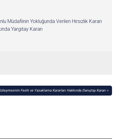
nlu Müdafiinin Yokluğunda Verilen Hırsızlık Kararı
ında Yargıtay Kararı
Sözleşmesinin Feshi ve Yasaklama Kararları Hakkında Danıştay Kararı