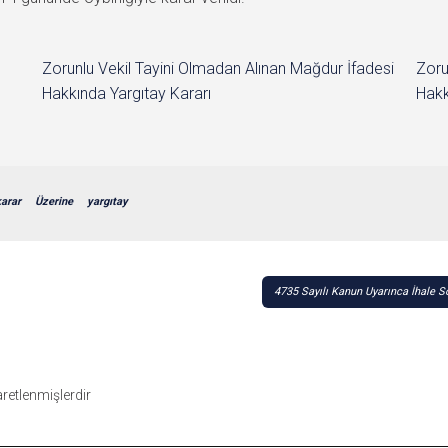
Zorunlu Vekil Tayini Olmadan Alınan Mağdur İfadesi
Zoru
Hakkında Yargıtay Kararı
Hakk
karar
Üzerine
yargıtay
4735 Sayılı Kanun Uyarınca İhale 
şaretlenmişlerdir