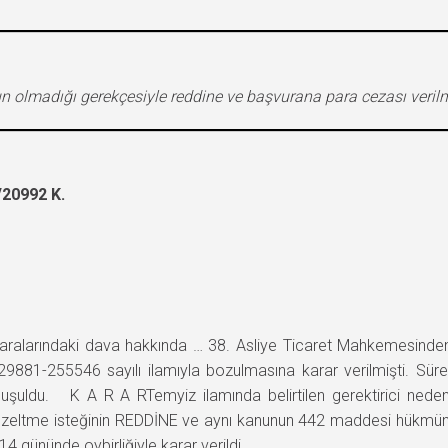
un olmadığı gerekçesiyle reddine ve başvurana para cezası veril
20992 K.
at … aralarındaki dava hakkında … 38. Asliye Ticaret Mahkemesind
881-255546 sayılı ilamıyla bozulmasına karar verilmişti. Süresi
nuşuldu. K A R A RTemyiz ilamında belirtilen gerektirici nede
üzeltme isteğinin REDDİNE ve aynı kanunun 442 maddesi hükmünce
4 gününde oybirliğiyle karar verildi.