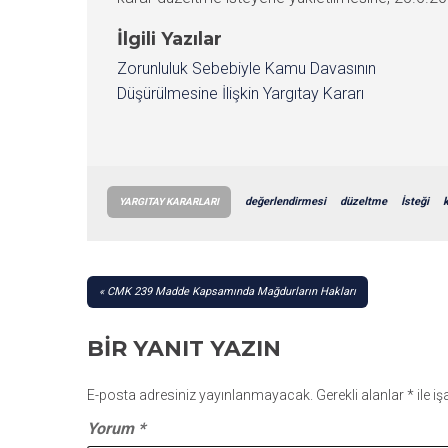
İlgili Yazılar
Zorunluluk Sebebiyle Kamu Davasının
Düşürülmesine İlişkin Yargıtay Kararı
değerlendirmesi
düzeltme
İsteği
YARGITAY KARARLARI
YAZI
CMK 239 Madde Kapsamında Mağdurların Hakları
GEZINMESI
BIR YANIT YAZIN
E-posta adresiniz yayınlanmayacak.
Gerekli alanlar
*
ile i
Yorum
*