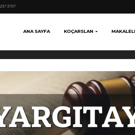
 257 5707
ANA SAYFA
KOÇARSLAN
MAKALEL