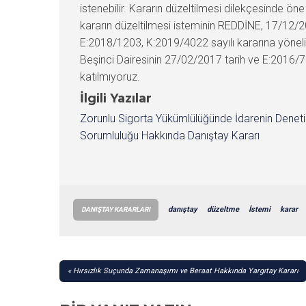
istenebilir. Kararın düzeltilmesi dilekçesinde 
kararın düzeltilmesi isteminin REDDİNE, 17/12/20
E:2018/1203, K:2019/4022 sayılı kararına yönelik 
Beşinci Dairesinin 27/02/2017 tarih ve E:2016/7
katılmıyoruz.
İlgili Yazılar
Zorunlu Sigorta Yükümlülüğünde İdarenin Denet
Sorumluluğu Hakkında Danıştay Kararı
danıştay
düzeltme
İstemi
karar
DANIŞTAY KARARLARI
YAZI
Hırsızlık Suçunda Zamanaşımı ve Beraat Hakkında Yargıtay Kararı
GEZINMESI