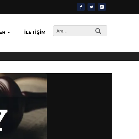
Arama:
ER
İLETIŞIM