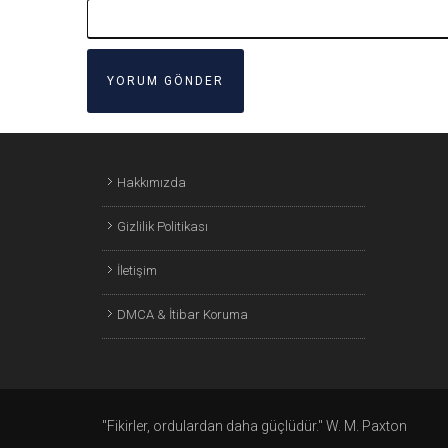
Hakkımızda
Gizlilik Politikası
İletişim
DMCA & İtibar Koruma
"Fikirler, ordulardan daha güçlüdür." W. M. Paxton