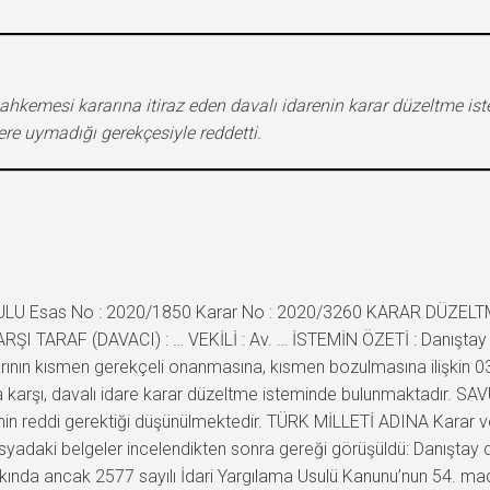
mahkemesi kararına itiraz eden davalı idarenin karar düzeltme ist
e uymadığı gerekçesiyle reddetti.
URULU Esas No : 2020/1850 Karar No : 2020/3260 KARAR DÜZELT
RŞI TARAF (DAVACI) : … VEKİLİ : Av. … İSTEMİN ÖZETİ : Danıştay İd
ararının kısmen gerekçeli onanmasına, kısmen bozulmasına ilişki
na karşı, davalı idare karar düzeltme isteminde bulunmaktadır. 
 reddi gerektiği düşünülmektedir. TÜRK MİLLETİ ADINA Karar vere
syadaki belgeler incelendikten sonra gereği görüşüldü: Danıştay da
hakkında ancak 2577 sayılı İdari Yargılama Usulü Kanunu’nun 54. mad