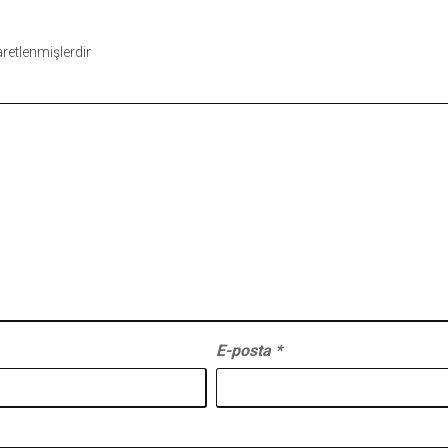
şaretlenmişlerdir
E-posta
*