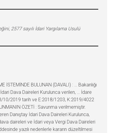
eğini, 2577 sayılı İdari Yargılama Usulü
ME İSTEMİNDE BULUNAN (DAVALI) : … Bakanlığı
ari Dava Daireleri Kurulunca verilen, … İdare
n 03/10/2019 tarih ve E:2018/1203, K:2019/4022
SAVUNMANIN ÖZETİ : Savunma verilmemiştir.
n Danıştay İdari Dava Daireleri Kurulunca,
va daireleri ve İdari veya Vergi Dava Daireleri
desinde yazılı nedenlerle kararın düzeltilmesi