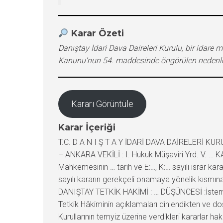
Karar Özeti
Danıştay İdari Dava Daireleri Kurulu, bir idare 
Kanunu’nun 54. maddesinde öngörülen nedenler
Kararı Görüntüle
Karar İçeriği
T.C. D A N I Ş T A Y İDARİ DAVA DAİRELERİ K
– ANKARA VEKİLİ : I. Hukuk Müşaviri Yrd. V. … KA
Mahkemesinin … tarih ve E:…, K:… sayılı ısrar k
sayılı kararın gerekçeli onamaya yönelik kısmı
DANIŞTAY TETKİK HAKİMİ : … DÜŞÜNCESİ :İstemin
Tetkik Hâkiminin açıklamaları dinlendikten ve do
Kurullarının temyiz üzerine verdikleri kararlar 