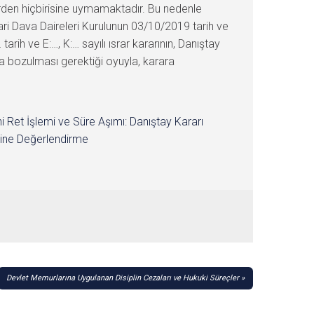
erden hiçbirisine uymamaktadır. Bu nedenle
ari Dava Daireleri Kurulunun 03/10/2019 tarih ve
rih ve E:…, K:… sayılı ısrar kararının, Danıştay
a bozulması gerektiği oyuyla, karara
i Ret İşlemi ve Süre Aşımı: Danıştay Kararı
ine Değerlendirme
Devlet Memurlarına Uygulanan Disiplin Cezaları ve Hukuki Süreçler