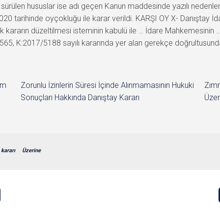
öne sürülen hususlar ise adı geçen Kanun maddesinde yazılı nedenl
20 tarihinde oyçokluğu ile karar verildi. KARŞI OY X- Danıştay İd
kararın düzeltilmesi isteminin kabulü ile … İdare Mahkemesinin … ta
565, K:2017/5188 sayılı kararında yer alan gerekçe doğrultusund
im
Zorunlu İzinlerin Süresi İçinde Alınmamasının Hukuki
Zımn
Sonuçları Hakkında Danıştay Kararı
Üzer
kararı
Üzerine