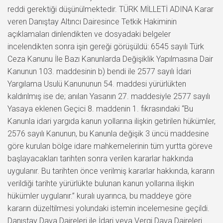
reddi gerektiği düşünülmektedir. TÜRK MİLLETİ ADINA Karar
veren Danıştay Altıncı Dairesince Tetkik Hakiminin
açıklamaları dinlendikten ve dosyadaki belgeler
incelendikten sonra işin gereği görüşüldü: 6545 sayılı Türk
Ceza Kanunu İle Bazı Kanunlarda Değişiklik Yapılmasına Dair
Kanunun 103. maddesinin b) bendi ile 2577 sayılı İdari
Yargılama Usulü Kanununun 54. maddesi yürürlükten
kaldırılmış ise de; anılan Yasanın 27. maddesiyle 2577 sayılı
Yasaya eklenen Geçici 8. maddenin 1. fıkrasındaki “Bu
Kanunla idari yargıda kanun yollarına ilişkin getirilen hükümler,
2576 sayılı Kanunun, bu Kanunla değişik 3 üncü maddesine
göre kurulan bölge idare mahkemelerinin tüm yurtta göreve
başlayacakları tarihten sonra verilen kararlar hakkında
uygulanır. Bu tarihten önce verilmiş kararlar hakkında, kararın
verildiği tarihte yürürlükte bulunan kanun yollarına ilişkin
hükümler uygulanır.” kuralı uyarınca, bu maddeye göre
kararın düzeltilmesi yolundaki istemin incelemesine geçildi.
Danıştay Dava Daireleri ile İdari veya Vergi Dava Daireleri