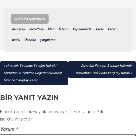
DANIŞTAY KARARLARI
danıştay
düzeltme
İdari
İstemi
kapsamında
karar
kararı
usulü
Üzerine
yargılama
YAZI
Hırsızlık Suçunda Sanığın Hukuki
Davadan Feragat Sonrası Hükmün
GEZINMESI
Durumunun Yeniden Değerlendirilmesi
Bozulması Hakkında Yargıtay Kararı
Üzerine Yargıtay Kararı
BIR YANIT YAZIN
E-posta adresiniz yayınlanmayacak.
Gerekli alanlar
*
ile
işaretlenmişlerdir
Yorum
*