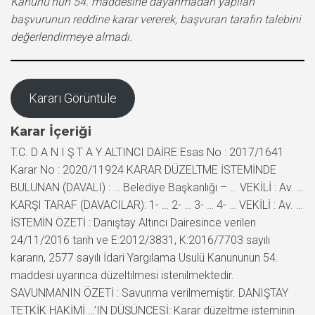
Kanunu’nun 54. maddesine dayanmadan yapılan
başvurunun reddine karar vererek, başvuran tarafın talebini
değerlendirmeye almadı.
Kararı Görüntüle
Karar İçeriği
T.C. D A N I Ş T A Y ALTINCI DAİRE Esas No : 2017/1641
Karar No : 2020/11924 KARAR DÜZELTME İSTEMİNDE
BULUNAN (DAVALI) : … Belediye Başkanlığı – … VEKİLİ : Av. …
KARŞI TARAF (DAVACILAR): 1- … 2- … 3- … 4- … VEKİLİ : Av. …
İSTEMİN ÖZETİ : Danıştay Altıncı Dairesince verilen
24/11/2016 tarih ve E:2012/3831, K:2016/7703 sayılı
kararın, 2577 sayılı İdari Yargılama Usulü Kanununun 54.
maddesi uyarınca düzeltilmesi istenilmektedir.
SAVUNMANIN ÖZETİ : Savunma verilmemiştir. DANIŞTAY
TETKİK HAKİMİ …’IN DÜŞÜNCESİ: Karar düzeltme isteminin