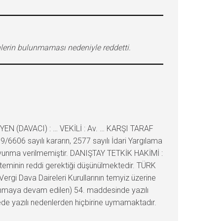
enlerin bulunmaması nedeniyle reddetti.
EN (DAVACI) : … VEKİLİ : Av. … KARŞI TARAF
6606 sayılı kararın, 2577 sayılı İdari Yargılama
avunma verilmemiştir. DANIŞTAY TETKİK HAKİMİ :
teminin reddi gerektiği düşünülmektedir. TÜRK
rgi Dava Daireleri Kurullarının temyiz üzerine
lanmaya devam edilen) 54. maddesinde yazılı
dede yazılı nedenlerden hiçbirine uymamaktadır.