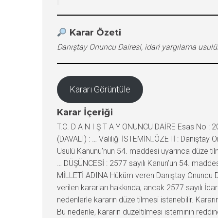
Karar Özeti
Danıştay Onuncu Dairesi, idari yargılama usulün
Kararı Görüntüle
Karar İçeriği
T.C. D A N I Ş T A Y ONUNCU DAİRE Esas No : 
(DAVALI) : … Valiliği İSTEMİN_ÖZETİ : Danıştay O
Usulü Kanunu’nun 54. maddesi uyarınca düzelti
… DÜŞÜNCESİ : 2577 sayılı Kanun’un 54. maddesi
MİLLETİ ADINA Hüküm veren Danıştay Onuncu Daire
verilen kararları hakkında, ancak 2577 sayılı İ
nedenlerle kararın düzeltilmesi istenebilir. Kar
Bu nedenle, kararın düzeltilmesi isteminin reddine