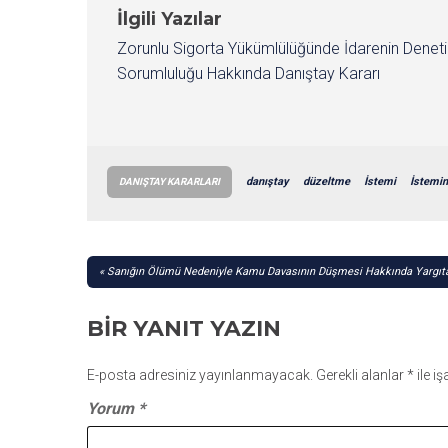
İlgili Yazılar
Zorunlu Sigorta Yükümlülüğünde İdarenin Denet
Sorumluluğu Hakkında Danıştay Kararı
danıştay
düzeltme
İstemi
İstemin
DANIŞTAY KARARLARI
YAZI
Sanığın Ölümü Nedeniyle Kamu Davasının Düşmesi Hakkında Yargıta
GEZINMESI
BIR YANIT YAZIN
E-posta adresiniz yayınlanmayacak.
Gerekli alanlar
*
ile i
Yorum
*