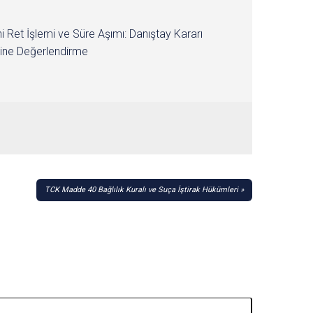
i Ret İşlemi ve Süre Aşımı: Danıştay Kararı
ine Değerlendirme
TCK Madde 40 Bağlılık Kuralı ve Suça İştirak Hükümleri