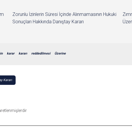
im
Zorunlu İzinlerin Süresi İçinde Alınmamasının Hukuki
Zımn
Sonuçları Hakkında Danıştay Kararı
Üzer
in
karar
kararı
reddedilmesi
Üzerine
y Kararı
şaretlenmişlerdir