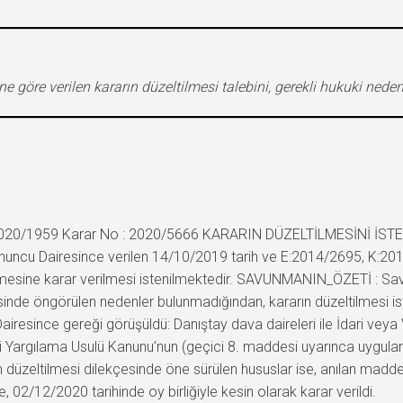
e göre verilen kararın düzeltilmesi talebini, gerekli hukuki ned
2020/1959 Karar No : 2020/5666 KARARIN DÜZELTİLMESİNİ İSTEY
nuncu Dairesince verilen 14/10/2019 tarih ve E:2014/2695, K:2019/
lmesine karar verilmesi istenilmektedir. SAVUNMANIN_ÖZETİ : S
nde öngörülen nedenler bulunmadığından, kararın düzeltilmesi is
since gereği görüşüldü: Danıştay dava daireleri ile İdari veya Ve
dari Yargılama Usulü Kanunu’nun (geçici 8. maddesi uyarınca uygu
arın düzeltilmesi dilekçesinde öne sürülen hususlar ise, anılan mad
, 02/12/2020 tarihinde oy birliğiyle kesin olarak karar verildi.