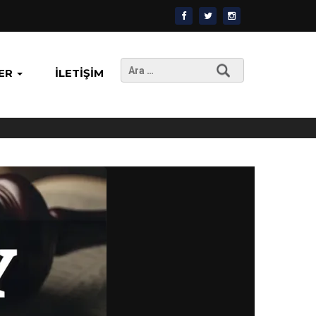
Arama:
ER
İLETIŞIM